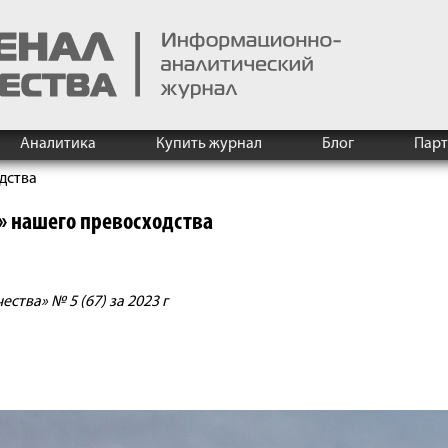
Аналитика
Купить журнал
Блог
Пар
дства
» нашего превосходства
тва» № 5 (67) за 2023 г