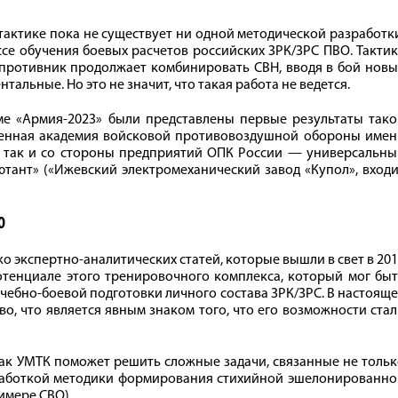
 тактике пока не существует ни одной методической разработк
се обучения боевых расчетов российских ЗРК/ЗРС ПВО. Такти
к. противник продолжает комбинировать СВН, вводя в бой нов
альные. Но это не значит, что такая работа не ведется.
е «Армия‑2023» были представлены первые результаты тако
оенная академия войсковой противовоздушной обороны имен
), так и со стороны предприятий ОПК России — универсальн
ант» («Ижевский электромеханический завод «Купол», входи
О
 экспертно-аналитических статей, которые вышли в свет в 20
 потенциале этого тренировочного комплекса, который мог бы
чебно-боевой подготовки личного состава ЗРК/ЗРС. В настоящ
о, что является явным знаком того, что его возможности ста
 как УМТК поможет решить сложные задачи, связанные не толь
работкой методики формирования стихийной эшелонированно
имере СВО).