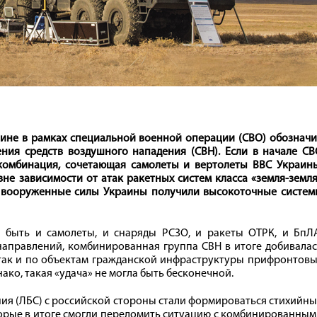
аине в рамках специальной военной операции (СВО) обознач
ния средств воздушного нападения (СВН). Если в начале СВ
комбинация, сочетающая самолеты и вертолеты ВВС Украины
е зависимости от атак ракетных систем класса «земля-­земл
да вооруженные силы Украины получили высокоточные систем
 быть и самолеты, и снаряды РСЗО, и ракеты ОТРК, и БпЛА
направлений, комбинированная группа СВН в итоге добивала
так и по объектам гражданской инфраструктуры прифронтовы
ко, такая «удача» не могла быть бесконечной.
ния (ЛБС) с российской стороны стали формироваться стихийн
рые в итоге смогли переломить ситуацию с комбинированным