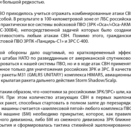
ли большой редкостью.
СВО приходилось учиться отражать комбинированные атаки С
собой. В результате в 100‑километровой зоне от ЛБС российск
 практически все системы войсковой ПВО (ЗРК «Оса»/«Оса-АКМ
 С‑300В4), непосредственной задачей которых было создани
тивостоять любым атакам СВН. Помимо этого, граждански
овой ПВО ЗРПК «Панцирь-С1» и ЗРС С‑400.
ной обороны дало ощутимый, но кратковременный эффект
в штабах НАТО по разведданным от американской спутниково
роваться к нашей системы ПВО, но и в ходе атак СВН применя
ное только для уничтожения российских ЗРК и ЗРС. В качест
 ракеты M31 (GMLRS UNITARY) комплекса HIMARS, авиационны
крылатая ракета дальнего действия Storm Shadow/Scalp.
аким образом, что «охотники за российскими ЗРК/ЗРС» шли, к
ВН. При этом количество атакующих СВН в первых эшелона
х ракет, способных стартовать в полном залпе до перезаряд
 машины считается «ахиллесовой пятой» любого комплекса ПВ
 машине (БМ) необходимо прикрытие, которое, как правило
ного дивизиона, либо БМ из смежного дивизиона ЗРК ближне
икрытия и сформировалась тактика стихийной эшелонированн