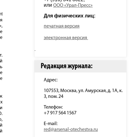
или 
ООО «Урал-Пресс»
ВН
Для физических лиц: 
ая
»,
печатная версия
е
е
электронная версия
.
й
Редакция журнала:
ть
ве
е
Адрес:
107553, Москва, ул. Амурская, д. 1А, к.
ак
3, пом. 24
х
Телефон:
ки
+7 917 564 1567
О.
,
E-mail:
й
red@arsenal-otechestva.ru
ой