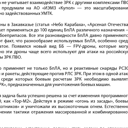
на не учитывает взаимодействие ЗРК с другими комплексами ПВ
уже продумали на АО «ИЭМЗ «Купол» — это масштабировани
но задействованных УМТК.
ны в Закавказье (статья «Небо Карабаха», «Арсенал Отечеств
может применяться до 100 единиц БпЛА различного назначения
боеприпасов. Все эти разновидности БпЛА давно применяютс
от факт, что разнообразие используемых БпЛА, особенно сре
гатое. Появился новый вид ББ — FPV-дроны, которые могу
нно эти дроны чаще всего используют для атаки на российск
ны ЗРК ПВО.
о применяет не только БпЛА, но и реактивные снаряды РСЗО
и ракеты, действующие против РЛС ЗРК. При этом в одной ата
, среди которых боевым расчетам ЗРК необходимо выявлят
ЗРК», предназначенных для уничтожения боевых машин.
я задача была успешно решена за счет изменения программно
, как «Тор-М2». Действуя в режиме «огонь из засады», боев
отников» и уничтожали их высокоточным огнем. Естественно
учении тактики отражения массированной и комбинированно