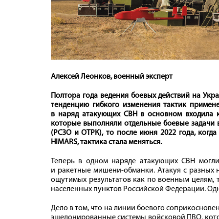
Алексей Леонков, военный эксперт
Полтора года ведения боевых действий на Укр
тенденцию гибкого изменения тактик примене
в наряд атакующих СВН в основном входила 
которые выполняли отдельные боевые задачи вн
(РСЗО и ОТРК), то после июня 2022 года, ког
HIMARS, тактика стала меняться.
Теперь в одном наряде атакующих СВН могли
и ракетные мишени-обманки. Атакуя с разных 
ощутимых результатов как по военным целям, 
населенных пунктов Российской Федерации. Одна
Дело в том, что на линии боевого соприкоснове
эшелонированные системы войсковой ПВО, кото