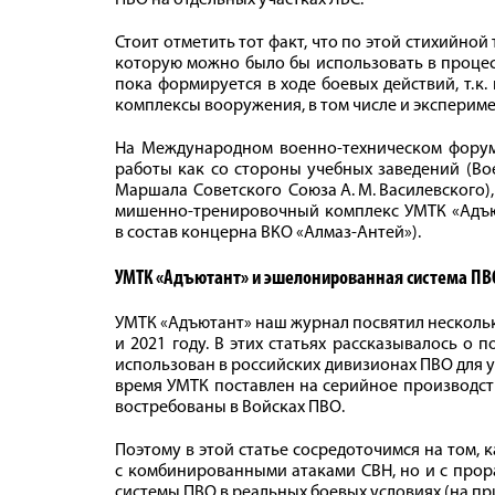
ПВО на отдельных участках ЛБС.
Стоит отметить тот факт, что по этой стихийной
которую можно было бы использовать в процес
пока формируется в ходе боевых действий, т. 
комплексы вооружения, в том числе и эксперимент
На Международном военно-техническом форум
работы как со стороны учебных заведений (В
Маршала Советского Союза А. М. Василевского
мишенно-тренировочный комплекс УМТК «Адъют
в состав концерна ВКО «Алмаз-Антей»).
УМТК «Адъютант» и эшелонированная система ПВ
УМТК «Адъютант» наш журнал посвятил несколько
и 2021 году. В этих статьях рассказывалось о
использован в российских дивизионах ПВО для у
время УМТК поставлен на серийное производств
востребованы в Войсках ПВО.
Поэтому в этой статье сосредоточимся на том,
с комбинированными атаками СВН, но и с про
системы ПВО в реальных боевых условиях (на пр