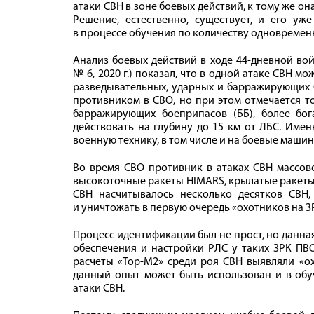
атаки СВН в зоне боевых действий, к тому же о
Решение, естественно, существует, и его 
в процессе обучения по количеству одновремен
Анализ боевых действий в ходе 44‑дневной вой
№ 6, 2020 г.) показал, что в одной атаке СВН 
разведывательных, ударных и барражирующих 
противником в СВО, но при этом отмечается т
барражирующих боеприпасов (ББ), более бо
действовать на глубину до 15 км от ЛБС. Име
военную технику, в том числе и на боевые маши
Во время СВО противник в атаках СВН массов
высокоточные ракеты HIMARS, крылатые ракеты 
СВН насчитывалось несколько десятков СВН
и уничтожать в первую очередь «охотников на 
Процесс идентификации был не прост, но данна
обеспечения и настройки РЛС у таких ЗРК ПВО
расчеты «Тор-М2» среди роя СВН выявляли «ох
данный опыт может быть использован и в об
атаки СВН.