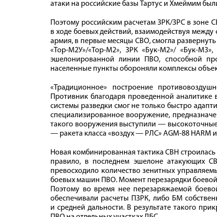
атаки на российские базы Тартус и Хмеймим бы
Поэтому российским расчетам ЗРК/ЗРС в зоне 
в ходе боевых действий, взаимодействуя между 
армия, в первые месяцы СВО, смогла развернуть
«Тор-М2У»/«Тор-М2», ЗРК «Бук-М2»/ «Бук-М3»,
эшелонированной линии ПВО, способной про
населенные пункты обороняли комплексы объект
«Традиционное» построение противовоздуш
Противник благодаря проведенной аналитике 
системы разведки смог не только быстро адапти
специализированное вооружение, предназначен
такого вооружения выступили — высокоточные
— ракета класса «воздух — РЛС» AGM‑88 HARM и 
Новая комбинированная тактика СВН строилась т
правило, в последнем эшелоне атакующих С
превосходило количество зенитных управляемы
боевых машин ПВО. Момент перезарядки боевой
Поэтому во время нее перезаряжаемой боевой
обеспечивали расчеты ПЗРК, либо БМ собствен
и средней дальности. В результате такого пр