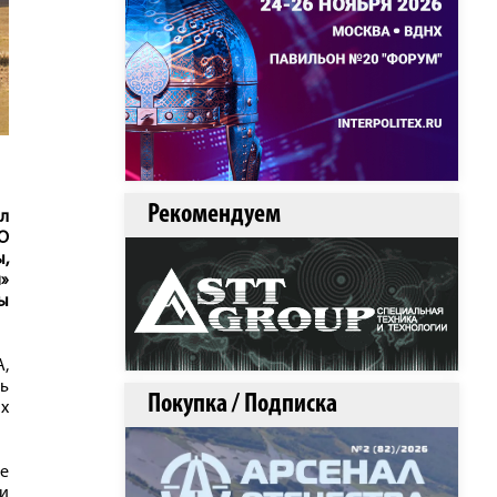
Рекомендуем
ил
О
,
я»
ы
,
сь
Покупка / Подписка
х
ые
и