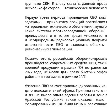
группами СВН. К слову сказать, данный проце
несколько факторов — технических и человечес
Первую треть периода проведения СВО ком
задачами — прикрытием позиций российских в
материально-технического обеспечения, пункто
Такие системы противовоздушной обороны 
преимуществ и в то же время множество н
и неоднородным радиолокационным покрытие
ответственности ПВО и атаковать объекты
региональных агломераций.
Помимо этого, российский оборонно-промы
производство современных средств ПВО, так 
военной продукции в рамках ГОЗ по ранее за
2022 года, не могли дать сразу быстрый эффе
работали в три смены в режиме 24/7.
Усиление ПВО за счет прикомандированных из 
дало положительный эффект. Причина такого п
и ЗРС не имело опыта ведения работы в зоне 
Арабской Республике также оказался мало 
формирований из СВН были БпЛА и реактивные