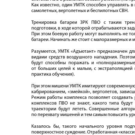
Как известно, один УМТК способен управлять в
самолетных, вертолетных и беспилотных СВН.
Тренировка батареи ЗРК ПВО с таким трен
подготовки, в ходе которой отрабатываются за
При этом боевую работу могут выполнять не тол
батареи. Начинать же стоит с малоразмерных и 
Разумеется, УМТК «Адъютант» предназначен дл
видами средств воздушного нападения. Поэтом
будут способны поражать и «полноразмерные
от больших целей к малым, с экстраполяцией 
практика обучения).
При этом мишени УМТК имитируют современную
кабрированием, «змейкой», вертолетов, завис
Режим работы комплекса позволяет создавать 
комплексов ПВО не знают, какого типа будут 
траектории будут лететь. Совершенные алго
по перехвату мишеней и тем самым повысить ур
Казалось бы, такого начального уровня подг
поверхностное суждение. Отработанная «класси