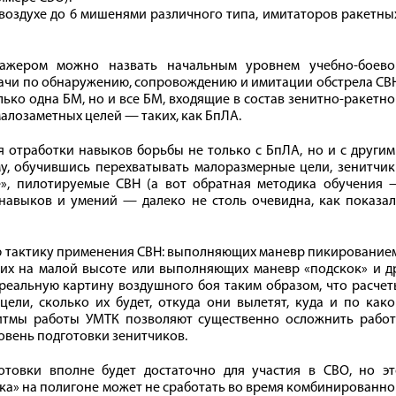
 воздухе до 6 мишенями различного типа, имитаторов ракетны
ажером можно назвать начальным уровнем учебно-боево
дачи по обнаружению, сопровождению и имитации обстрела СВ
ько одна БМ, но и все БМ, входящие в состав зенитно-ракетн
малозаметных целей — таких, как БпЛА.
я отработки навыков борьбы не только с БпЛА, но и с други
у, обучившись перехватывать малоразмерные цели, зенитчик
», пилотируемые СВН (а вот обратная методика обучения 
навыков и умений — далеко не столь очевидна, как показал
 тактику применения СВН: выполняющих маневр пикированием
ших на малой высоте или выполняющих маневр «подскок» и д
реальную картину воздушного боя таким образом, что расче
цели, сколько их будет, откуда они вылетят, куда и по как
ритмы работы УМТК позволяют существенно осложнить работ
овень подготовки зенитчиков.
отовки вполне будет достаточно для участия в СВО, но эт
ка» на полигоне может не сработать во время комбинированн