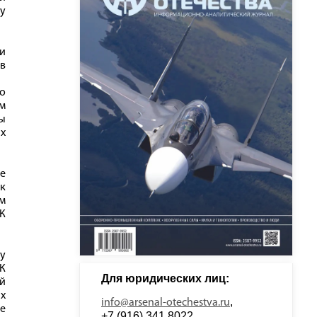
у
и
в
о
м
ы
х
е
к
м
ПК
зу
РК
Для юридических лиц: 
ой
х
, 
info@arsenal-otechestva.ru
е
+7 (916) 341 8022, 