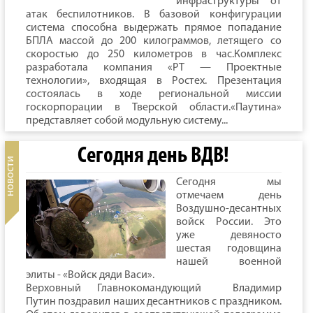
инфраструктуры от
атак беспилотников. В базовой конфигурации
система способна выдержать прямое попадание
БПЛА массой до 200 килограммов, летящего со
скоростью до 250 километров в час.Комплекс
разработала компания «РТ — Проектные
технологии», входящая в Ростех. Презентация
состоялась в ходе региональной миссии
госкорпорации в Тверской области.«Паутина»
представляет собой модульную систему...
Сегодня день ВДВ!
Сегодня мы
отмечаем день
Воздушно-десантных
войск России. Это
уже девяносто
шестая годовщина
нашей военной
элиты - «Войск дяди Васи».
Верховный Главнокомандующий Владимир
Путин поздравил наших десантников с праздником.