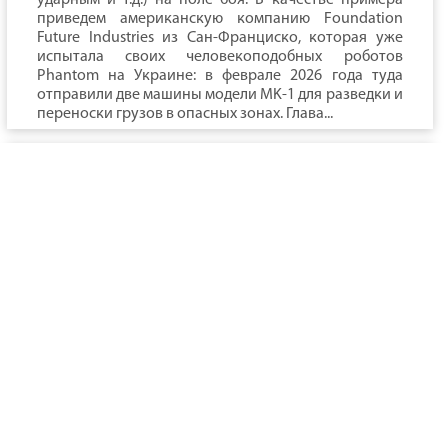
ударным и т.д.) на поле боя. В качестве примера
приведем американскую компанию Foundation
Future Industries из Сан-Франциско, которая уже
испытала своих человекоподобных роботов
Phantom на Украине: в феврале 2026 года туда
отправили две машины модели MK-1 для разведки и
переноски грузов в опасных зонах. Глава...
День Тыла Вооружённых Сил
Российской Федерации
День Тыла
Вооружённых Сил
РФ — профессионал
ьный праздник
военнослужащих и
гражданского
персонала
подразделений тыла.
Его ежегодно отмечают 1 августа. Этот день
подчёркивает значимость тылового обеспечения:
без надёжной работы тыловиков армия не сможет
эффективно выполнять поставленные задачи.