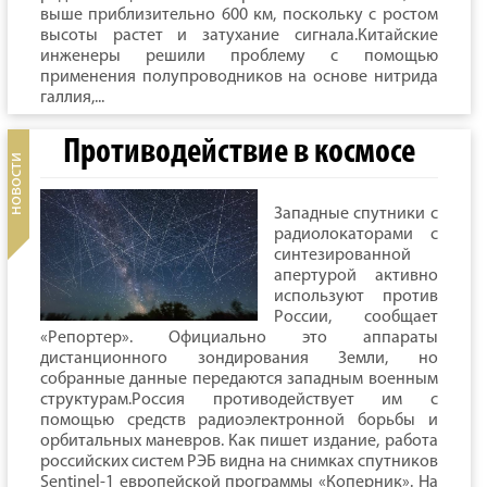
выше приблизительно 600 км, поскольку с ростом
высоты растет и затухание сигнала.Китайские
инженеры решили проблему с помощью
применения полупроводников на основе нитрида
галлия,...
Противодействие в космосе
Западные спутники с
радиолокаторами с
синтезированной
апертурой активно
используют против
России, сообщает
«Репортер». Официально это аппараты
дистанционного зондирования Земли, но
собранные данные передаются западным военным
структурам.Россия противодействует им с
помощью средств радиоэлектронной борьбы и
орбитальных маневров. Как пишет издание, работа
российских систем РЭБ видна на снимках спутников
Sentinel-1 европейской программы «Коперник». На