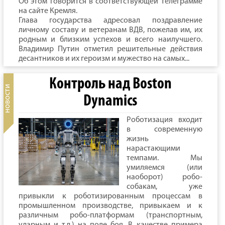
Об этом говорится в соответствующей телеграмме
на сайте Кремля.
Глава государства адресовал поздравление
личному составу и ветеранам ВДВ, пожелав им, их
родным и близким успехов и всего наилучшего.
Владимир Путин отметил решительные действия
десантников и их героизм и мужество на самых...
Контроль над Boston
Dynamics
Роботизация входит
в современную
жизнь
нарастающими
темпами. Мы
умиляемся (или
наоборот) робо-
собакам, уже
привыкли к роботизированным процессам в
промышленном производстве, привыкаем и к
различным робо-платформам (транспортным,