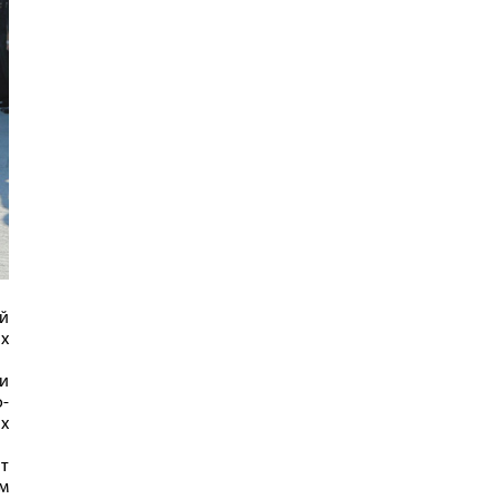
й
х
и
-
х
ыт
м