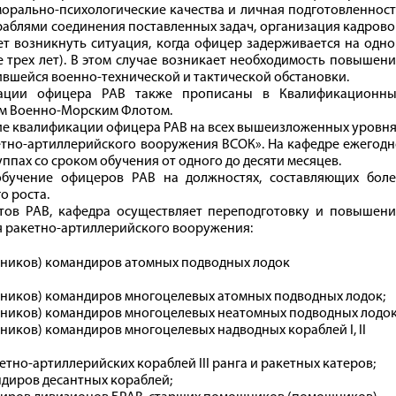
 морально-психологические качества и личная подготовленнос
раблями соединения поставленных задач, организация кадров
жет возникнуть ситуация, когда офицер задерживается на одн
 трех лет). В этом случае возникает необходимость повышен
вшейся военно-технической и тактической обстановки.
ации офицера РАВ также прописаны в Квалификационны
м Военно-Морским Флотом.
е квалификации офицера РАВ на всех вышеизложенных уровня
тно-артиллерийского вооружения ВСОК». На кафедре ежегодн
уппах со сроком обучения от одного до десяти месяцев.
обучение офицеров РАВ на должностях, составляющих боле
о роста.
тов РАВ, кафедра осуществляет переподготовку и повышени
 ракетно-артиллерийского вооружения:
ников) командиров атомных подводных лодок
ников) командиров многоцелевых атомных подводных лодок;
ников) командиров многоцелевых неатомных подводных лодок
иков) командиров многоцелевых надводных кораблей I, II
но-артиллерийских кораблей III ранга и ракетных катеров;
диров десантных кораблей;