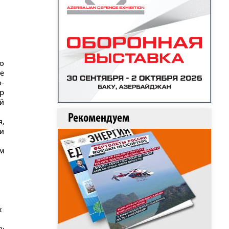
о
е
-
р
ой
Рекомендуем
,
ти
м
х