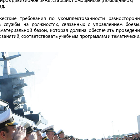
диров дивизионов БРАВ, старших помощников (помощников)
ад.
жесткие требования по укомплектованности разносторонн
м службы на должностях, связанных с управлением боевы
материальной базой, которая должна обеспечить проведени
х занятий, соответствовать учебным программам и тематическ