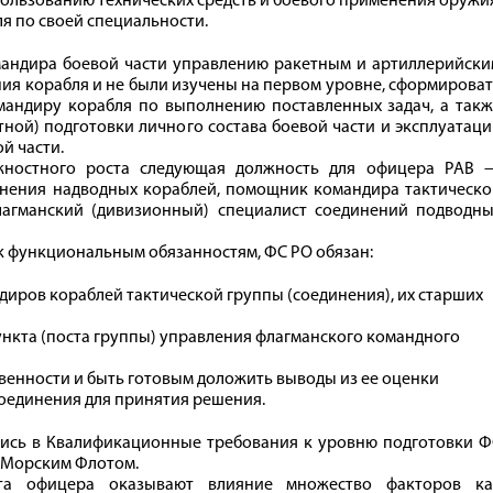
пользованию технических средств и боевого применения оружи
я по своей специальности.
омандира боевой части управлению ракетным и артиллерийск
ния корабля и не были изучены на первом уровне, сформирова
андиру корабля по выполнению поставленных задач, а такж
ной) подготовки личного состава боевой части и эксплуатац
й части.
лжностного роста следующая должность для офицера РАВ 
инения надводных кораблей, помощник командира тактическо
лагманский (дивизионный) специалист соединений подводны
к функциональным обязанностям, ФС РО обязан:
диров кораблей тактической группы (соединения), их старших
ункта (поста группы) управления флагманского командного
твенности и быть готовым доложить выводы из ее оценки
оединения для принятия решения.
ись в Квалификационные требования к уровню подготовки Ф
-Морским Флотом.
ста офицера оказывают влияние множество факторов ка