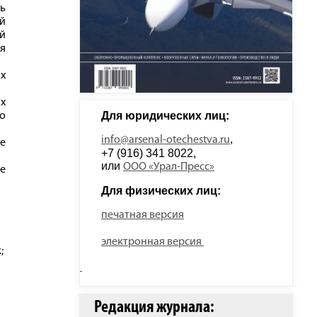
ть
ой
ой
ия
х
х
Для юридических лиц: 
о
, 
info@arsenal-otechestva.ru
е
+7 (916) 341 8022, 
или 
ООО «Урал-Пресс»
е
Для физических лиц: 
печатная версия
электронная версия
;
Редакция журнала: