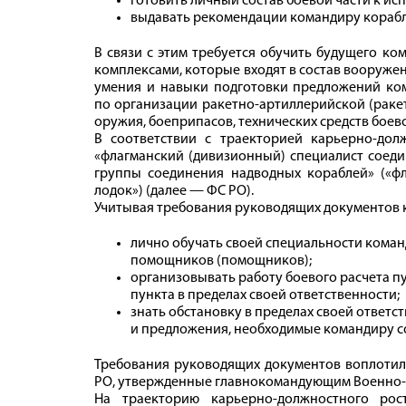
готовить личный состав боевой части к ис
выдавать рекомендации командиру корабл
В связи с этим требуется обучить будущего к
комплексами, которые входят в состав вооруже
умения и навыки подготовки предложений ком
по организации ракетно-артиллерийской (ракет
оружия, боеприпасов, технических средств боево
В соответствии с траекторией карьерно-до
«флагманский (дивизионный) специалист соед
группы соединения надводных кораблей» («ф
лодок») (далее — ФС РО).
Учитывая требования руководящих документов 
лично обучать своей специальности коман
помощников (помощников);
организовывать работу боевого расчета п
пункта в пределах своей ответственности;
знать обстановку в пределах своей ответс
и предложения, необходимые командиру с
Требования руководящих документов воплотил
РО, утвержденные главнокомандующим Военно
На траекторию карьерно-должностного ро