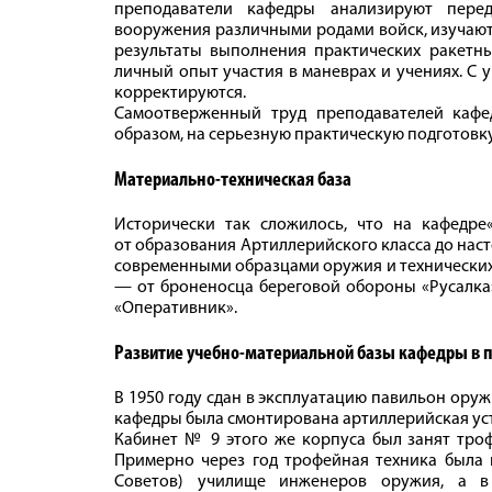
преподаватели кафедры анализируют перед
вооружения различными родами войск, изучают
результаты выполнения практических ракетны
личный опыт участия в маневрах и учениях. С
корректируются.
Самоотверженный труд преподавателей каф
образом, на серьезную практическую подготовк
Материально-техническая база
Исторически так сложилось, что на кафедре
от образования Артиллерийского класса до нас
современными образцами оружия и технических
— от броненосца береговой обороны «Русалка
«Оперативник».
Развитие учебно-материальной базы кафедры в 
В 1950 году сдан в эксплуатацию павильон оруж
кафедры была смонтирована артиллерийская уста
Кабинет № 9 этого же корпуса был занят троф
Примерно через год трофейная техника была 
Советов) училище инженеров оружия, а 