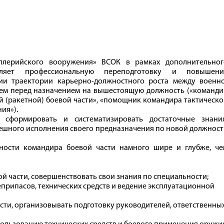
иллерийского вооружения» ВСОК в рамках дополнительног
твляет профессиональную переподготовку и повышени
и траектории карьерно-должностного роста между военно
ем перед назначением на вышестоящую должность («команди
й (ракетной) боевой части», «помощник командира тактическ
ия»).
сформировать и систематизировать достаточные знания
пешного исполнения своего предназначения по новой должнос
анности командира боевой части намного шире и глубже, че
ой части, совершенствовать свои знания по специальности;
припасов, технических средств и ведение эксплуатационной
сти, организовывать подготовку руководителей, ответственны