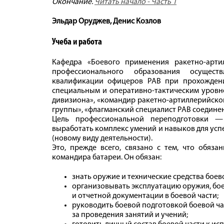
Окончание.
Читать начало - Часть 1
Эльдар Оруджев, Денис Козлов
Учеба и работа
Кафедра «Боевого применения ракетно-арт
профессионального образования осущес
квалификации офицеров РАВ при прохождени
специальным и оперативно-тактическим уровн
дивизиона», «командир ракетно-артиллерийско
группы», «флагманский специалист РАВ соединен
Цель профессиональной переподготовки — 
выработать комплекс умений и навыков для ус
(новому виду деятельности).
Это, прежде всего, связано с тем, что обяз
командира батареи. Он обязан:
знать оружие и технические средства боев
организовывать эксплуатацию оружия, бое
и отчетной документации в боевой части;
руководить боевой подготовкой боевой ча
за проведения занятий и учений;