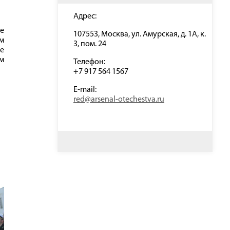
Адрес:
е
107553, Москва, ул. Амурская, д. 1А, к.
м
3, пом. 24
е
им
Телефон:
+7 917 564 1567
E-mail:
red@arsenal-otechestva.ru