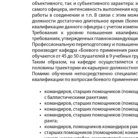
объективного, так и субъективного характера:
самого офицера, интенсивность выполнения ко
работы в соединении и т. п. В связи с этим мо
должности достаточно длительное время (более
квалификации данного офицера с учетом измени
Требования к уровню повышения квалифик
требованиях, утвержденных главнокомандующи
Профессиональную переподготовку и повышени
производит кафедра «Боевого применения раке
обучаются от 45 до 50 слушателей в 9 учебных гр
Таким образом, на кафедре осуществляется 
половины траектории их карьерно-должностног
Помимо обучения непосредственно специалис
квалификации по вопросам боевого применения
командиров, старших помощников (помощ
с баллистическими ракетами;
командиров, старших помощников (помощ
командиров, старших помощников (помощ
командиров, старших помощников (помощн
ранга;
командиров, помощников командиров ракет
старших помощников (помощников) коман