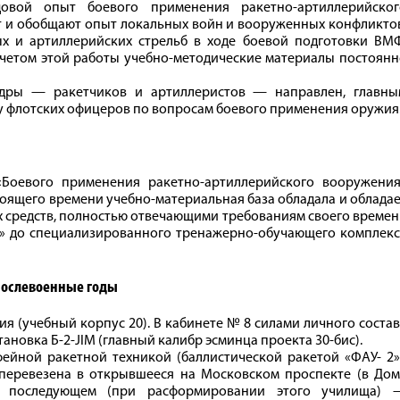
овой опыт боевого применения ракетно-артиллерийског
 и обобщают опыт локальных войн и вооруженных конфликтов
х и артиллерийских стрельб в ходе боевой подготовки ВМФ
 учетом этой работы учебно-методические материалы постоян
едры — ракетчиков и артиллеристов — направлен, главны
у флотских офицеров по вопросам боевого применения оружия
«Боевого применения ракетно-артиллерийского вооружения
тоящего времени учебно-материальная база обладала и облада
 средств, полностью отвечающими требованиям своего време
» до специализированного тренажерно-обучающего комплекс
послевоенные годы
ия (учебный корпус 20). В кабинете № 8 силами личного соста
новка Б‑2-JIM (главный калибр эсминца проекта 30‑бис).
ейной ракетной техникой (баллистической ракетой «ФАУ- 2»
перевезена в открывшееся на Московском проспекте (в Дом
в последующем (при расформировании этого училища) 