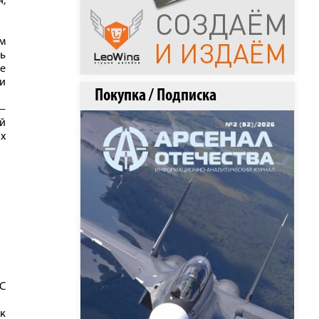
я;
им
ть
е
ии
Покупка / Подписка
—
й
х
С
к