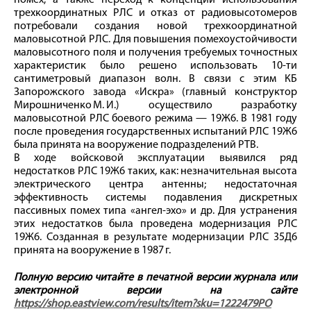
помех, а также переход к концепции использования
трехкоординатных РЛС и отказ от радиовысотомеров
потребовали создания новой трехкоординатной
маловысотной РЛС. Для повышения помехоустойчивости
маловысотного поля и получения требуемых точностных
характеристик было решено использовать 10-ти
сантиметровый диапазон волн. В связи с этим КБ
Запорожского завода «Искра» (главный конструктор
Мирошниченко М. И.) осуществило разработку
маловысотной РЛС боевого режима — 19Ж6. В 1981 году
после проведения государственных испытаний РЛС 19Ж6
была принята на вооружение подразделений РТВ.
В ходе войсковой эксплуатации выявился ряд
недостатков РЛС 19Ж6 таких, как: незначительная высота
электрического центра антенны; недостаточная
эффективность системы подавления дискретных
пассивных помех типа «ангел-эхо» и др. Для устранения
этих недостатков была проведена модернизация РЛС
19Ж6. Созданная в результате модернизации РЛС 35Д6
принята на вооружение в 1987 г.
Полную версию читайте в печатной версии журнала или
электронной версии на сайте
https://shop.eastview.com/results/item?sku=1222479PO