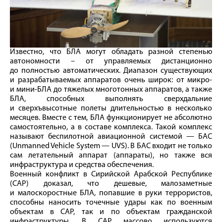
Известно, что БЛА могут обладать разной степенью
автономности – от управляемых дистанционно
до полностью автоматических. Диапазон существующих
и разрабатываемых аппаратов очень широк: от микро-
и мини-БЛА до тяжелых многотонных аппаратов, а также
БЛА, способных выполнять сверхдальние
и сверхъвысотные полеты длительностью в несколько
месяцев. Вместе с тем, БЛА функционирует не абсолютно
самостоятельно, а в составе комплекса. Такой комплекс
называют беспилотной авиационной системой — БАС
(Unmanned Vehicle System — UVS). В БАС входит не только
сам летательный аппарат (аппараты), но также вся
инфраструктура и средства обеспечения.
Военный конфликт в Сирийской Арабской Республике
(САР) доказал, что дешевые, малозаметные
и малоскоростные БЛА, попавшие в руки террористов,
способны наносить точечные удары как по военным
объектам в САР, так и по объектам гражданской
инфраструктуры. В САР массово используются