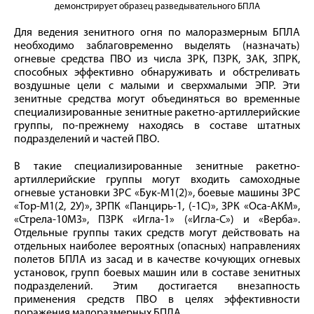
демонстрирует образец разведывательного БПЛА
Для ведения зенитного огня по малоразмерным БПЛА
необходимо заблаговременно выделять (назначать)
огневые средства ПВО из числа ЗРК, ПЗРК, ЗАК, ЗПРК,
способных эффективно обнаруживать и обстреливать
воздушные цели с малыми и сверхмалыми ЭПР. Эти
зенитные средства могут объединяться во временные
специализированные зенитные ракетно-артиллерийские
группы, по-прежнему находясь в составе штатных
подразделений и частей ПВО.
В такие специализированные зенитные ракетно-
артиллерийские группы могут входить самоходные
огневые установки ЗРС «Бук-М1(2)», боевые машины ЗРС
«Тор-М1(2, 2У)», ЗРПК «Панцирь-1, (-1С)», ЗРК «Оса-АКМ»,
«Стрела-10М3», ПЗРК «Игла-1» («Игла-С») и «Верба».
Отдельные группы таких средств могут действовать на
отдельных наиболее вероятных (опасных) направлениях
полетов БПЛА из засад и в качестве кочующих огневых
установок, групп боевых машин или в составе зенитных
подразделений. Этим достигается внезапность
применения средств ПВО в целях эффективности
поражения малоразмерных БПЛА.