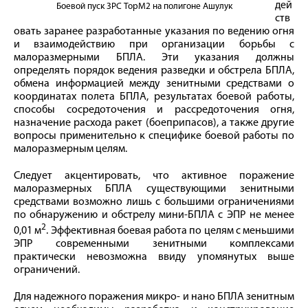
дей
Боевой пуск ЗРС ТорМ2 на полигоне Ашулук
ств
овать заранее разработанные указания по ведению огня
и взаимодействию при организации борьбы с
малоразмерными БПЛА. Эти указания должны
определять порядок ведения разведки и обстрела БПЛА,
обмена информацией между зенитными средствами о
координатах полета БПЛА, результатах боевой работы,
способы сосредоточения и рассредоточения огня,
назначение расхода ракет (боеприпасов), а также другие
вопросы применительно к специфике боевой работы по
малоразмерным целям.
Следует акцентировать, что активное поражение
малоразмерных БПЛА существующими зенитными
средствами возможно лишь с большими ограничениями
по обнаружению и обстрелу мини-БПЛА с ЭПР не менее
2
0,01 м
. Эффективная боевая работа по целям с меньшими
ЭПР современными зенитными комплексами
практически невозможна ввиду упомянутых выше
ограничений.
Для надежного поражения микро- и нано БПЛА зенитным