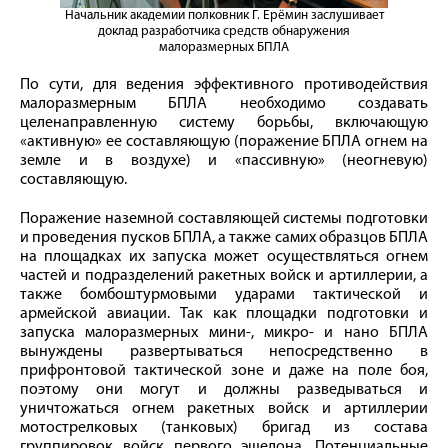
Начальник академии полковник Г. Ерёмин заслушивает
доклад разработчика средств обнаружения
малоразмерных БПЛА
По сути, для ведения эффективного противодействия
малоразмерным БПЛА необходимо создавать
целенаправленную систему борьбы, включающую
«активную» ее составляющую (поражение БПЛА огнем на
земле и в воздухе) и «пассивную» (неогневую)
составляющую.
Поражение наземной составляющей системы подготовки
и проведения пусков БПЛА, а также самих образцов БПЛА
на площадках их запуска может осуществляться огнем
частей и подразделений ракетных войск и артиллерии, а
также бомбоштурмовыми ударами тактической и
армейской авиации. Так как площадки подготовки и
запуска малоразмерных мини-, микро- и нано БПЛА
вынуждены развертываться непосредственно в
прифронтовой тактической зоне и даже на поле боя,
поэтому они могут и должны разведываться и
уничтожаться огнем ракетных войск и артиллерии
мотострелковых (танковых) бригад из состава
группировок войск первого эшелона. Потенциальные