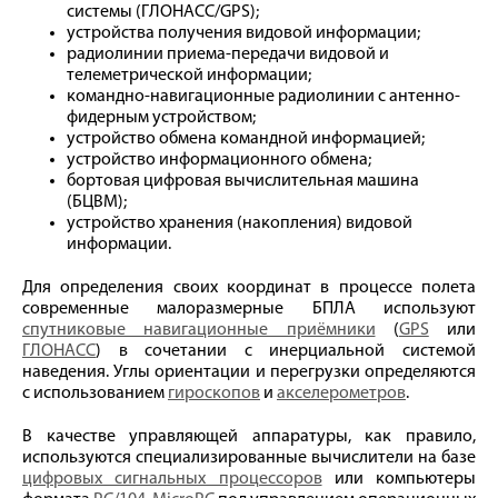
системы (ГЛОНАСС/GPS);
устройства получения видовой информации;
радиолинии приема-передачи видовой и
телеметрической информации;
командно-навигационные радиолинии с антенно-
фидерным устройством;
устройство обмена командной информацией;
устройство информационного обмена;
бортовая цифровая вычислительная машина
(БЦВМ);
устройство хранения (накопления) видовой
информации.
Для определения своих координат в процессе полета
современные малоразмерные БПЛА используют
спутниковые навигационные приёмники
(
GPS
или
ГЛОНАСС
) в сочетании с инерциальной системой
наведения. Углы ориентации и перегрузки определяются
с использованием
гироскопов
и
акселерометров
.
В качестве управляющей аппаратуры, как правило,
используются специализированные вычислители на базе
цифровых сигнальных процессоров
или компьютеры