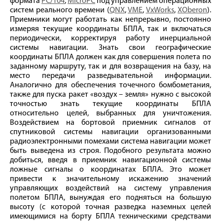
формата
PC/104
,
MicroPC
под управлением операционных
систем реального времени (
QNX
,
VME
,
VxWorks
,
XOberon
).
Приемники могут работать как непрерывно, постоянно
измеряя текущие координаты БПЛА, так и включаться
периодически, корректируя работу инерциальной
системы навигации. Знать свои географические
координаты БПЛА должен как для совершения полета по
заданному маршруту, так и для возвращения на базу, на
место передачи разведывательной информации.
Аналогично для обеспечения точечного бомбометания,
также для пуска ракет «воздух – земля» нужно с высокой
точностью знать текущие координаты БПЛА
относительно целей, выбранных для уничтожения.
Воздействием на бортовой приемник сигналов от
спутниковой системы навигации организованными
радиоэлектронными помехами система навигации может
быть выведена из строя. Подобного результата можно
добиться, введя в приемник навигационной системы
ложные сигналы о координатах БПЛА. Это может
привести к значительному искажению значений
управляющих воздействий на систему управления
полетом БПЛА, вынуждая его подняться на большую
высоту (с которой точная разведка наземных целей
имеющимися на борту БПЛА техническими средствами