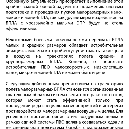
Особенную актуальность приобретает выполнение этой
крайне важной боевой задачи по поражению системы
подготовки и проведения пусков малоразмерных нано-,
микро- и мини-БПЛА, так как другие меры воздействия на
БПЛА с чрезвычайно малыми ЭПР будут не столь
эффективными.
Некоторыми боевыми возможностями перехвата БПЛА
малых и средних размеров обладает истребительная
авиация, самолеты которой могут уничтожать такие цели
в воздухе на траекториях полета средне- и
крупноразмерных БПЛА. Конечно, о перехвате
истребителями ПВО малоскоростных, низколетящих
нано-, микро- и мини-БПЛА не может быть и речи.
Следующим действенным препятствием на траекториях
полета малоразмерных БПЛА становится организованная
тщательным образом система зенитного ракетного огня,
которая может стать эффективной только при
проведении ряда специальных мероприятий в интересах
противодействия малоразмерным воздушным целям. Для
успешного противостояния этим воздушным целям в
рамках единой системы ПВО должна создаваться едва ли
не специальная подсистема борьбы с малоразмерными