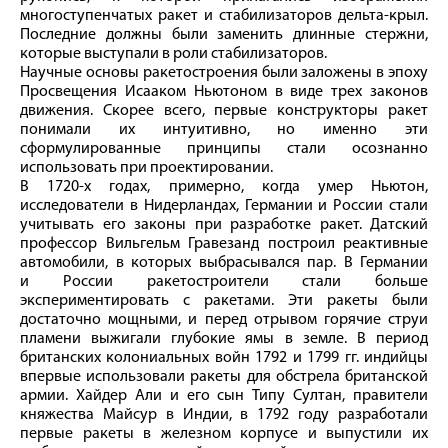
многоступенчатых ракет и стабилизаторов дельта-крыл.
Последние должны были заменить длинные стержни,
которые выступали в роли стабилизаторов.
Научные основы ракетостроения были заложены в эпоху
Просвещения Исааком Ньютоном в виде трех законов
движения. Скорее всего, первые конструкторы ракет
понимали их интуитивно, но именно эти
сформулированные принципы стали осознанно
использовать при проектировании.
В 1720‑х годах, примерно, когда умер Ньютон,
исследователи в Нидерландах, Германии и России стали
учитывать его законы при разработке ракет. Датский
профессор Вильгельм Гравезанд построил реактивные
автомобили, в которых выбрасывался пар. В Германии
и России ракетостроители стали больше
экспериментировать с ракетами. Эти ракеты были
достаточно мощными, и перед отрывом горячие струи
пламени выжигали глубокие ямы в земле. В период
британских колониальных войн 1792 и 1799 гг. индийцы
впервые использовали ракеты для обстрела британской
армии. Хайдер Али и его сын Типу Султан, правители
княжества Майсур в Индии, в 1792 году разработали
первые ракеты в железном корпусе и выпустили их