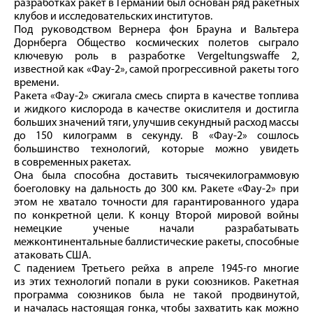
разработках ракет в Германии был основан ряд ракетных
клубов и исследовательских институтов.
Под руководством Вернера фон Брауна и Вальтера
Дорнберга Общество космических полетов сыграло
ключевую роль в разработке Vergeltungswaffe 2,
известной как «Фау‑2», самой прогрессивной ракеты того
времени.
Ракета «Фау‑2» сжигала смесь спирта в качестве топлива
и жидкого кислорода в качестве окислителя и достигла
больших значений тяги, улучшив секундный расход массы
до 150 килограмм в секунду. В «Фау‑2» сошлось
большинство технологий, которые можно увидеть
в современных ракетах.
Она была способна доставить тысячекилограммовую
боеголовку на дальность до 300 км. Ракете «Фау‑2» при
этом не хватало точности для гарантированного удара
по конкретной цели. К концу Второй мировой войны
немецкие ученые начали разрабатывать
межконтинентальные баллистические ракеты, способные
атаковать США.
С падением Третьего рейха в апреле 1945‑го многие
из этих технологий попали в руки союзников. Ракетная
программа союзников была не такой продвинутой,
и началась настоящая гонка, чтобы захватить как можно