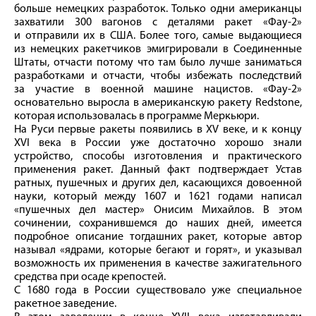
больше немецких разработок. Только одни американцы
захватили 300 вагонов с деталями ракет «Фау‑2»
и отправили их в США. Более того, самые выдающиеся
из немецких ракетчиков эмигрировали в Соединенные
Штаты, отчасти потому что там было лучше заниматься
разработками и отчасти, чтобы избежать последствий
за участие в военной машине нацистов. «Фау‑2»
основательно выросла в американскую ракету Redstone,
которая использовалась в программе Меркьюри.
На Руси первые ракеты появились в ХV веке, и к концу
ХVI века в России уже достаточно хорошо знали
устройство, способы изготовления и практического
применения ракет. Данный факт подтверждает Устав
ратных, пушечных и других дел, касающихся довоенной
науки, который между 1607 и 1621 годами написал
«пушечных дел мастер» Онисим Михайлов. В этом
сочинении, сохранившемся до наших дней, имеется
подробное описание тогдашних ракет, которые автор
называл «ядрами, которые бегают и горят», и указывал
возможность их применения в качестве зажигательного
средства при осаде крепостей.
С 1680 года в России существовало уже специальное
ракетное заведение.