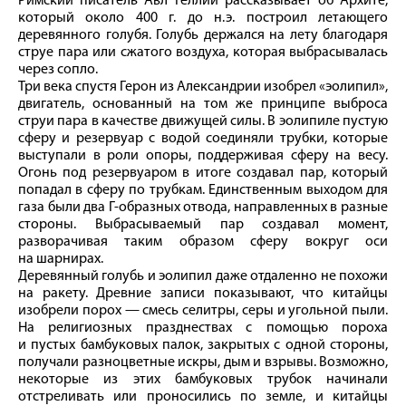
Римский писатель Авл Геллий рассказывает об Архите,
который около 400 г. до н. э. построил летающего
деревянного голубя. Голубь держался на лету благодаря
струе пара или сжатого воздуха, которая выбрасывалась
через сопло.
Три века спустя Герон из Александрии изобрел «эолипил»,
двигатель, основанный на том же принципе выброса
струи пара в качестве движущей силы. В эолипиле пустую
сферу и резервуар с водой соединяли трубки, которые
выступали в роли опоры, поддерживая сферу на весу.
Огонь под резервуаром в итоге создавал пар, который
попадал в сферу по трубкам. Единственным выходом для
газа были два Г-образных отвода, направленных в разные
стороны. Выбрасываемый пар создавал момент,
разворачивая таким образом сферу вокруг оси
на шарнирах.
Деревянный голубь и эолипил даже отдаленно не похожи
на ракету. Древние записи показывают, что китайцы
изобрели порох — смесь селитры, серы и угольной пыли.
На религиозных празднествах с помощью пороха
и пустых бамбуковых палок, закрытых с одной стороны,
получали разноцветные искры, дым и взрывы. Возможно,
некоторые из этих бамбуковых трубок начинали
отстреливать или проносились по земле, и китайцы