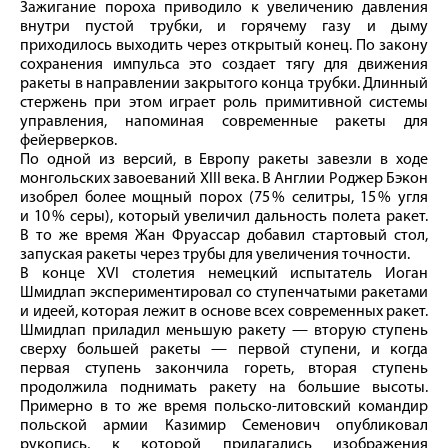
Зажигание пороха приводило к увеличению давления
внутри пустой трубки, и горячему газу и дыму
приходилось выходить через открытый конец. По закону
сохранения импульса это создает тягу для движения
ракеты в направлении закрытого конца трубки. Длинный
стержень при этом играет роль примитивной системы
управления, напоминая современные ракеты для
фейерверков.
По одной из версий, в Европу ракеты завезли в ходе
монгольских завоеваний XIII века. В Англии Роджер Бэкон
изобрел более мощный порох (75 % селитры, 15 % угля
и 10 % серы), который увеличил дальность полета ракет.
В то же время Жан Фруассар добавил стартовый стол,
запуская ракеты через трубы для увеличения точности.
В конце ХVI столетия немецкий испытатель Иоган
Шмидлап экспериментировал со ступенчатыми ракетами
и идеей, которая лежит в основе всех современных ракет.
Шмидлап приладил меньшую ракету — вторую ступень
сверху большей ракеты — первой ступени, и когда
первая ступень закончила гореть, вторая ступень
продолжила поднимать ракету на большие высоты.
Примерно в то же время польско-литовский командир
польской армии Казимир Семенович опубликовал
рукопись, к которой прилагались изображения