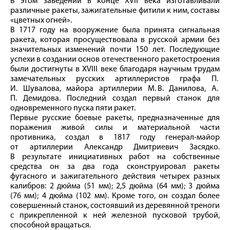
В этом заведении в конце ХVII века изготавливали
различные ракеты, зажигательные фитили к ним, составы
«цветных огней».
В 1717 году на вооружение была принята сигнальная
ракета, которая просуществовала в русской армии без
значительных изменений почти 150 лет. Последующие
успехи в создании основ отечественного ракетостроения
были достигнуты в ХVIII веке благодаря научным трудам
замечательных русских артиллеристов графа П.
И. Шувалова, майора артиллерии М. В. Данилова, А.
П. Демидова. Последний создал первый станок для
одновременного пуска пяти ракет.
Первые русские боевые ракеты, предназначенные для
поражения живой силы и материальной части
противника, создал в 1817 году генерал-майор
от артиллерии Александр Дмитриевич Засядко.
В результате инициативных работ на собственные
средства он за два года сконструировал ракеты
фугасного и зажигательного действия четырех разных
калибров: 2 дюйма (51 мм); 2,5 дюйма (64 мм); 3 дюйма
(76 мм); 4 дюйма (102 мм). Кроме того, он создал более
совершенный станок, состоявший из деревянной треноги
с прикрепленной к ней железной пусковой трубой,
способной вращаться.