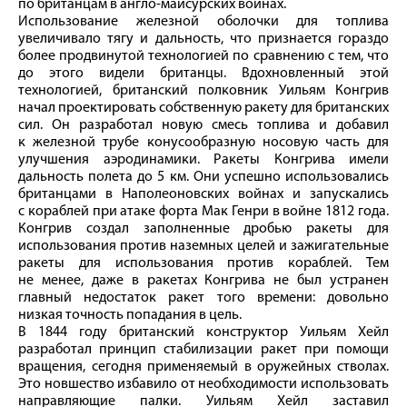
по британцам в англо-майсурских войнах.
Использование железной оболочки для топлива
увеличивало тягу и дальность, что признается гораздо
более продвинутой технологией по сравнению с тем, что
до этого видели британцы. Вдохновленный этой
технологией, британский полковник Уильям Конгрив
начал проектировать собственную ракету для британских
сил. Он разработал новую смесь топлива и добавил
к железной трубе конусообразную носовую часть для
улучшения аэродинамики. Ракеты Конгрива имели
дальность полета до 5 км. Они успешно использовались
британцами в Наполеоновских войнах и запускались
с кораблей при атаке форта Мак Генри в войне 1812 года.
Конгрив создал заполненные дробью ракеты для
использования против наземных целей и зажигательные
ракеты для использования против кораблей. Тем
не менее, даже в ракетах Конгрива не был устранен
главный недостаток ракет того времени: довольно
низкая точность попадания в цель.
В 1844 году британский конструктор Уильям Хейл
разработал принцип стабилизации ракет при помощи
вращения, сегодня применяемый в оружейных стволах.
Это новшество избавило от необходимости использовать
направляющие палки. Уильям Хейл заставил