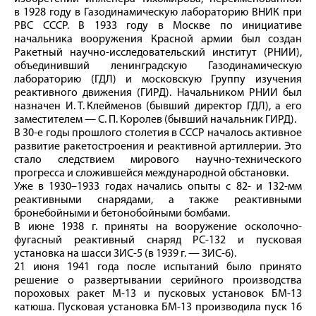
в 1928 году в Газодинамическую лабораторию ВНИК при
РВС СССР. В 1933 году в Москве по инициативе
начальника вооружения Красной армии был создан
Ракетный научно-исследовательский институт (РНИИ),
объединивший ленинградскую Газодинамическую
лабораторию (ГДЛ) и московскую Группу изучения
реактивного движения (ГИРД). Начальником РНИИ был
назначен И. Т. Клейменов (бывший директор ГДЛ), а его
заместителем — С. П. Королев (бывший начальник ГИРД).
В 30‑е годы прошлого столетия в СССР началось активное
развитие ракетостроения и реактивной артиллерии. Это
стало следствием мирового научно-технического
прогресса и сложившейся международной обстановки.
Уже в 1930–1933 годах начались опыты с 82- и 132‑мм
реактивными снарядами, а также реактивными
бронебойными и бетонобойными бомбами.
В июне 1938 г. приняты на вооружение осколочно-
фугасный реактивный снаряд РС‑132 и пусковая
установка на шасси ЗИС‑5 (в 1939 г. — ЗИС‑6).
21 июня 1941 года после испытаний было принято
решение о развертывании серийного производства
пороховых ракет М‑13 и пусковых установок БМ‑13
катюша. Пусковая установка БМ‑13 производила пуск 16