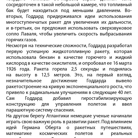
сосредоточен в такой небольшой камере, что топливный
бак будет находиться под меньшим давлением. Во-
вторых, Годдард придерживался идеи использования
многоступенчатых ракет для увеличения их дальности,
и в‑третьих, он предложил использовать сверхзвуковое
сопло Лаваля, чтобы увеличить скорость выбрасывания
горячих газов.
Несмотря на технические сложности, Годдард разработал
первую успешную жидкотопливную ракету, которая
использовала бензин в качестве горючего и жидкий
кислород в качестве окислителя, и опробовал ее 16 марта
1926 года. Ракета горела 2,5 секунды и поднялась
на высоту в 12,5 метров. Это, на первый взгляд,
незначительное достижение Годдарда вывело
ракетостроение на кривую экспоненциального роста, что
привело к радикальным улучшениям в следующие 40 лет.
Сам Годдард добавил гиростабилизирующую
конструкцию для управления полетом и ввел
парашютную систему спасения.
На другом берегу Атлантики немецкие ученые начинали
играть свою важную роль в развитии ракет. Под влиянием
идей Германа Оберта о ракетных путешествиях,
математике космических полетов и реальных