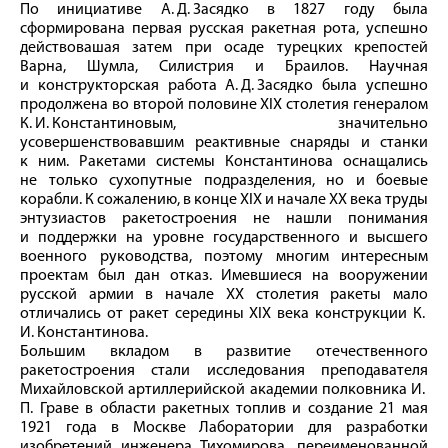
По инициативе А. Д. Засядко в 1827 году была
сформирована первая русская ракетная рота, успешно
действовашая затем при осаде турецких крепостей
Варна, Шумла, Силистрия и Браилов. Научная
и конструкторская работа А. Д. Засядко была успешно
продолжена во второй половине ХIХ столетия генералом
К. И. Константиновым, значительно
усовершенствовавшим реактивные снаряды и станки
к ним. Ракетами системы Константинова оснащались
не только сухопутные подразделения, но и боевые
корабли. К сожалению, в конце ХIХ и начале ХХ века труды
энтузиастов ракетостроения не нашли понимания
и поддержки на уровне государственного и высшего
военного руководства, поэтому многим интересным
проектам был дан отказ. Имевшиеся на вооружении
русской армии в начале ХХ столетия ракеты мало
отличались от ракет середины ХIХ века конструкции К.
И. Константинова.
Большим вкладом в развитие отечественного
ракетостроения стали исследования преподавателя
Михайловской артиллерийской академии полковника И.
П. Граве в области ракетных топлив и создание 21 мая
1921 года в Москве Лаборатории для разработки
изобретений инженера Тихомирова, переименованной