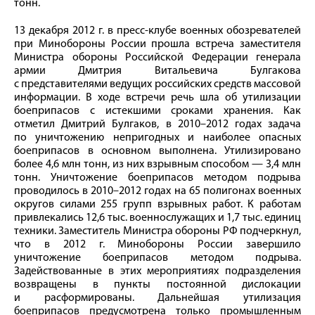
тонн.
13 декабря 2012 г. в пресс-клубе военных обозревателей
при Минобороны России прошла встреча заместителя
Министра обороны Российской Федерации генерала
армии Дмитрия Витальевича Булгакова
с представителями ведущих российских средств массовой
информации. В ходе встречи речь шла об утилизации
боеприпасов с истекшими сроками хранения. Как
отметил Дмитрий Булгаков, в 2010–2012 годах задача
по уничтожению непригодных и наиболее опасных
боеприпасов в основном выполнена. Утилизировано
более 4,6 млн тонн, из них взрывным способом — 3,4 млн
тонн. Уничтожение боеприпасов методом подрыва
проводилось в 2010–2012 годах на 65 полигонах военных
округов силами 255 групп взрывных работ. К работам
привлекались 12,6 тыс. военнослужащих и 1,7 тыс. единиц
техники. Заместитель Министра обороны РФ подчеркнул,
что в 2012 г. Минобороны России завершило
уничтожение боеприпасов методом подрыва.
Задействованные в этих мероприятиях подразделения
возвращены в пункты постоянной дислокации
и расформированы. Дальнейшая утилизация
боеприпасов предусмотрена только промышленным