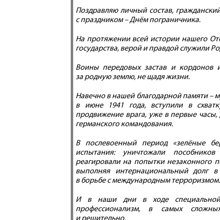
Поздравляю личный состав, граждански
с праздником – Днём пограничника.
На протяжении всей истории нашего От
государства, верой и правдой служили Р
Воины передовых застав и кордонов и
за родную землю, не щадя жизни.
Навечно в нашей благодарной памяти – м
в июне 1941 года, вступили в схват
продвижение врага, уже в первые часы,
германского командования.
В послевоенный период «зелёные бе
испытания: уничтожали пособников
реагировали на попытки незаконного п
выполняя интернациональный долг в 
в борьбе с международным терроризмом.
И в наши дни в ходе специальной
профессионализм, в самых сложных
и решительно.