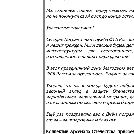
Мы склоняем головы перед памятью на
но не покинули свой пост, до конца оста
Уважаемые товарищи!
Сегодня Пограничная служба ФСБ России 
и наших граждан. Мы и дальше будем де
инфраструктуры, для всестороннего
и оснащённости наших подразделений.
В этот праздничный день благодарю ве
ФСБ России за преданность Родине, за ва
Уверен, что вы и впредь будете добро
весомый вклад в защиту Отечества 
наркобизнеса, нелегальной миграции, д
и незаконным промыслом морских биоре
Ещё раз поздравляю вас с Днём погран
слова – вашим родным и близким.
Коллектив Арсенала Отечестсва присое