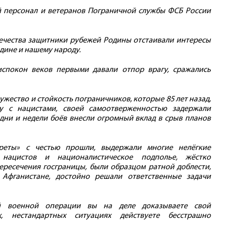
й персонал и ветеранов Пограничной службы ФСБ России
ечества защитники рубежей Родины отстаивали интересы
одине и нашему народу.
спокон веков первыми давали отпор врагу, сражались
ужество и стойкость пограничников, которые 85 лет назад,
ку с нацистами, своей самоотверженностью задержали
 дни и недели боёв внесли огромный вклад в срыв планов
реты» с честью прошли, выдержали многие нелёгкие
 нацистов и националистическое подполье, жёстко
ересечения госграницы, были образцом ратной доблести,
Афганистане, достойно решали ответственные задачи
 военной операции вы на деле доказываете свой
, нестандартных ситуациях действуете бесстрашно