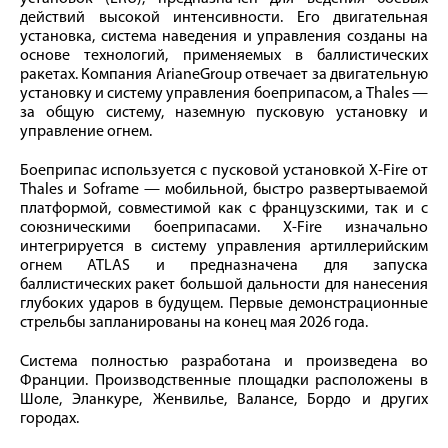
действий высокой интенсивности. Его двигательная
установка, система наведения и управления созданы на
основе технологий, применяемых в баллистических
ракетах. Компания ArianeGroup отвечает за двигательную
установку и систему управления боеприпасом, а Thales —
за общую систему, наземную пусковую установку и
управление огнем.
Боеприпас используется с пусковой установкой X-Fire от
Thales и Soframe — мобильной, быстро развертываемой
платформой, совместимой как с французскими, так и с
союзническими боеприпасами. X-Fire изначально
интегрируется в систему управления артиллерийским
огнем ATLAS и предназначена для запуска
баллистических ракет большой дальности для нанесения
глубоких ударов в будущем. Первые демонстрационные
стрельбы запланированы на конец мая 2026 года.
Система полностью разработана и произведена во
Франции. Производственные площадки расположены в
Шоле, Эланкуре, Женвилье, Валансе, Бордо и других
городах.