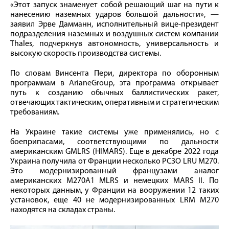
«Этот запуск знаменует собой решающий шаг на пути к
нанесению наземных ударов большой дальности», —
заявил Эрве Дамманн, исполнительный вице-президент
подразделения наземных и воздушных систем компании
Thales, подчеркнув автономность, универсальность и
высокую скорость производства системы.
По словам Винсента Пери, директора по оборонным
программам в ArianeGroup, эта программа открывает
путь к созданию обычных баллистических ракет,
отвечающих тактическим, оперативным и стратегическим
требованиям.
На Украине такие системы уже применялись, но с
боеприпасами, соответствующими по дальности
американским GMLRS (HIMARS). Еще в декабре 2022 года
Украина получила от Франции несколько РСЗО LRU M270.
Это модернизированный французами аналог
американских M270A1 MLRS и немецких MARS II. По
некоторых данным, у Франции на вооружении 12 таких
установок, еще 40 не модернизированных LRM M270
находятся на складах страны.