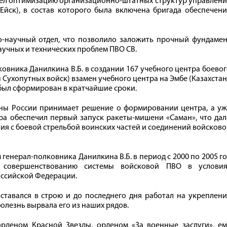
овёл оптимизацию организационно-штатных структур управлен
Ейск), в состав которого была включена бригада обеспечен
-научный отдел, что позволило заложить прочный фундамен
учных и технических проблем ПВО СВ.
овника Данилкина В.Б. в создании 167 учебного центра боево
ухопутных войск) взамен учебного центра на Эмбе (Казахстан
был сформирован в кратчайшие сроки.
оны России принимает решение о формировании центра, а уж
тра обеспечил первый запуск ракеты-мишени «Саман», что да
ия с боевой стрельбой воинских частей и соединений войсков
енерал-полковника Данилкина В.Б. в период с 2000 по 2005 г
совершенствованию системы войсковой ПВО в условия
ссийской Федерации.
ставался в строю и до последнего дня работал на укреплен
олезнь вырвала его из наших рядов.
орденом Красной Звезды, орденом «За военные заслуги», ем