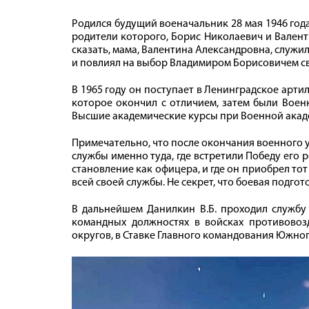
Родился будущий военачальник 28 мая 1946 год
родители которого, Борис Николаевич и Валент
сказать, мама, Валентина Александровна, служи
и повлиял на выбор Владимиром Борисовичем с
В 1965 году он поступает в Ленинградское арт
которое окончил с отличием, затем были Вое
Высшие академические курсы при Военной акад
Примечательно, что после окончания военного 
службы именно туда, где встретили Победу его р
становление как офицера, и где он приобрел то
всей своей службы. Не секрет, что боевая подгот
В дальнейшем Данилкин В.Б. проходил службу
командных должностях в войсках противовоз
округов, в Ставке Главного командования Южно