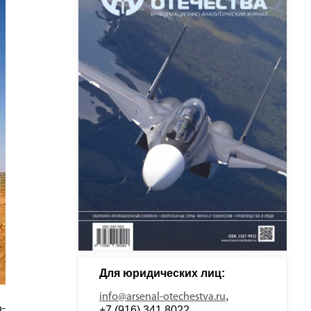
Для юридических лиц: 
, 
info@arsenal-otechestva.ru
-
+7 (916) 341 8022, 