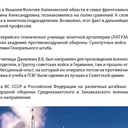
а в Вышнем Волочке Калининской области в семье фронтовико
ина Александровна, познакомились на полях сражений. К сло
ла в зенитном подразделении. Возможно, этот факт в дальнейш
воей профессии.
иллерийско-техническое училище зенитной артиллерии (ЛАТУЗА
нная академия противовоздушной обороны Сухопутных войск 
емии Генерального штаба.
училища Данилкин В.Б. был направлен для прохождения военн
одители, в Группу советских войск в Германии, там и прошло е
т бесценный опыт, на который он опирался потом на протяжен
овка и учеба в ГСВГ были одними из лучших в Советской армии.
 в ВС СССР и Российской Федерации на различных штабных 
душной обороны Среднеазиатского и Закавказского военны
го направления.