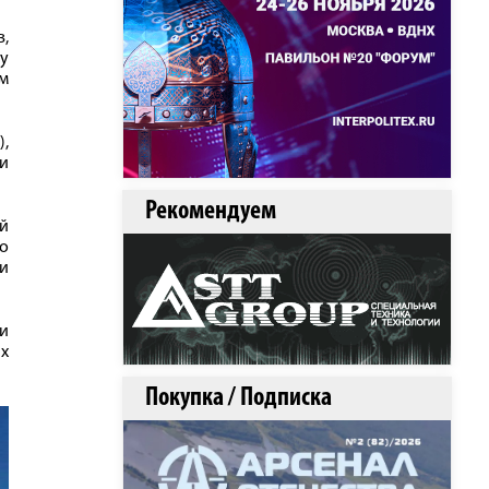
в,
ву
ем
),
и
Рекомендуем
ой
го
ии
и
х
Покупка / Подписка