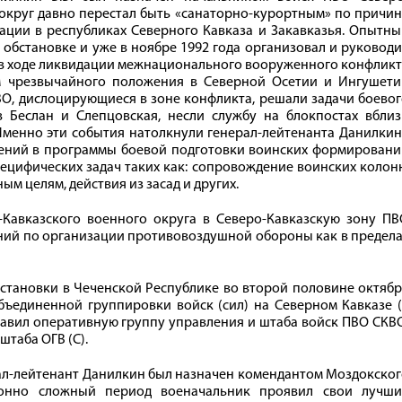
 округ давно перестал быть «санаторно-курортным» по причи
ации в республиках Северного Кавказа и Закавказья. Опытн
обстановке и уже в ноябре 1992 года организовал и руковод
в ходе ликвидации межнационального вооруженного конфликт
м чрезвычайного положения в Северной Осетии и Ингушети
ВО, дислоцирующиеся в зоне конфликта, решали задачи боево
 Беслан и Слепцовская, несли службу на блокпостах вблиз
Именно эти события натолкнули генерал-лейтенанта Данилки
нений в программы боевой подготовки воинских формировани
ецифических задач таких как: сопровождение воинских колон
м целям, действия из засад и других.
Кавказского военного округа в Северо-Кавказскую зону ПВ
ений по организации противовоздушной обороны как в предел
бстановки в Чеченской Республике во второй половине октяб
ъединенной группировки войск (сил) на Северном Кавказе (
главил оперативную группу управления и штаба войск ПВО СКВ
таба ОГВ (С).
ерал-лейтенант Данилкин был назначен комендантом Моздокско
ионно сложный период военачальник проявил свои лучши