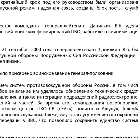
В кратчайший срок под его руководством были организован
пускной режим, надежная связь, созданы блок-посты, служб
тве коменданта, генерал-лейтенант Данилкин В.Б. уделя
йствий воинских формирований ПВО, заботился о минимизаци
21 сентября 2000 года генерал-лейтенант Данилкин В.Б. бы
здушной обороны Вооруженных Сил Российской Федерации 
ня жизни.
было присвоено воинское звание генерал-полковник.
тием систем противовоздушной обороны России, в том числ
бое внимание им уделялось обновлению технических средст
вления, а также интеграции подразделений радиоэлектронно
ений и частей. За время его командования возобновилис
чебном центре ПВО СВ (г.Ейск), полигонах Ашулук, Телемба
я военнослужащих. Также, ему в заслугу вменяется сохранен
ередачи в ВВС, что позволило сохранить единство систем