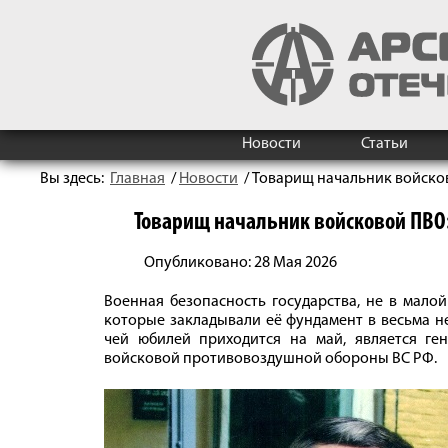
Новости
Статьи
Вы здесь:
Главная
/
Новости
/
Товарищ начальник войсков
Товарищ начальник войсковой ПВО:
Опубликовано: 28 Мая 2026
Военная безопасность государства, не в мало
которые закладывали её фундамент в весьма н
чей юбилей приходится на май, является ге
войсковой противовоздушной обороны ВС РФ.