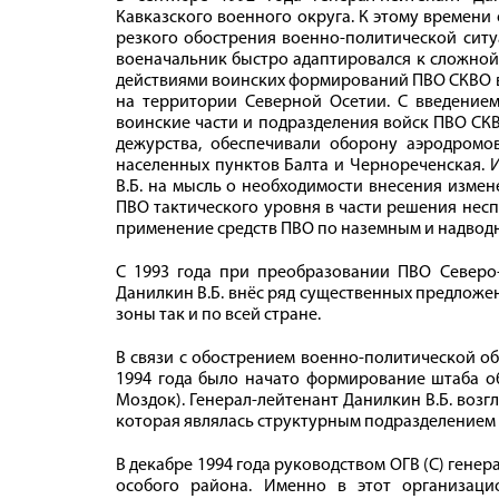
Кавказского военного округа. К этому времени
резкого обострения военно-политической ситу
военачальник быстро адаптировался к сложной 
действиями воинских формирований ПВО СКВО 
на территории Северной Осетии. С введение
воинские части и подразделения войск ПВО СК
дежурства, обеспечивали оборону аэродромов
населенных пунктов Балта и Чернореченская. 
В.Б. на мысль о необходимости внесения изме
ПВО тактического уровня в части решения несп
применение средств ПВО по наземным и надводны
С 1993 года при преобразовании ПВО Северо-
Данилкин В.Б. внёс ряд существенных предлож
зоны так и по всей стране.
В связи с обострением военно-политической о
1994 года было начато формирование штаба об
Моздок). Генерал-лейтенант Данилкин В.Б. воз
которая являлась структурным подразделением ш
В декабре 1994 года руководством ОГВ (С) ген
особого района. Именно в этот организац