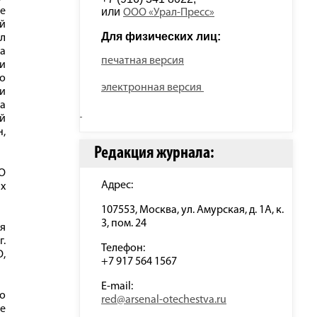
не
или 
ООО «Урал-Пресс»
ый
Для физических лиц: 
ил
а
печатная версия
и
го
электронная версия
и
на
й
н,
Редакция журнала:
О
Адрес:
ах
107553, Москва, ул. Амурская, д. 1А, к.
3, пом. 24
ря
г.
Телефон:
О,
+7 917 564 1567
E-mail:
го
red@arsenal-otechestva.ru
е