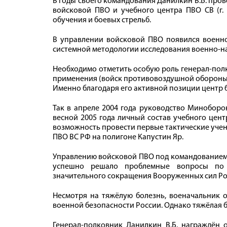
В годы своего командования Данилкин В.Б. пр
войсковой ПВО и учебного центра ПВО СВ (г. 
обучения и боевых стрельб.
В управлении войсковой ПВО появился военно
системной методологии исследования военно-на
Необходимо отметить особую роль генерал-полк
применения (войск противовоздушной обороны С
Именно благодаря его активной позиции центр 
Так в апреле 2004 года руководство Минобор
весной 2005 года личный состав учебного цен
возможность провести первые тактические учен
ПВО ВС РФ на полигоне Капустин Яр.
Управлению войсковой ПВО под командованием г
успешно решало проблемные вопросы по 
значительного сокращения Вооруженных сил Ро
Несмотря на тяжёлую болезнь, военачальник о
военной безопасности России. Однако тяжёлая б
Генерал-полковник Данилкин В.Б. награждён 