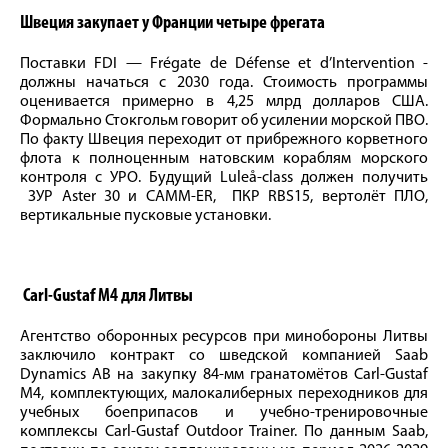
Швеция закупает у Франции четыре фрегата
Поставки FDI — Frégate de Défense et d’Intervention -
должны начаться с 2030 года. Стоимость программы
оценивается примерно в 4,25 млрд долларов США.
Формально Стокгольм говорит об усилении морской ПВО.
По факту Швеция переходит от прибрежного корветного
флота к полноценным натовским кораблям морского
контроля с УРО. Будущий Luleå-class должен получить
ЗУР Aster 30 и CAMM-ER, ПКР RBS15, вертолёт ПЛО,
вертикальные пусковые установки.
Carl-Gustaf M4 для Литвы
Агентство оборонных ресурсов при минобороны Литвы
заключило контракт со шведской компанией Saab
Dynamics AB на закупку 84-мм гранатомётов Carl-Gustaf
M4, комплектующих, малокалиберных переходников для
учебных боеприпасов и учебно-тренировочные
комплексы Carl-Gustaf Outdoor Trainer. По данным Saab,