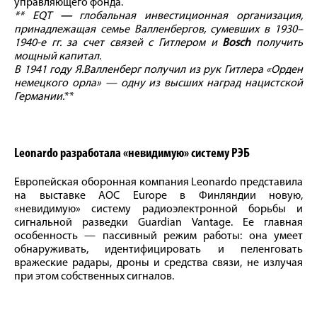
управляющего фонда.
** EQT
—
глобальная инвестиционная организация,
принадлежащая семье Валленбергов, сумевших в 1930–
1940-е гг. за счет связей с Гитлером и
Bosch
получить
мощный капитал.
В 1941 году Я.Валленберг получил из рук Гитлера «Орден
немецкого орла» — одну из высших наград нацистской
Германии.
**
Leonardo разработала «невидимую» систему РЭБ
Европейская оборонная компания Leonardo представила
на выставке AOC Europe в Финляндии новую,
«невидимую» систему радиоэлектронной борьбы и
сигнальной разведки Guardian Vantage. Ее главная
особенность — пассивный режим работы: она умеет
обнаруживать, идентифицировать и пеленговать
вражеские радары, дроны и средства связи, не излучая
при этом собственных сигналов.