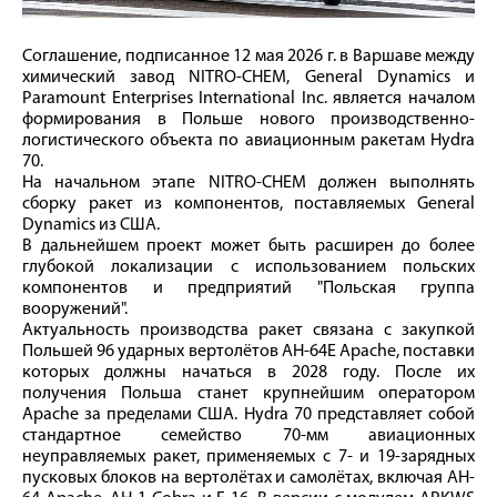
Соглашение, подписанное 12 мая 2026 г. в Варшаве между
химический завод NITRO-CHEM, General Dynamics и
Paramount Enterprises International Inc. является началом
формирования в Польше нового производственно-
логистического объекта по авиационным ракетам Hydra
70.
На начальном этапе NITRO-CHEM должен выполнять
сборку ракет из компонентов, поставляемых General
Dynamics из США.
В дальнейшем проект может быть расширен до более
глубокой локализации с использованием польских
компонентов и предприятий "Польская группа
вооружений".
Актуальность производства ракет связана с закупкой
Польшей 96 ударных вертолётов AH-64E Apache, поставки
которых должны начаться в 2028 году. После их
получения Польша станет крупнейшим оператором
Apache за пределами США. Hydra 70 представляет собой
стандартное семейство 70-мм авиационных
неуправляемых ракет, применяемых с 7- и 19-зарядных
пусковых блоков на вертолётах и самолётах, включая AH-