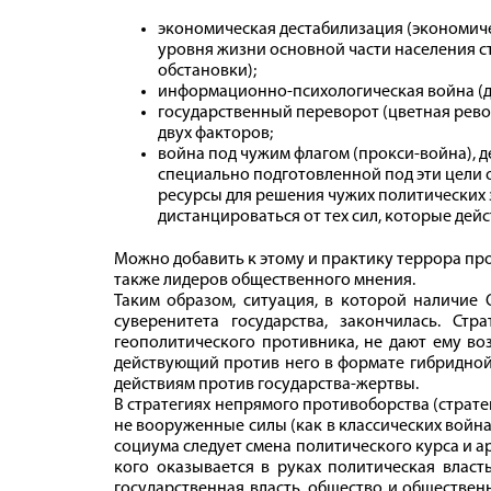
экономическая дестабилизация (экономиче
уровня жизни основной части населения 
обстановки);
информационно-психологическая война (д
государственный переворот (цветная револ
двух факторов;
война под чужим флагом (прокси-война), 
специально подготовленной под эти цели 
ресурсы для решения чужих политических з
дистанцироваться от тех сил, которые дейс
Можно добавить к этому и практику террора про
также лидеров общественного мнения.
Таким образом, ситуация, в которой наличие 
суверенитета государства, закончилась. Ст
геополитического противника, не дают ему во
действующий против него в формате гибридной
действиям против государства-жертвы.
В стратегиях непрямого противоборства (страт
не вооруженные силы (как в классических войнах
социума следует смена политического курса и ар
кого оказывается в руках политическая власт
государственная власть, общество и обществен