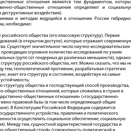
общественные отношения являются тем фундаментом, которы
ственно-общественные отношения определяют и социальну
 деструктивные воздействия).
риемам и методам ведущейся в отношении России гибридно
а, необходимо:
 российского общества (его классовую структуру). Первая
ледований (в открытом доступе), которые отражают современну
ва. Существует значительное число научно-исследовательских
х, проводящих огромное количество исследований по узким
альных групп (от гендерных до различных меньшинств), однако
труктуру российского общества, нет. Можно сказать, что мы н
ду тем, геополитический противник, разрабатывая стратегию
о, знает его структуру и состояние, воздействуя на самые
 устойчивость;
ю структуру общества и господствующий способ производства,
но-общественных отношений, которые сложились в стране в
ударственно-общественные отношения» («государственно-
тивно-правовой базы (в том числе определяющей общие
ане). В Конституции Российской Федерации содержится
осударственного устройства, правления и политического
занности осуществлять социальное обеспечение, социальную
). Между тем, сущностной характеристикой государства и
но-общественный строй» (совокупность политической и