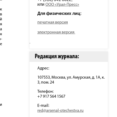
или 
ООО «Урал-Пресс»
к
Для физических лиц: 
 в
ой
печатная версия
я
а
электронная версия
ин
-
ие
Редакция журнала:
Адрес:
107553, Москва, ул. Амурская, д. 1А, к.
3, пом. 24
Телефон:
+7 917 564 1567
и
E-mail:
red@arsenal-otechestva.ru