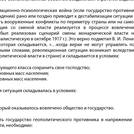
ационно-психологическая война (если государство-противни
адения) рано или поздно приводит к дестабилизации ситуации
пить вооруженные конфликты по периметру страны или на сам
ация со сменой власти реализуется в процессе вовлечени
 был реализован сценарий смены монархической власти н
алистическую в октябре 1917 г.). Это верно подметил В. И. Лен
оторая складывается, «…когда верхи не могут управлять по
Иными словами, революционная ситуация возникает вследств
итической власти в стране) и складывается в условиях:
ующего класса сохранить свое господство;
овных масс населения;
овных масс населения.
 ситуация складывалась в условиях:
орый оказывалось вовлечено общество и государство.
ть государство геополитического противника в напряжении 
ти, необходимо: