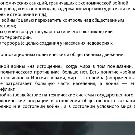
кономических санкций, граничащих с экономической войной
проводах и газопроводах, задержание морских судов и атаки н
вые отношения и т. д.);
войны (с целью перехватить контроль над общественным
ством);
) войн вокруг государства (или его союзников) или
го территории;
 террора (с целью создания у населения недоверия к
 оппозиционных политических и общественных движений.
янной войны «на истощение», когда мира в том понимании, 
политического противника, больше нет. Есть понятие «войн
нтенсивности. Иными словами, мир — это война (вооруженны
не затрагивает большую часть населения, а война — эт
нфликт.
ойна (воздействие на технические системы государственного
ологические операции в отношении общественного сознани
оянно и в состоянии войны, и в состоянии условного мира 