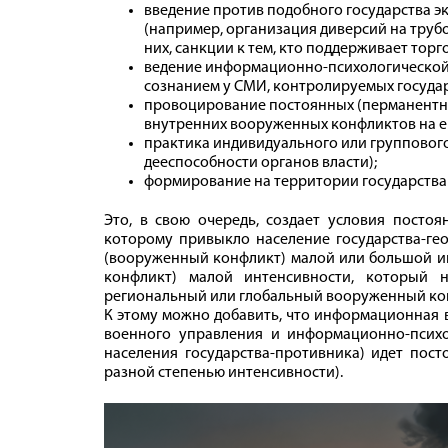
введение против подобного государства э
(например, организация диверсий на трубо
них, санкции к тем, кто поддерживает торго
ведение информационно-психологической 
сознанием у СМИ, контролируемых государ
провоцирование постоянных (перманентных
внутренних вооруженных конфликтов на е
практика индивидуального или группового
дееспособности органов власти);
формирование на территории государства
Это, в свою очередь, создает условия посто
которому привыкло население государства-гео
(вооруженный конфликт) малой или большой и
конфликт) малой интенсивности, который 
региональный или глобальный вооруженный ко
К этому можно добавить, что информационная в
военного управления и информационно-псих
населения государства-противника) идет пост
разной степенью интенсивности).