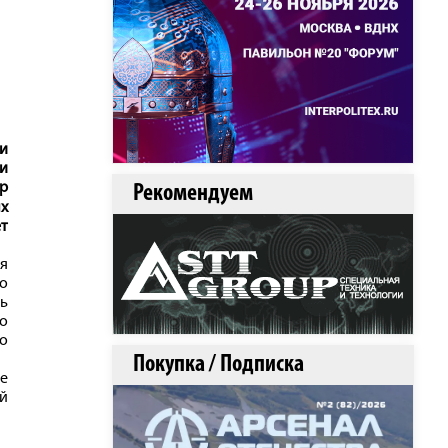
 и
и
ир
Рекомендуем
х
т
я
го
ть
о
о
Покупка / Подписка
ые
й