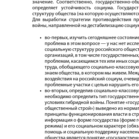
значение. Соответственно, государственно-
определяет устойчивость социума. Государ
структуру общества (на которую осуществляются
Для выработки стратегии противодействия п
войны, направленной на дестабилизацию социум
во‑первых, изучить сегодняшнее состояние
проблема в этом вопросе — у нас нет исс
социальную структуру российского общест
организаций, в том числе государственны
проблемам, касающимся тех или иных соци
труда, обобщающего социально-классовую с
знаем общества, в котором мы живем. Меж
воздействия на российский социум, очевидн
проблемные участки с целью нарушить его
во‑вторых, определив социально-классову
необходимо определить тип государствен
условиях гибридной войны. Понятие «гос
общественный строй») выведено из норма
принципы функционирования власти в стр
информация о форме государства (форме г
режима) и его социальном характере (обя
помощь и социальную поддержку населения
общества является понятие «государствен