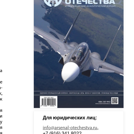
 а
е
-
к,
 к
ся
ии
Для юридических лиц: 
 у
, 
я
info@arsenal-otechestva.ru
ия
+7 (916) 341 8022, 