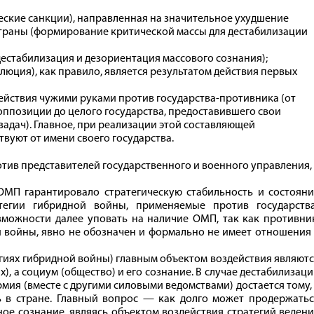
ские санкции), направленная на значительное ухудшение
страны (формирование критической массы для дестабилизации
естабилизация и дезориентация массового сознания);
юция), как правило, является результатом действия первых
действия чужими руками против государства-противника (от
оппозиции до целого государства, предоставившего свои
адач). Главное, при реализации этой составляющей
твуют от имени своего государства.
тив представителей государственного и военного управления,
ОМП гарантировало стратегическую стабильность и состояни
ратегии гибридной войны, применяемые против государства
зможности далее уповать на наличие ОМП, так как противни
 войны, явно не обозначен и формально не имеет отношения
егиях гибридной войны) главным объектом воздействия являют
), а социум (общество) и его сознание. В случае дестабилизац
мия (вместе с другими силовыми ведомствами) достается тому,
ь в стране. Главный вопрос — как долго может продержатьс
ное сознание, являясь объектом воздействия стратегий веден