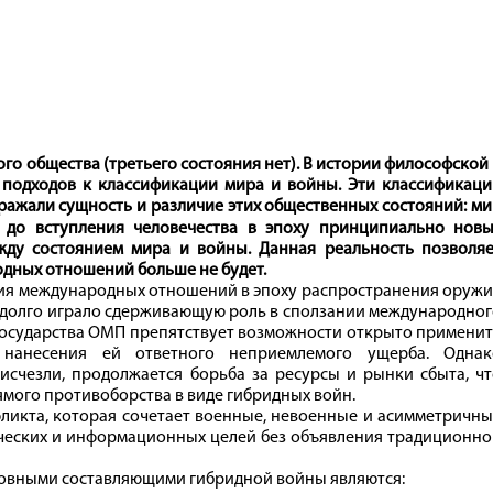
го общества (третьего состояния нет). В истории философской
подходов к классификации мира и войны. Эти классификаци
тражали сущность и различие этих общественных состояний: м
 до вступления человечества в эпоху принципиально новы
жду состоянием мира и войны. Данная реальность позволяе
дных отношений больше не будет.
ия международных отношений в эпоху распространения оружи
 долго играло сдерживающую роль в сползании международно
 государства ОМП препятствует возможности открыто примени
нанесения ей ответного неприемлемого ущерба. Однак
счезли, продолжается борьба за ресурсы и рынки сбыта, чт
мого противоборства в виде гибридных войн.
фликта, которая сочетает военные, невоенные и асимметричн
ческих и информационных целей без объявления традиционно
новными составляющими гибридной войны являются: