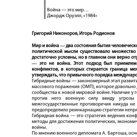
Война — это мир…
Джордж Оруэлл, «1984»
Григорий Никоноров, Игорь Родионов
Мир и война ― два состояния бытия человеческо
политической мысли существовало множество 
достаточно условны, но в главном они верно о
― это не вой­на. Этот подход был приемлем
конфликтов, в которых стирается граница ме
утверждать, что привычного порядка междунаро
Гибридные войны — закономерный этап развит
массового поражения (ОМП), которое довольно
сообщества к новой мировой войне. Наличие у
против него военную силу ввиду угрозы 
межгосударственные противоречия никуда не и
предопределило реинкарнацию стратегии непря
Гибридная война — это стратегия ведения кон
методы для достижения политических, экономи
войны.
По мнению военного дипломата А. Бартоша, ос