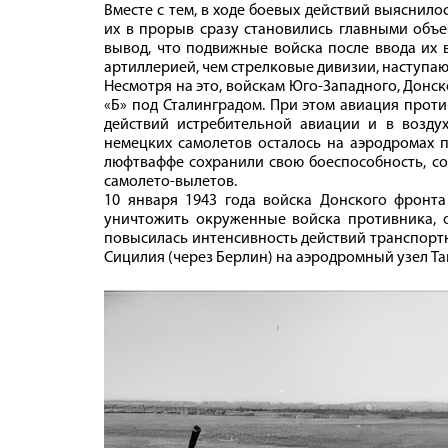
Вместе с тем, в ходе боевых действий выяснил
их в прорыв сразу становились главными объе
вывод, что подвижные войска после ввода их 
артиллерией, чем стрелковые дивизии, наступаю
Несмотря на это, войскам Юго-Западного, Донс
«Б» под Сталинградом. При этом авиация прот
действий истребительной авиации и в воздух
немецких самолетов осталось на аэродромах п
люфтваффе сохранили свою боеспособность, сов
самолето-вылетов.
10 января 1943 года войска Донского фронт
уничтожить окруженные войска противника, о
повысилась интенсивность действий транспортн
Сицилия (через Берлин) на аэродромный узел Т