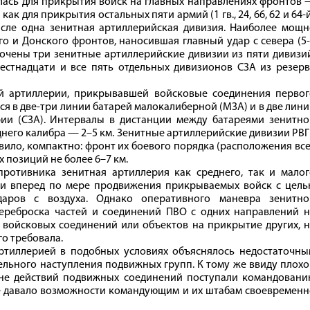
алась для прикрытия войск на главных направлениях фронтов
а как для прикрытия остальных пяти армий (1 гв., 24, 66, 62 и 64‑
исле одна зенитная артиллерийская дивизия. Наиболее мощн
о и Донского фронтов, наносившая главный удар с севера (5
оточены три зенитные артиллерийские дивизии из пяти дивизи
естнадцати и все пять отдельных дивизионов СЗА из резерв
й артиллерии, прикрывавшей войсковые соединения первог
ся в две-три линии батарей малокалиберной (МЗА) и в две лин
ии (СЗА). Интервалы в дистанции между батареями зенитно
еднего калибра — 2–5 км. Зенитные артиллерийские дивизии РВ
вило, компактно: фронт их боевого порядка (расположения вс
х позиций не более 6–7 км.
ротивника зенитная артиллерия как среднего, так и малог
еи вперед по мере продвижения прикрываемых войск с цель
аров с воздуха. Однако оперативного маневра зенитно
ереброска частей и соединений ПВО с одних направлений н
 войсковых соединений или объектов на прикрытие других, 
го требовала.
ртиллерией в подобных условиях объяснялось недостаточны
ельного наступления подвижных групп. К тому же ввиду плох
оне действий подвижных соединений поступали командовани
е давало возможности командующим и их штабам своевременн