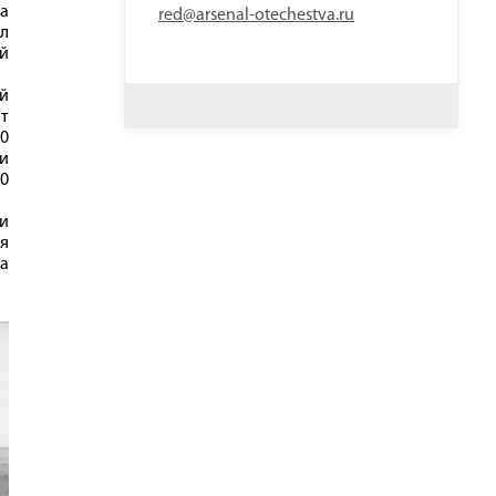
да
red@arsenal-otechestva.ru
ал
й
ий
от
0
и
00
и
я
ва