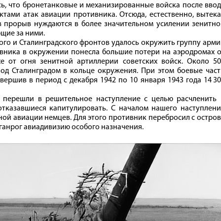
ось, что бронетанковые и механизированные войска после вво
ктами атак авиации противника. Отсюда, естественно, вытек
в прорыв нуждаются в более значительном усилении зенитно
щие за ними.
кого и Сталинградского фронтов удалось окружить группу арм
ивника в окружении понесла большие потери на аэродромах 
е от огня зенитной артиллерии советских войск. Около 50
од Сталинградом в кольце окружения. При этом боевые част
ершив в период с декабря 1942 по 10 января 1943 года 14 3
а перешли в решительное наступление с целью расчленить 
тказавшиеся капитулировать. С началом нашего наступлени
ой авиации немцев. Для этого противник перебросил с остро
аганрог авиадивизию особого назначения.