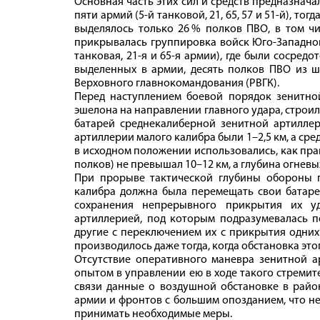
Основная часть этих сил и средств предназнач
пяти армий (5‑й танковой, 21, 65, 57 и 51‑й), тогд
выделялось только 26 % полков ПВО, в том ч
прикрывалась группировка войск Юго-Западног
танковая, 21‑я и 65‑я армии), где были сосред
выделенных в армии, десять полков ПВО из ш
Верховного главнокомандования (РВГК).
Перед наступлением боевой порядок зенитно
эшелона на направлении главного удара, строил
батарей среднекалиберной зенитной артиллер
артиллерии малого калибра были 1–2,5 км, а ср
в исходном положении использовались, как пра
полков) не превышал 10–12 км, а глубина огневы
При прорыве тактической глубины обороны п
калибра должна была перемещать свои батар
сохранения непрерывного прикрытия их уд
артиллерией, под которым подразумевалась п
другие с переключением их с прикрытия одних
производилось даже тогда, когда обстановка это
Отсутствие оперативного маневра зенитной а
опытом в управлении ею в ходе такого стремит
связи данные о воздушной обстановке в рай
армии и фронтов с большим опозданием, что н
принимать необходимые меры.