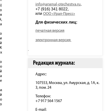
 —
, 
info@arsenal-otechestva.ru
й)
+7 (916) 341 8022, 
о
или 
ООО «Урал-Пресс»
‑я
й,
Для физических лиц: 
а
печатная версия
о
ии
электронная версия
й
ГК
ех
о
Редакция журнала:
ю
й
Адрес:
а
не
107553, Москва, ул. Амурская, д. 1А, к.
3, пом. 24
м
ой
Телефон:
ю
+7 917 564 1567
о
E-mail: