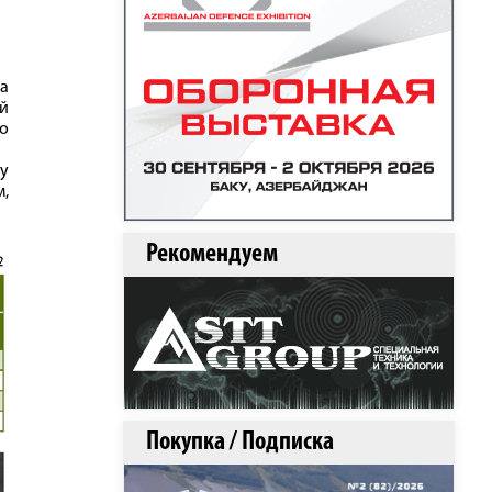
а
й
о
лу
м,
Рекомендуем
Покупка / Подписка