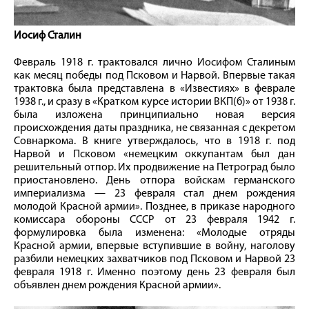
Иосиф Сталин
Февраль 1918 г. трактовался лично Иосифом Сталиным
как месяц победы под Псковом и Нарвой. Впервые такая
трактовка была представлена в «Известиях» в феврале
1938 г., и сразу в «Кратком курсе истории ВКП(б)» от 1938 г.
была изложена принципиально новая версия
происхождения даты праздника, не связанная с декретом
Совнаркома. В книге утверждалось, что в 1918 г. под
Нарвой и Псковом «немецким оккупантам был дан
решительный отпор. Их продвижение на Петроград было
приостановлено. День отпора войскам германского
империализма — 23 февраля стал днем рождения
молодой Красной армии». Позднее, в приказе народного
комиссара обороны СССР от 23 февраля 1942 г.
формулировка была изменена: «Молодые отряды
Красной армии, впервые вступившие в войну, наголову
разбили немецких захватчиков под Псковом и Нарвой 23
февраля 1918 г. Именно поэтому день 23 февраля был
объявлен днем рождения Красной армии».