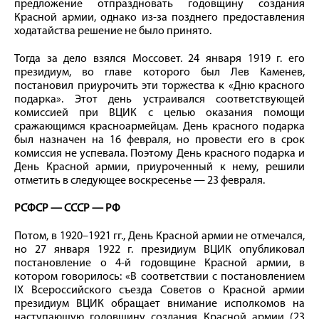
предложение отпраздновать годовщину создания
Красной армии, однако из-за позднего предоставления
ходатайства решение не было принято.
Тогда за дело взялся Моссовет. 24 января 1919 г. его
президиум, во главе которого был Лев Каменев,
постановил приурочить эти торжества к «Дню красного
подарка». Этот день устраивался соответствующей
комиссией при ВЦИК с целью оказания помощи
сражающимся красноармейцам. День красного подарка
был назначен на 16 февраля, но провести его в срок
комиссия не успевала. Поэтому День красного подарка и
День Красной армии, приуроченный к нему, решили
отметить в следующее воскресенье — 23 февраля.
РСФСР — СССР — РФ
Потом, в 1920–1921 гг., День Красной армии не отмечался,
но 27 января 1922 г. президиум ВЦИК опубликовал
постановление о 4-й годовщине Красной армии, в
котором говорилось: «В соответствии с постановлением
IX Всероссийского съезда Советов о Красной армии
президиум ВЦИК обращает внимание исполкомов на
наступающую годовщину создания Красной армии (23