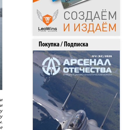
Покупка / Подписка
фи
и
у
му
ы.
ые