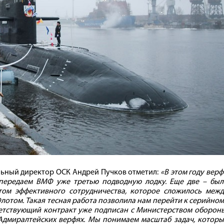
льный директор ОСК Андрей Пучков отметил:
«В этом году вер
 передаем ВМФ уже третью подводную лодку. Еще две – был
атом эффективного сотрудничества, которое сложилось межд
отом. Такая тесная работа позволила нам перейти к серийно
ветствующий контракт уже подписан с Министерством оборон
 Адмиралтейских верфях. Мы понимаем масштаб задач, котор