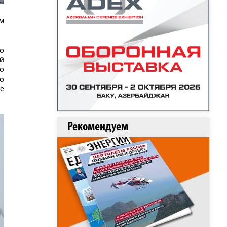
м
о
й
о
о
е
Рекомендуем