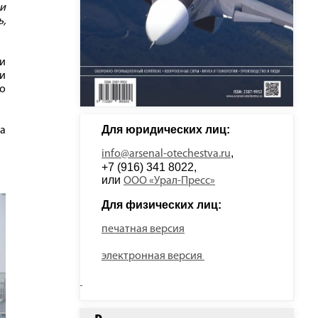
и
,
и
и
го
Для юридических лиц: 
на
, 
info@arsenal-otechestva.ru
+7 (916) 341 8022, 
или 
ООО «Урал-Пресс»
Для физических лиц: 
печатная версия
электронная версия