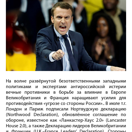
На волне развёрнутой безответственными западными
политиками и экспертами антироссийской истерии
вечные противники в борьбе за влияние в Европе
Великобритания и Франция наращивают усилия для
противодействия «угрозе со стороны России».. В июле т.г.
Лондон и Париж подписали Нортвудскую декларацию
(Northwood Declaration), обновлённое соглашение по
обороне, известное как «Ланкастер‑Хаус 2.0» (Lancaster
House 2.0), а также Декларацию лидеров Великобритании
и Франции (U.K.–France Leaders’ Declaration). Стороны