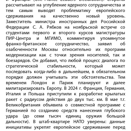
рассчитывают на углубление ядерного сотрудничества и
тем самым выводят проблематику европейского
сдерживания на качественно новый уровень.
Заместитель министра иностранных дел Российской
Федерации С. А. Рябков на ноябрьской встрече со
студентами первого и второго курсов магистратуры
ПИР‑Центра и МГИМО, комментируя упомянутое
франко‑британское сотрудничество, заявил об
озабоченности Москвы относительно их программ
модернизации как с точки зрения носителей, так и
боезарядов. Он добавил, что любой процесс диалога по
стратегической стабильности, который может
последовать когда‑либо в дальнейшем, в обязательном
порядке должен учитывать эти обстоятельства. Тем
временем Лондон и Париж планируют и далее
милитаризировать Европу. В 2024 г. Франция, Германия,
Италия и Польша приступили к разработке крылатых
ракет с радиусом действия до двух тыс. км. В мае т.г.
Великобритания объявила о совместной программе с
Германией по созданию средств нанесения глубокого
удара (до семи тысяч единиц оружия большой
дальности). В штаб‑квартире НАТО уверены: данные
инициативы укрепят европейское сдерживание перед