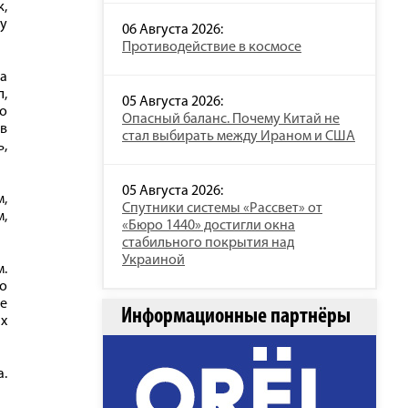
к,
гу
06 Августа 2026:
Противодействие в космосе
На
,
05 Августа 2026:
То
Опасный баланс. Почему Китай не
в
стал выбирать между Ираном и США
ь,
05 Августа 2026:
м,
Спутники системы «Рассвет» от
м,
«Бюро 1440» достигли окна
стабильного покрытия над
Украиной
м.
по
е
Информационные партнёры
ах
а.