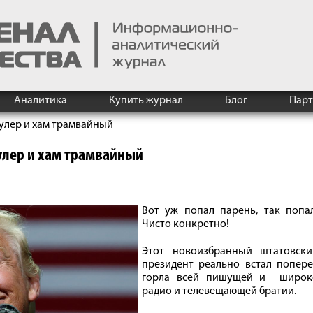
Аналитика
Купить журнал
Блог
Пар
улер и хам трамвайный
лер и хам трамвайный
Вот уж попал парень, так попал
Чисто конкретно!
Этот новоизбранный штатовски
президент реально встал попере
горла всей пишущей и широк
радио и телевещающей братии.