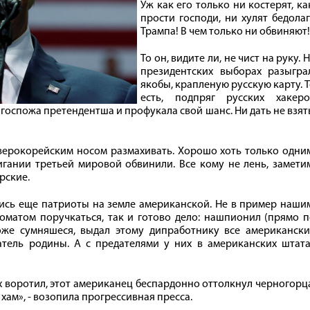
Уж как его только ни костерят, ка
прости господи, ни хулят бедола
Трампа! В чем только ни обвиняют!
То он, видите ли, не чист на руку. 
президентских выборах разыграл
якобы, крапленую русскую карту. 
есть, подпряг русских хакеро
, госпожа претендентша и профукала свой шанс. Ни дать не взят
верокорейским носом размахивать. Хорошо хоть только одни
игании третьей мировой обвинили. Все кому не лень, замети
рские.
лись еще патриоты на земле американской. Не в пример наши
оматом поручкаться, так и готово дело: нашпионил (прямо 
тоже сумняшеся, выдал этому дипработнику все американски
датель родины. А с предателями у них в американских штат
их воротил, этот американец беспардонно оттолкнул черногорц
 хам», - возопила прогрессивная пресса.