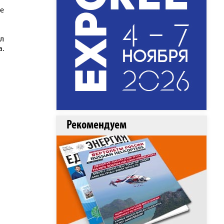
не
ил
а.
Рекомендуем