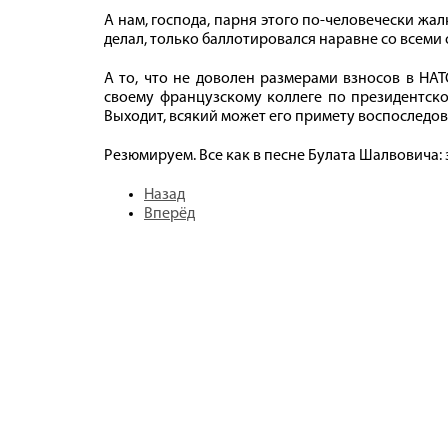
А нам, господа, парня этого по-человечески жал
делал, только баллотировался наравне со всеми 
А то, что не доволен размерами взносов в НАТ
своему французскому коллеге по президентском
Выходит, всякий может его примету воспоследов
Резюмируем. Все как в песне Булата Шалвовича: 
Назад
Вперёд