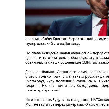
очернить бабку Клинтон. Через это, как выходит
шулер одесский это их Дональд.
То глава Белодома начал авианосцем перед се
однако и того хватило, чтобы бедолагу в разж
обвинили. Как наши родненькие СМИ, так и замо
Дальше - больше. Истинно говорим, не переве
Стоило только Трампу с главным русским дипл
Булгакову), «как последний сукин сын». Нич
секреты. Ну, или почти все. Выход дело, пре
разговор короткий!
Но и это не все. Будучи на съезде всех НАТОвск
Мол, не засти тут перед камерами. «Хам он и есть