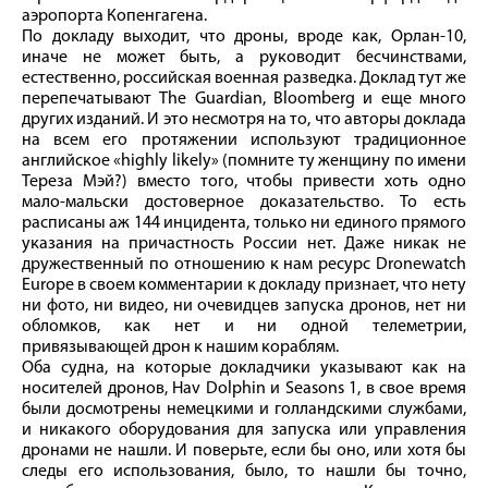
аэропорта Копенгагена.
По докладу выходит, что дроны, вроде как, Орлан-10,
иначе не может быть, а руководит бесчинствами,
естественно, российская военная разведка. Доклад тут же
перепечатывают The Guardian, Bloomberg и еще много
других изданий. И это несмотря на то, что авторы доклада
на всем его протяжении используют традиционное
английское «highly likely» (помните ту женщину по имени
Тереза Мэй?) вместо того, чтобы привести хоть одно
мало-мальски достоверное доказательство. То есть
расписаны аж 144 инцидента, только ни единого прямого
указания на причастность России нет. Даже никак не
дружественный по отношению к нам ресурс Dronewatch
Europe в своем комментарии к докладу признает, что нету
ни фото, ни видео, ни очевидцев запуска дронов, нет ни
обломков, как нет и ни одной телеметрии,
привязывающей дрон к нашим кораблям.
Оба судна, на которые докладчики указывают как на
носителей дронов, Hav Dolphin и Seasons 1, в свое время
были досмотрены немецкими и голландскими службами,
и никакого оборудования для запуска или управления
дронами не нашли. И поверьте, если бы оно, или хотя бы
следы его использования, было, то нашли бы точно,