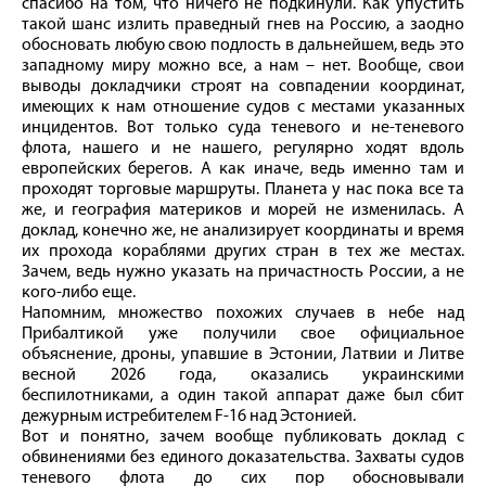
спасибо на том, что ничего не подкинули. Как упустить
такой шанс излить праведный гнев на Россию, а заодно
обосновать любую свою подлость в дальнейшем, ведь это
западному миру можно все, а нам – нет. Вообще, свои
выводы докладчики строят на совпадении координат,
имеющих к нам отношение судов с местами указанных
инцидентов. Вот только суда теневого и не-теневого
флота, нашего и не нашего, регулярно ходят вдоль
европейских берегов. А как иначе, ведь именно там и
проходят торговые маршруты. Планета у нас пока все та
же, и география материков и морей не изменилась. А
доклад, конечно же, не анализирует координаты и время
их прохода кораблями других стран в тех же местах.
Зачем, ведь нужно указать на причастность России, а не
кого-либо еще.
Напомним, множество похожих случаев в небе над
Прибалтикой уже получили свое официальное
объяснение, дроны, упавшие в Эстонии, Латвии и Литве
весной 2026 года, оказались украинскими
беспилотниками, а один такой аппарат даже был сбит
дежурным истребителем F-16 над Эстонией.
Вот и понятно, зачем вообще публиковать доклад с
обвинениями без единого доказательства. Захваты судов
теневого флота до сих пор обосновывали