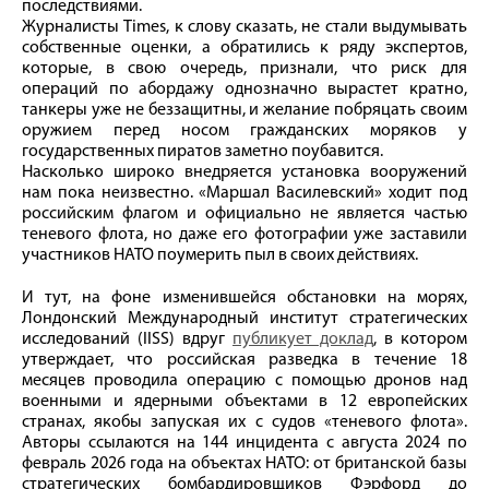
последствиями.
Журналисты Times, к слову сказать, не стали выдумывать
собственные оценки, а обратились к ряду экспертов,
которые, в свою очередь, признали, что риск для
операций по абордажу однозначно вырастет кратно,
танкеры уже не беззащитны, и желание побряцать своим
оружием перед носом гражданских моряков у
государственных пиратов заметно поубавится.
Насколько широко внедряется установка вооружений
нам пока неизвестно. «Маршал Василевский» ходит под
российским флагом и официально не является частью
теневого флота, но даже его фотографии уже заставили
участников НАТО поумерить пыл в своих действиях.
И тут, на фоне изменившейся обстановки на морях,
Лондонский Международный институт стратегических
исследований (IISS) вдруг
публикует доклад
, в котором
утверждает, что российская разведка в течение 18
месяцев проводила операцию с помощью дронов над
военными и ядерными объектами в 12 европейских
странах, якобы запуская их с судов «теневого флота».
Авторы ссылаются на 144 инцидента с августа 2024 по
февраль 2026 года на объектах НАТО: от британской базы
стратегических бомбардировщиков Фэрфорд до