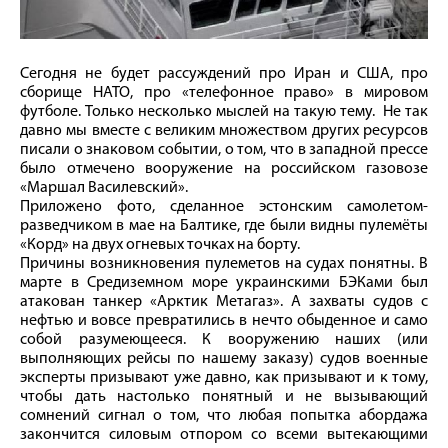
Сегодня не будет рассуждений про Иран и США, про
сборище НАТО, про «телефонное право» в мировом
футболе. Только несколько мыслей на такую тему. Не так
давно мы вместе с великим множеством других ресурсов
писали о знаковом событии, о том, что в западной прессе
было отмечено вооружение на российском газовозе
«Маршал Василевский».
Приложено фото, сделанное эстонским самолетом-
разведчиком в мае на Балтике, где были видны пулемёты
«Корд» на двух огневых точках на борту.
Причины возникновения пулеметов на судах понятны. В
марте в Средиземном море украинскими БЭКами был
атакован танкер «Арктик Метагаз». А захваты судов с
нефтью и вовсе превратились в нечто обыденное и само
собой разумеющееся. К вооружению наших (или
выполняющих рейсы по нашему заказу) судов военные
эксперты призывают уже давно, как призывают и к тому,
чтобы дать настолько понятный и не вызывающий
сомнений сигнал о том, что любая попытка абордажа
закончится силовым отпором со всеми вытекающими