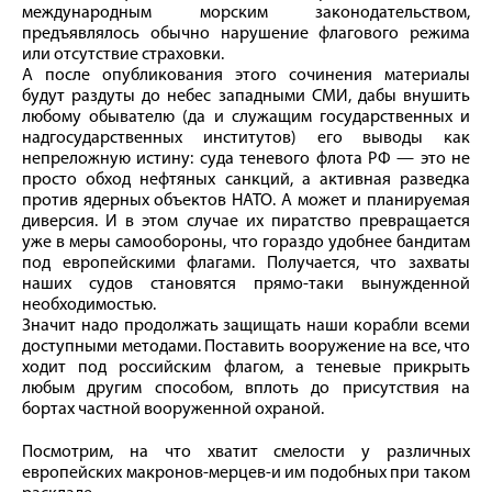
международным морским законодательством,
предъявлялось обычно нарушение флагового режима
или отсутствие страховки.
А после опубликования этого сочинения материалы
будут раздуты до небес западными СМИ, дабы внушить
любому обывателю (да и служащим государственных и
надгосударственных институтов) его выводы как
непреложную истину: суда теневого флота РФ — это не
просто обход нефтяных санкций, а активная разведка
против ядерных объектов НАТО. А может и планируемая
диверсия. И в этом случае их пиратство превращается
уже в меры самообороны, что гораздо удобнее бандитам
под европейскими флагами. Получается, что захваты
наших судов становятся прямо-таки вынужденной
необходимостью.
Значит надо продолжать защищать наши корабли всеми
доступными методами. Поставить вооружение на все, что
ходит под российским флагом, а теневые прикрыть
любым другим способом, вплоть до присутствия на
бортах частной вооруженной охраной.
Посмотрим, на что хватит смелости у различных
европейских макронов-мерцев-и им подобных при таком