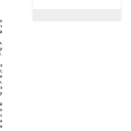
о
т
й
и.
у
О.
х
е,
же
.
ях
му
й
о
с
а
я