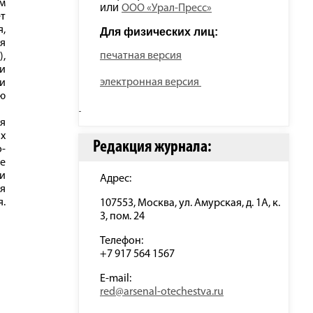
м
или 
ООО «Урал-Пресс»
т
я,
Для физических лиц: 
я
печатная версия
,
и
электронная версия
ри
ю
я
х
Редакция журнала:
о-
ве
и
Адрес:
я
я.
107553, Москва, ул. Амурская, д. 1А, к.
3, пом. 24
Телефон:
+7 917 564 1567
E-mail:
red@arsenal-otechestva.ru