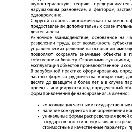
шумпетерианскую теорию предприниматель
нарушающим равновесие, и фактором, застав
одновременно.
С другой стороны, экономическая значимость 
предоставлении дополнительных сравнительны
деятельности.
Рыночное взаимодействие, основанное на ча
разделении труда, дает возможность субъекта
управленческих решений на основании имеющ
позволяют сохранять значимые объекты в го
собственника бизнесу. Основными функциями, 
эксплуатация объектов производственной и со
В зарубежной практике сформировались опред
частных форм сотрудничества: конкретные, до
десяти до двадцати и более лет, а в случае па
проекты инициируются под определенный объ
форм привлечения финансирования, а именно:
консолидация частных и государственных 
наличие конкурентов при определении ком
уникальные формы распределения долей о
государственного института является реа
стоимостные и качественные параметры п