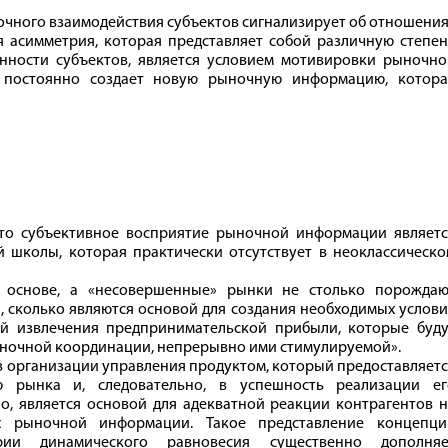
чного взаимодействия субъектов сигнализирует об отношени
 асимметрия, которая представляет собой различную степен
нности субъектов, является условием мотивировки рыночно
т постоянно создает новую рыночную информацию, котора
что субъективное восприятие рыночной информации являетс
 школы, которая практически отсутствует в неоклассическо
й основе, а «несовершенные» рынки не столько порождаю
), сколько являются основой для создания необходимых услов
й извлечения предпринимательской прибыли, которые буду
ночной координации, непрерывно ими стимулируемой».
в организации управления продуктом, который предоставляет
 рынка и, следовательно, в успешность реализации ег
о, является основой для адекватной реакции контрагентов 
 рыночной информации. Такое представление концепци
рии динамического равновесия существенно дополняе