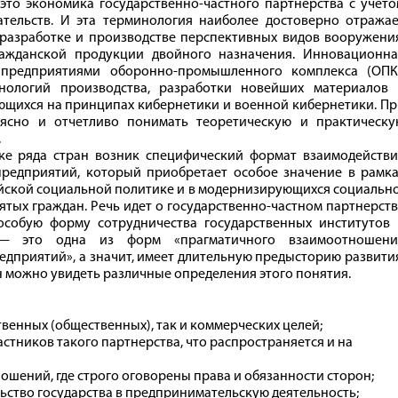
то экономика государственно-частного партнерства с учето
тельств. И эта терминология наиболее достоверно отражае
 разработке и производстве перспективных видов вооружени
ражданской продукции двойного назначения. Инновационна
 предприятиями оборонно-промышленного комплекса (ОПК)
хнологий производства, разработки новейших материалов 
ющихся на принципах кибернетики и военной кибернетики. П
ясно и отчетливо понимать теоретическую и практическу
.
ике ряда стран возник специфический формат взаимодействи
предприятий, который приобретает особое значение в рамка
ийской социальной политике и в модернизирующихся социальн
ятых граждан. Речь идет о государственно-частном партнерст
особую форму сотрудничества государственных институтов 
 — это одна из форм «прагматичного взаимоотношени
едприятий», а значит, имеет длительную предысторию развити
н можно увидеть различные определения этого понятия.
венных (общественных), так и коммерческих целей;
стников такого партнерства, что распространяется и на
ошений, где строго оговорены права и обязанности сторон;
ство государства в предпринимательскую деятельность;