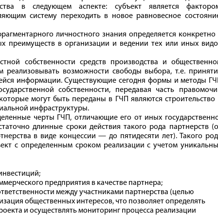
ства в следующем аспекте: субъект является фактором
ляющим систему переходить в новое равновесное состояние
фрагментарного личностного знания определяется конкретно
х преимуществ в организации и ведении тех или иных видо
стной собственности средств производства и общественно
м реализовывать возможности свободы выбора, т. е. принят
ейся информации. Существующие сегодня формы и методы ГЧ
сударственной собственности, передавая часть правомочи
которые могут быть переданы в ГЧП являются строительство
циальной инфраструктуры.
еленные черты ГЧП, отличающие его от иных государственно
статочно длинные сроки действия такого рода партнерств (
ртнерства в виде концессии — до пятидесяти лет). Такого ро
ект с определенным сроком реализации с учетом уникальны
инвестиций;
мерческого предприятия в качестве партнера;
тветственности между участниками партнерства (целью
лизация общественных интересов, что позволяет определять
роекта и осуществлять мониторинг процесса реализации