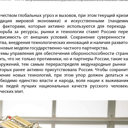
чеством глобальных угроз и вызовов, при этом текущий криз
радация мировой экономики) и искусственными (пандемии
) факторами, которые активно используются для перехода 
орьба за ресурсы, рынки и технологии ставят Россию пере
ависимость от внешних условий. Сохранение суверенности 
тва, внедрения технологических инноваций и наличия развит
новые модели государственно-частного партнерства.
темы управления для обеспечения обороноспособности стран
ь, что не только противники, но и партнеры России, такие к
оружений, тем самым перераспределя медународные рынки 
орых ранее активно присутствовала Россия. Чтобы сохранит
рение новых технологий, при этом упор должен делаться н
обходимо единство власти и народа, воля нации к выживани
их людей лучших национальных качеств русского человека
ческих элит.