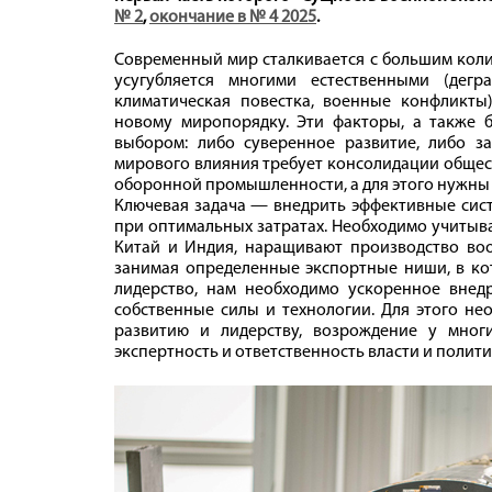
№ 2
,
окончание в № 4 2025
.
Современный мир сталкивается с большим коли
усугубляется многими естественными (дег
климатическая повестка, военные конфликты
новому миропорядку. Эти факторы, а также б
выбором: либо суверенное развитие, либо з
мирового влияния требует консолидации общес
оборонной промышленности, а для этого нужны 
Ключевая задача — внедрить эффективные сис
при оптимальных затратах. Необходимо учитыват
Китай и Индия, наращивают производство во
занимая определенные экспортные ниши, в кот
лидерство, нам необходимо ускоренное внед
собственные силы и технологии. Для этого не
развитию и лидерству, возрождение у мног
экспертность и ответственность власти и полити