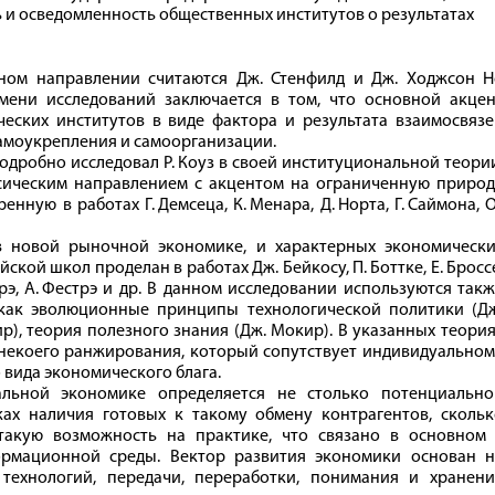
 и осведомленность общественных институтов о результатах
ном направлении считаются Дж. Стенфилд и Дж. Ходжсон Н
мени исследований заключается в том, что основной акцен
еских институтов в виде фактора и результата взаимосвязе
амоукрепления и самоорганизации.
дробно исследовал Р. Коуз в своей институциональной теори
ссическим направлением с акцентом на ограниченную природ
ную в работах Г. Демсеца, К. Менара, Д. Норта, Г. Саймона, 
в новой рыночной экономике, и характерных экономически
ой школ проделан в работах Дж. Бейкосу, П. Боттке, Е. Бросс
 Торрэ, А. Фестрэ и др. В данном исследовании используются так
 как эволюционные принципы технологической политики (Дж
), теория полезного знания (Дж. Мокир). В указанных теори
 некоего ранжирования, который сопутствует индивидуально
вида экономического блага.
альной экономике определяется не столько потенциально
ах наличия готовых к такому обмену контрагентов, скольк
такую возможность на практике, что связано в основном 
ормационной среды. Вектор развития экономики основан н
технологий, передачи, переработки, понимания и хранени