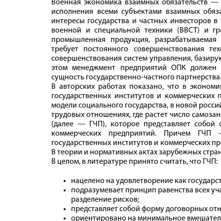
Военная экономика взаимных обязательств — э
исполнения всеми субъектами взаимных обяза
интересы государства и частных инвесторов в
военной и специальной техники (ВВСТ) и г
промышленная продукция, разрабатываемая
требует постоянного совершенствования те
совершенствования систем управления, базиру
этом менеджмент предприятий ОПК должен 
сущность государственно-частного партнерства
В авторских работах показано, что в эконом
государственных институтов и коммерческих 
модели социального государства, в новой росс
трудовых отношениях, где растет число самозан
(далее — ГЧП), которое представляет собой 
коммерческих предприятий. Причем ГЧП
государственных институтов и коммерческих пр
В теории и нормативных актах зарубежных стра
В целом, в литературе принято считать, что ГЧП:
нацелено на удовлетворение как государст
подразумевает принцип равенства всех уча
разделение рисков;
представляет собой форму договорных отн
ориентировано на минимальное вмешатель