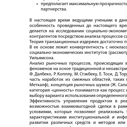
предполагает максимальную прозрачность
партнерства.
В настоящее время ведущими учеными в дан
особенность проведенных до настоящего вре
делается на исследовании социально-экономич
контрагентов посредством анализа процессов с
Теория транзакционных издержек достаточно по
В ее основе лежит конвергентность с неокла
социально-экономических институтов (рассмотрен
Уильямсона.
Анализ рыночных процессов, происходящих 
феноменов на осное традиционной и неоавстрийск
Ф. Далбеко, Р. Копплу, М. Стэк­беку, Е. Тоси, Д.
часть наработок из смежных областей, таких
Меткалф), концепция рыночных шумов (Ж. Сапир
категория «ценность» понимается как процесс
выбору варианта использования определенного 
Эффективность управления продуктом в ре
возможностью взаимовыгодной сделки в рамк
условиями, которые позволяют реализовать 
характеристиками институциональной и инф
развитии различных средств и методов или 