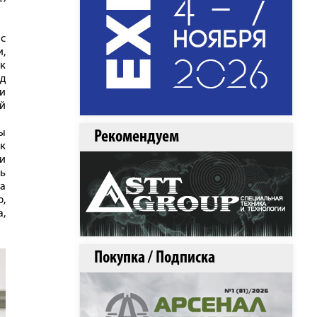
ис
,
к
д
и
ой
ы
Рекомендуем
ак
и
ь
а
ю,
,
Покупка / Подписка