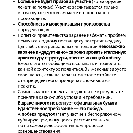
Больше не будет призов за участие
(когда оружие
лежит на полках). Участие засчитывается только
в том случае, если вы можете его постоянно
производить.
Способность к модернизации производства
—
определяющая.
Попытки правительства заранее избежать проблем,
привязка к одному поставщику потерпят неудачу.
Для любых нетривиальных инноваций
невозможно
заранее и «дедуктивно» спроектировать эталонную
архитектуру структуры, обеспечивающей победу.
Вместо этого необходимо вкалывать и позволить
данной архитектуре появиться. Вы максимизируете
свои шансы, если на начальном этапе отойдете
от «прецедентного принципа» сложившихся
практик.
Самые важные проекты создаются не в результате
принятия каких–либо условий и требований.
В драке никого не волнует официальная бумага.
Единственное требование — это победа.
А победа предполагает участие в беспорядочном,
дублирующем, кажущемся расточительным,
но на самом деле эффективном процессе
совершенствования.