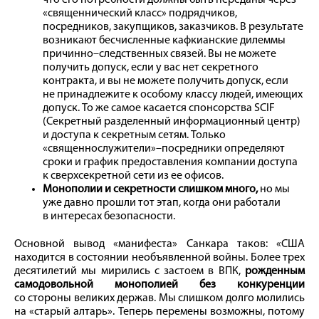
что его потребности должны быть переданы через
«священнический класс» подрядчиков,
посредников, закупщиков, заказчиков. В результате
возникают бесчисленные кафкианские дилеммы
причинно–следственных связей. Вы не можете
получить допуск, если у вас нет секретного
контракта, и вы не можете получить допуск, если
не принадлежите к особому классу людей, имеющих
допуск. То же самое касается спонсорства SCIF
(Секретный разделенный информационный центр)
и доступа к секретным сетям. Только
«священнослужители»–посредники определяют
сроки и график предоставления компании доступа
к сверхсекретной сети из ее офисов.
Монополии и секретности слишком много,
но мы
уже давно прошли тот этап, когда они работали
в интересах безопасности.
Основной вывод «манифеста» Санкара таков: «США
находится в состоянии необъявленной вой­ны. Более трех
десятилетий мы мирились с застоем в ВПК,
рожденным
самодовольной монополией без конкуренции
со стороны великих держав. Мы слишком долго молились
на «старый алтарь». Теперь перемены возможны, потому