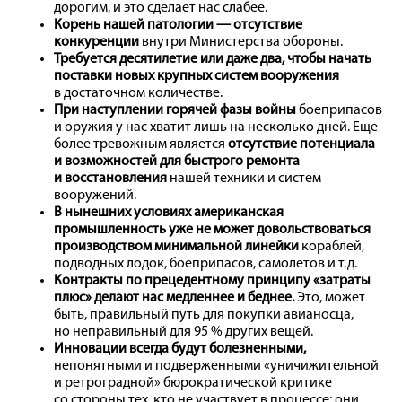
дорогим, и это сделает нас слабее.
Корень нашей патологии — отсутствие
конкуренции
внутри Министерства обороны.
Требуется десятилетие или даже два, чтобы начать
поставки новых крупных систем вооружения
в достаточном количестве.
При наступлении горячей фазы вой­ны
боеприпасов
и оружия у нас хватит лишь на несколько дней. Еще
более тревожным является
отсутствие потенциала
и возможностей для быстрого ремонта
и восстановления
нашей техники и систем
вооружений.
В нынешних условиях американская
промышленность уже не может довольствоваться
производством минимальной линейки
кораблей,
подводных лодок, боеприпасов, самолетов и т. д.
Контракты по прецедентному принципу «затраты
плюс» делают нас медленнее и беднее.
Это, может
быть, правильный путь для покупки авианосца,
но неправильный для 95 % других вещей.
Инновации всегда будут болезненными,
непонятными и подверженными «уничижительной
и ретроградной» бюрократической критике
со стороны тех, кто не участвует в процессе: они