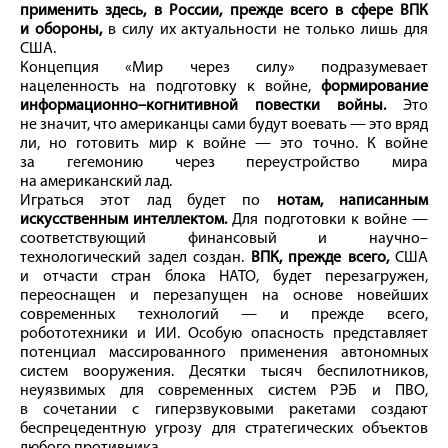
применить здесь, в России, прежде всего в сфере ВПК
и обороны,
в силу их актуальности не только лишь для
США.
Концепция «Мир через силу» подразумевает
нацеленность на подготовку к вой­не,
формирование
информационно–когнитивной повестки вой­ны.
Это
не значит, что американцы сами будут воевать — это вряд
ли, но готовить мир к вой­не — это точно. К вой­не
за гегемонию через переустройство мира
на американский лад.
Играться этот лад будет по
нотам, написанным
искусственным интеллектом.
Для подготовки к вой­не —
соответствующий финансовый и научно–
технологический задел создан.
ВПК, прежде всего,
США
и отчасти стран блока НАТО, будет перезагружен,
переоснащен и перезапущен на основе новейших
современных технологий — и прежде всего,
робототехники и ИИ. Особую опасность представляет
потенциал массированного применения автономных
систем вооружения. Десятки тысяч беспилотников,
неуязвимых для современных систем РЭБ и ПВО,
в сочетании с гиперзвуковыми ракетами создают
беспрецедентную угрозу для стратегических объектов