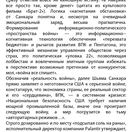
Сразу отметим вовсе не киношную истину: «в Америке
все просто так, кроме денег» (цитата из культового
фильма «Брат‑2»). Логика «нагнетания обстановки»
от Санкара понятна и, несмотря на очевидный
эмоциональный заряд, весьма прагматична.
Формирование информационно-­политического
«пространства вой­ны» — это информационно-­
когнитивная технология обеспечения «перехвата
бюджетов» и рычагов развития ВПК и Пентагона, это
эффективный механизм управления обществом через
страх, это политическая «уловка 22», позволяющая
лоббистам и вовлеченным элитным группам избежать
в перспективе возможные претензии от конкурентов:
мол, «вой­на все спишет».
Обозначив «реальность вой­ны», далее Шьяма Санкара
прямо заявляет о неготовности США к серьезной вой­не,
констатируя, что экономика страны, ее реальный сектор
и его «сердцевина», ВПК, — в системном кризисе:
«Национальная безопасность США требует наличия
мощной промышленной базы, иначе она проиграет
следующую вой­ну, а мир погрузится во тьму
«авторитарных режимов…».
Строго дозированно и по месту «подсыпая соль на раны»,
исполнительный директор компании Palantir утверждает,