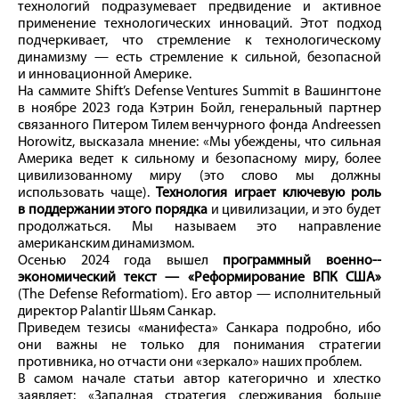
технологий подразумевает предвидение и активное
применение технологических инноваций. Этот подход
подчеркивает, что стремление к технологическому
динамизму — есть стремление к сильной, безопасной
и инновационной Америке.
На саммите Shift’s Defense Ventures Summit в Вашингтоне
в ноябре 2023 года Кэтрин Бойл, генеральный партнер
связанного Питером Тилем венчурного фонда Andreessen
Horowitz, высказала мнение: «Мы убеждены, что сильная
Америка ведет к сильному и безопасному миру, более
цивилизованному миру (это слово мы должны
использовать чаще).
Технология играет ключевую роль
в поддержании этого порядка
и цивилизации, и это будет
продолжаться. Мы называем это направление
американским динамизмом.
Осенью 2024 года вышел
программный военно-­
экономический текст — «Реформирование ВПК США»
(The Defense Reformatiom). Его автор — исполнительный
директор Palantir Шьям Санкар.
Приведем тезисы «манифеста» Санкара подробно, ибо
они важны не только для понимания стратегии
противника, но отчасти они «зеркало» наших проблем.
В самом начале статьи автор категорично и хлестко
заявляет: «Западная стратегия сдерживания больше