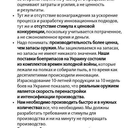
оценивают затраты и усилия, а не ценность
и результаты.
Тут же и отсутствие вознаграждения за ускорение
процесса и разработку инновационных подходов,
тут же и
отсутствие стимула к ценовой
конкуренции,
поскольку учитывается потраченное,
а не сэкономленное время и деньги.
Надо понимать:
производительность более ценна,
чем запасы оружия.
Мы зацикливаемся на запасах,
но запасы не имеют никакого значения.
Наши
поставки боеприпасов на Украину состояли
из комплектов времен холодной вой­ны,
которые
лежали на полках и собирали пыль, в то время как
десятилетиями происходили инновации.
Израсходование 10‑летней продукции за 10 недель
боев на Украине показало, что
реальным оружием
является скорость перенастройки
и интенсификации производства.
Нам необходимо производить быстро и в нужных
количествах
все, что необходимо. Мы должны
разработать требования и стимулы для
производства и ни на минуту не прекращать
производство.