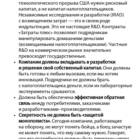
технологического прорыва США нужен рисковый
капитал, а не капитал налогоплательщиков.
Независимые исследования и разработки (IRAD)
с возмещением затрат — это в своем роде
индульгенция. Это не настоящие R&D. Контракты
«Затраты плюс» позволяют подрядчикам
манипулировать домашними деньгами
(возмещаемыми налогоплательщиками). Частные
R&D на коммерческом рынке значительно
превосходят государственные.
Компании должны вкладывать в разработки
и решения свой собственный капитал.
Они должны
быть готовы к любым вызовам, если мы хотим
инноваций. Подрядчики не должны брать
с налогоплательщика деньги, если их лабораторные
эксперименты срываются.
Должна быть обеспечена
эффективная обратная
связь
между потребителями, заказчиками
и разработчиками–производителями.
Секретность не должна быть «защитой
монополиста».
Сегодня компании, работающие
на оборону, не могут понять бойца, а боец зачастую
не может понять, что ему самому нужно. Говорят,