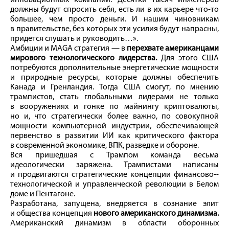
инновационных компаний. Десятки тысяч инженеров
должны будут спросить себя, есть ли в их карьере что‑то
большее, чем просто деньги. И нашим чиновникам
в правительстве, без которых эти усилия будут напрасны,
придется слушать и руководить…».
Амбиции и MAGA стратегия — в
перехвате американцами
мирового технологического лидерства.
Для этого США
потребуются дополнительные энергетические мощности
и природные ресурсы, которые должны обеспечить
Канада и Гренландия. Тогда США смогут, по мнению
трампистов, стать глобальными лидерами не только
в вооружениях и гонке по майнингу криптовалюты,
но и, что стратегически более важно, по совокупной
мощности компьютерной индустрии, обеспечивающей
первенство в развитии ИИ как критического фактора
в современной экономике, ВПК, разведке и обороне.
Вся пришедшая с Трампом команда весьма
идеологически заряжена. Трампистами написаны
и продвигаются стратегические концепции финансово-­
технологической и управленческой революции в Белом
доме и Пентагоне.
Разработана, запущена, внедряется в сознание элит
и общества концепция
нового американского динамизма.
Американский динамизм в области оборонных