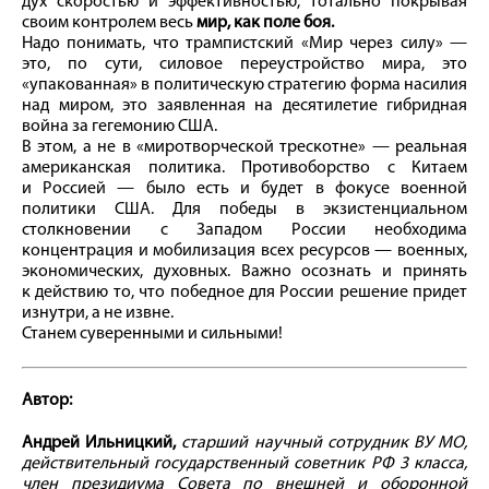
дух скоростью и эффективностью, тотально покрывая
своим контролем весь
мир, как поле боя.
Надо понимать, что трампистский «Мир через силу» —
это, по сути, силовое переустройство мира, это
«упакованная» в политическую стратегию форма насилия
над миром, это заявленная на десятилетие гибридная
вой­на за гегемонию США.
В этом, а не в «миротворческой трескотне» — реальная
американская политика. Противоборство с Китаем
и Россией — было есть и будет в фокусе военной
политики США. Для победы в экзистенциальном
столкновении с Западом России необходима
концентрация и мобилизация всех ресурсов — военных,
экономических, духовных. Важно осознать и принять
к действию то, что победное для России решение придет
изнутри, а не извне.
Станем суверенными и сильными!
Автор:
Андрей Ильницкий,
старший научный сотрудник ВУ МО,
действительный государственный советник РФ 3 класса,
член президиума Совета по внешней и оборонной