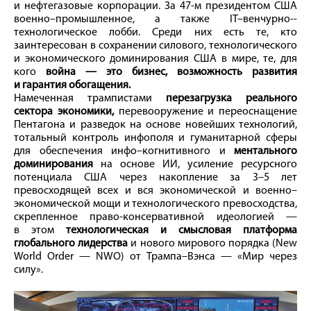
и нефтегазовые корпорации. За 47‑м президентом США
военно–промышленное, а также IT–венчурно-­
технологическое лобби. Среди них есть те, кто
заинтересован в сохранении силового, технологического
и экономического доминирования США в мире, те, для
кого
вой­на — это бизнес, возможность развития
и гарантия обогащения.
Намеченная трампистами
перезагрузка реального
сектора экономики,
перевооружение и переоснащение
Пентагона и разведок на основе новейших технологий,
тотальный контроль инфополя и гуманитарной сферы
для обеспечения инфо–когнитивного и
ментального
доминирования
на основе ИИ, усиление ресурсного
потенциала США через накопление за 3–5 лет
превосходящей всех и вся экономической и военно–
экономической мощи и технологического превосходства,
скрепленное право-­консервативной идеологией —
в этом
технологическая и смысловая платформа
глобального лидерства
и нового мирового порядка (New
World Order — NWO) от Трампа–Вэнса — «Мир через
силу».