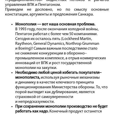
«традиционалистов» бюджетных потоков и рычагов
управления ВПК и Пентагоном.
Приведем не дословно, но по смыслу основные
констатации, аргументы и предложения Санкара.
Монополия — вот наша основная проблема.
В 1993 году, после окончания холодной вой­ны,
Пентагон работал с более чем 50 компаниями.
Сегодня их осталось пять (Lockheed Martin,
Raytheon, General Dynamics, Northrop Grumman
и Boeing)! Самым важным последствием стало
не снижение конкуренции в оборонно–
промышленном комплексе, а отрыв коммерческих
инноваций от ВПК и рост государственной
монополии на закупки.
Необходимо любой ценой избегать покупателя–
монополиста,
используя рыночные механизмы
и динамику в качестве ключевого принципа
функционирования Министерства обороны. То, что
порой выглядит как дублирование, является
страховкой от самоуверенности
и непредсказуемости.
При сохранении монополии производство не будет
работать как надо.
Конечный продукт останется