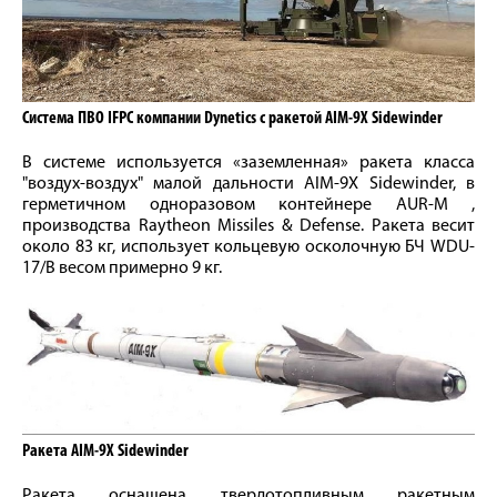
Система ПВО IFPC компании Dynetics с ракетой AIM-9X Sidewinder
В системе используется «заземленная» ракета класса
"воздух-воздух" малой дальности AIM-9X Sidewinder, в
герметичном одноразовом контейнере AUR-M ,
производства Raytheon Missiles & Defense. Ракета весит
около 83 кг, использует кольцевую осколочную БЧ WDU-
17/B весом примерно 9 кг.
Ракета AIM-9X Sidewinder
Ракета оснащена твердотопливным ракетным