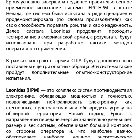
Epirus успешно завершила недавнее правительственное
приемочное испытание системы IFPC-HPM в штате
Невада, где система была испытана в ряде сценариев и
продемонстрировала (по словам производителя) как
свою способность поражать рои, так и свою надежность.
Далее система Leonidas продолжит проходить
тестирование в американской армии, а результаты будут
использованы при разработке тактики, методов
оперативного применения.
В рамках контракта армии США будут дополнительно
поставлены еще три опытных образца. Эти системы также
пройдут дополнительные опытно-конструкторские
испытания.
Leonidas (HPM)
— это комплекс систем противодействия
электронике, обладающая мощностью и точностью,
позволяющими нейтрализовать электронику как
стесненных, пространствах или обезвредить угрозу на
обширной территории. Новый подход Epirus к
направленной передаче энергии значительно уменьшает
размер и вес системы, обеспечивает больший контроль
со стороны оператора и, что наиболее важно,
обеспечивает наиболее мощное энергетическое