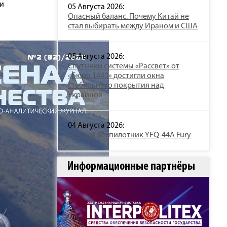
и
05 Августа 2026:
Опасный баланс. Почему Китай не
стал выбирать между Ираном и США
05 Августа 2026:
Спутники системы «Рассвет» от
«Бюро 1440» достигли окна
стабильного покрытия над
Украиной
04 Августа 2026:
Первый беспилотник YFQ-44A Fury
Информационные партнёры