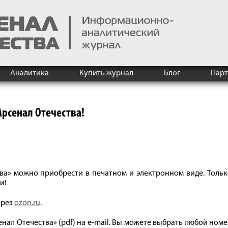
Аналитика
Купить журнал
Блог
Пар
Арсенал Отечества!
ва» можно приобрести в печатном и электронном виде. Толь
ьи!
ерез
ozon.ru
.
нал Отечества» (pdf) на e-mail. Вы можете выбрать любой ном