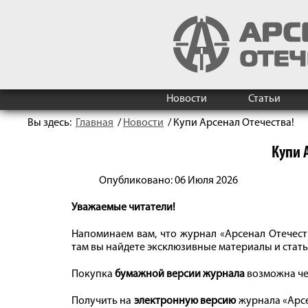
Новости
Статьи
Вы здесь:
Главная
/
Новости
/
Купи Арсенал Отечества!
Купи 
Опубликовано: 06 Июля 2026
Уважаемые читатели!
Напоминаем вам, что журнал «Арсенал Отечест
там вы найдете эксклюзивные материалы и стат
Покупка
бумажной версии журнала
возможна ч
Получить на
электронную версию
журнала «Арсе