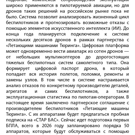
подобные комплексы сопровождения эксплуатации
широко применяются в пилотируемой авиации, но для
дронов таких решений на российском рынке пока не
было. Система позволит анализировать жизненный цикл
беспилотников и прогнозировать возможные отказы с
помощью элементов искусственного интеллекта (ИИ). До
конца года планируется подключение к системе
нескольких десятков дронов в рамках партнерства с
«Летающими машинами Тюринга». Цифровая платформа
может одновременно вести авиапарк из сотен дронов —
от небольших мультикоптеров до дорогостоящих
тяжелых беспилотных систем самолетного типа. Она
формирует цифровой паспорт дрона, в который
попадает вся история полетов, поломки, ремонты и
замены узлов. В том числе в системе настраивается
анализ отказов по конкретному производителю деталей,
агрегатов и самих беспилотников, а также
эксплуатационная статистика по пилотам-операторам. В
настоящее время заключено партнерское соглашение с
производителем беспилотников «Летающие машины
Тюринга». С их аппаратами будет предлагаться пробная
подписка на «СТАР БАС». Сейчас идет подготовка первых
БПЛА, всего в 2026 году запланировано порядка 50
аппаратов, которые будут обслуживаться с помощью