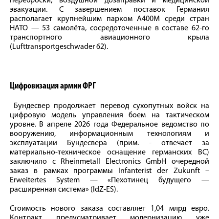
переброски, воздушной дозаправки и медицинской
эвакуации. С завершением поставок Германия
располагает крупнейшим парком A400M среди стран
НАТО — 53 самолёта, сосредоточенные в составе 62-го
транспортного авиационного крыла
(Lufttransportgeschwader 62).
Цифровизация армии ФРГ
Бундесвер продолжает перевод сухопутных войск на
цифровую модель управления боем на тактическом
уровне. В апреле 2026 года Федеральное ведомство по
вооружению, информационным технологиям и
эксплуатации Бундесвера (прим. - отвечает за
материально-техническое оснащение германских ВС)
заключило с Rheinmetall Electronics GmbH очередной
заказ в рамках программы Infanterist der Zukunft –
Erweitertes System — «Пехотинец будущего —
расширенная система» (IdZ-ES).
Стоимость нового заказа составляет 1,04 млрд евро.
Контракт предусматривает модернизацию уже