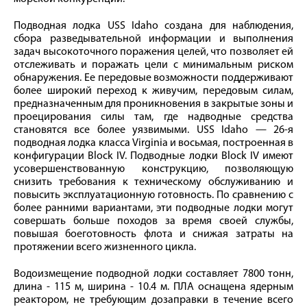
Подводная лодка USS Idaho создана для наблюдения,
сбора разведывательной информации и выполнения
задач высокоточного поражения целей, что позволяет ей
отслеживать и поражать цели с минимальным риском
обнаружения. Ее передовые возможности поддерживают
более широкий переход к живучим, передовым силам,
предназначенным для проникновения в закрытые зоны и
проецирования силы там, где надводные средства
становятся все более уязвимыми. USS Idaho — 26-я
подводная лодка класса Virginia и восьмая, построенная в
конфигурации Block IV. Подводные лодки Block IV имеют
усовершенствованную конструкцию, позволяющую
снизить требования к техническому обслуживанию и
повысить эксплуатационную готовность. По сравнению с
более ранними вариантами, эти подводные лодки могут
совершать больше походов за время своей службы,
повышая боеготовность флота и снижая затраты на
протяжении всего жизненного цикла.
Водоизмещение подводной лодки составляет 7800 тонн,
длина - 115 м, ширина - 10.4 м. ПЛА оснащена ядерным
реактором, не требующим дозаправки в течение всего