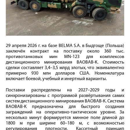
29 апреля 2026 г. на базе BELMA S.A. в Быдгоще (Польша)
заключён контракт на поставку около 360 тыс.
противотанковых мин MN-123 для комплексов
дистанционного минирования BAOBAB-K. Стоимость
сделки составляет 3,4–3,5 млрд злотых, что эквивалентно
примерно 930 млн долларов США. Номенклатура
включает боевой, учебный и инертный варианты.
Поставки распределены на 2027–2029 годы и
синхронизированы с программой развёртывания самих
систем дистанционного минирования BAOBAB-К. Система
BAOBAB-K предназначена для быстрого создания
заграждений на оперативно-тактическом уровне. За
несколько минут формируется минное поле длиной до
1800 м при ширине 60–180 м, с возможностью
регулирования плотности. Кассетный принцип