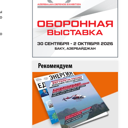
ны
то
то
Рекомендуем