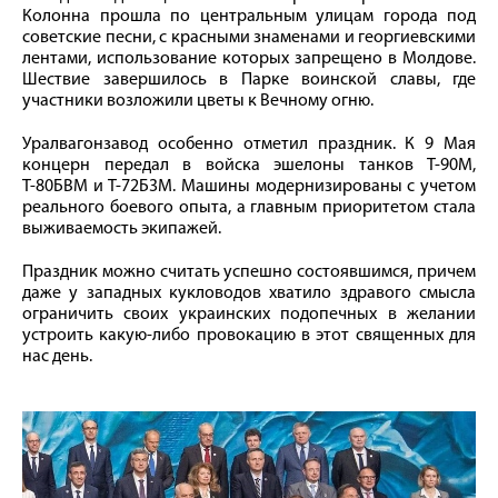
Колонна прошла по центральным улицам города под
советские песни, с красными знаменами и георгиевскими
лентами, использование которых запрещено в Молдове.
Шествие завершилось в Парке воинской славы, где
участники возложили цветы к Вечному огню.
Уралвагонзавод особенно отметил праздник. К 9 Мая
концерн передал в войска эшелоны танков Т-90М,
Т-80БВМ и Т-72Б3М. Машины модернизированы с учетом
реального боевого опыта, а главным приоритетом стала
выживаемость экипажей.
Праздник можно считать успешно состоявшимся, причем
даже у западных кукловодов хватило здравого смысла
ограничить своих украинских подопечных в желании
устроить какую-либо провокацию в этот священных для
нас день.