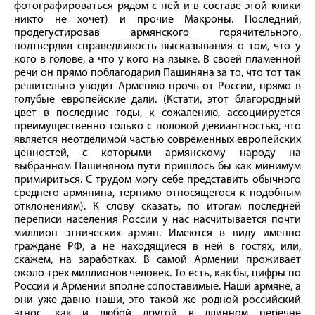
фотографироваться рядом с ней и в составе этой клики
никто не хочет) и прочие Макроны. Последний,
продегустировав армянского горячительного,
подтвердил справедливость высказывания о том, что у
кого в голове, а что у кого на языке. В своей пламенной
речи он прямо поблагодарил Пашиняна за то, что тот так
решительно уводит Армению прочь от России, прямо в
голубые европейские дали. (Кстати, этот благородный
цвет в последние годы, к сожалению, ассоциируется
преимущественно только с половой девиантностью, что
является неотделимой частью современных европейских
ценностей, с которыми армянскому народу на
выбранном Пашиняном пути пришлось бы как минимум
примириться. С трудом могу себе представить обычного
среднего армянина, терпимо относящегося к подобным
отклонениям). К слову сказать, по итогам последней
переписи населения России у нас насчитывается почти
миллион этнических армян. Имеются в виду именно
граждане РФ, а не находящиеся в ней в гостях, или,
скажем, на заработках. В самой Армении проживает
около трех миллионов человек. То есть, как бы, цифры по
России и Армении вполне сопоставимые. Наши армяне, а
они уже давно наши, это такой же родной российский
этнос, как и любой другой в длинном перечне