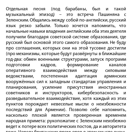
Отдельная песня (под барабаны, был и такой
музыкальный эпизод) – это встреча Пашиняна с
Зеленским. Общались между собой по-английски, русский
язык резко забыли. Только хочется напомнить, что
начальные навыки владения английским оба этих деятеля
получили благодаря советской системе образования, где
русский был основой этого самого образования. Не буду
про соглашения, которых они на этой тусовке достигли
(про механизмы, которые будут развёрнуты в ближайшие
год-два: обмен военными структурами, запуск программ
подготовки кадров, формирование каналов
оперативного взаимодействия между силовыми
ведомствами, постепенная адаптация армянских
вооружённых сил к западным стандартам управления и
планирования, усиление присутствия иностранных
советников и инструкторов, кибербезопасность и
разведывательное взаимодействие, хотя каждый из этих
пунктов порождает невеселые мысли о неизбежности
последствий для Армении). Позволю себе напомнить,
насколько плохой является проверенная временем
народная примета: рукопожатие с Зеленским неизбежно
ведет к потере всех политических постов, да и авторитета