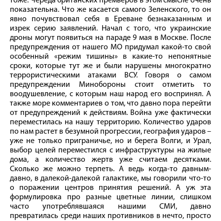
тоже. Череда британских премьеров в этом смысле очень
показательна. Что же касается самого Зеленского, то он
явно почувствовал себя в Ереване безнаказанным и
изрек серию заявлений. Начал с того, что украинские
дроны могут появиться на параде 9 мая в Москве. После
предупреждения от нашего МО придумал какой-то свой
особенный «режим тишины» в какие-то непонятные
сроки, которые тут же и были нарушены многократно
террористическими атаками ВСУ. Говоря о самом
предупреждении Минобороны стоит отметить то
воодушевление, с которым наш народ его воспринял. А
также море комментариев о том, что давно пора перейти
от предупреждений к действиям. Война уже фактически
переместилась на нашу территорию. Количество ударов
по нам растет в безумной прогрессии, география ударов –
уже не только приграничье, но и берега Волги, и Урал,
выбор целей переместился с инфраструктуры на жилые
дома, а количество жертв уже считаем десятками.
Сколько же можно терпеть. А ведь когда-то давным-
давно, в далекой-далекой галактике, мы говорили что-то
о поражении центров принятия решений. А уж эта
формулировка про разные цветные линии, слишком
часто употреблявшаяся нашими СМИ, давно
превратилась среди наших противников в нечто, просто