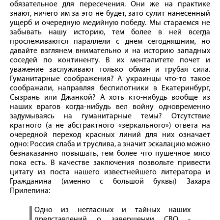
обязательное для пересечения. Они же на практике
знают, ничего им за это не будет, зато сулит нанесенный
ущерб и очередную медийную победу. Мы стараемся не
забывать нашу историю, тем более в ней всегда
прослеживаются параллели с днем сегодняшним, но
давайте взглянем внимательно и на историю западных
соседей по континенту. В их менталитете почет и
уважение заслуживают только обман и грубая сила.
Гуманитарные соображения? А украинцы что-то такое
соображали, направляя беспилотники в Екатеринбург,
Сызрань или Джанкой? А хоть кто-нибудь вообще из
наших врагов когда-нибудь вел войну одновременно
задумываясь на гуманитарные темы? Отсутствие
кратного (а не абстрактного «зеркального») ответа на
очередной переход красных линий для них означает
одно: Россия слаба и труслива, а значит эскалацию можно
безнаказанно повышать, тем более что пушечное мясо
пока есть. В качестве заключения позвольте привести
цитату из поста нашего известнейшего литератора и
Гражданина (именно с большой буквы) Захара
Прилепина:
Одно из негласных и тайных наших
представлений о завершении СВО -