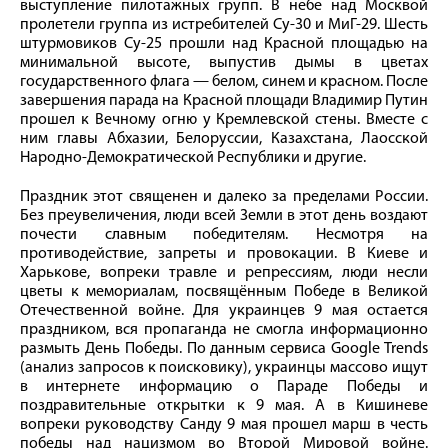
выступление пилотажных групп. В небе над Москвой
пролетели группа из истребителей Су-30 и МиГ-29. Шесть
штурмовиков Су-25 прошли над Красной площадью на
минимальной высоте, выпустив дымы в цветах
государственного флага — белом, синем и красном. После
завершения парада на Красной площади Владимир Путин
прошел к Вечному огню у Кремлевской стены. Вместе с
ним главы Абхазии, Белоруссии, Казахстана, Лаосской
Народно-Демократической Республики и другие.
Праздник этот священен и далеко за пределами России.
Без преувеличения, люди всей Земли в этот день воздают
почести славным победителям. Несмотря на
противодействие, запреты и провокации. В Киеве и
Харькове, вопреки травле и репрессиям, люди несли
цветы к мемориалам, посвящённым Победе в Великой
Отечественной войне. Для украинцев 9 мая остается
праздником, вся пропаганда не смогла информационно
размыть День Победы. По данным сервиса Google Trends
(анализ запросов к поисковику), украинцы массово ищут
в интернете информацию о Параде Победы и
поздравительные открытки к 9 мая. А в Кишиневе
вопреки руководству Санду 9 мая прошел марш в честь
победы над нацизмом во Второй Мировой войне.