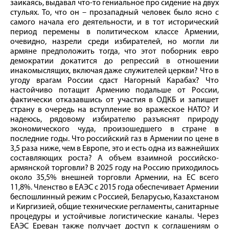
заикаясь, выдавал что-то гениальное про сидение на двух
стульях. То, что он – прозападный человек было ясно с
самого начала его деятельности, и в тот исторический
период перемены в политическом классе Армении,
очевидно, назрели среди избирателей, но могли ли
армяне предположить тогда, что этот поборник евро
демократии докатится до репрессий в отношении
инакомыслящих, включая даже служителей церкви? Что в
угоду врагам России сдаст Нагорный Карабах? Что
настойчиво потащит Армению подальше от России,
фактически отказавшись от участия в ОДКБ и запишет
страну в очередь на вступление во вражеское НАТО? И
надеюсь, рядовому избирателю разъяснят природу
экономического чуда, произошедшего в стране в
последние годы. Что российский газ в Армении по цене в
3,5 раза ниже, чем в Европе, это и есть одна из важнейших
составляющих роста? А объем взаимной российско-
армянской торговли? В 2025 году на Россию приходилось
около 35,5% внешней торговли Армении, на ЕС всего
11,8%. Членство в ЕАЭС с 2015 года обеспечивает Армении
беспошлинный режим с Россией, Беларусью, Казахстаном
и Киргизией, общие технические регламенты, санитарные
процедуры и устойчивые логистические каналы. Через
ЕАЭС Ереван также получает доступ к соглашениям о