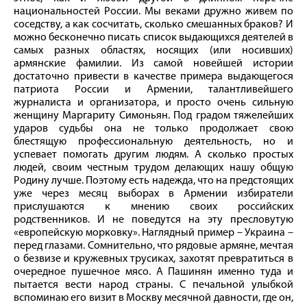
национальностей России. Мы веками дружно живем по
соседству, а как сосчитать, сколько смешанных браков? И
можно бесконечно писать список выдающихся деятелей в
самых разных областях, носящих (или носивших)
армянские фамилии. Из самой новейшей истории
достаточно привести в качестве примера выдающегося
патриота России и Армении, талантливейшего
журналиста и организатора, и просто очень сильную
женщину Маргариту Симоньян. Под градом тяжелейших
ударов судьбы она не только продолжает свою
блестящую профессиональную деятельность, но и
успевает помогать другим людям. А сколько простых
людей, своим честным трудом делающих нашу общую
Родину лучше. Поэтому есть надежда, что на предстоящих
уже через месяц выборах в Армении избиратели
прислушаются к мнению своих российских
родственников. И не поведутся на эту пресловутую
«европейскую морковку». Наглядный пример – Украина –
перед глазами. Сомнительно, что рядовые армяне, мечтая
о безвизе и кружевных трусиках, захотят превратиться в
очередное пушечное мясо. А Пашинян именно туда и
пытается вести народ страны. С печальной улыбкой
вспоминаю его визит в Москву месячной давности, где он,