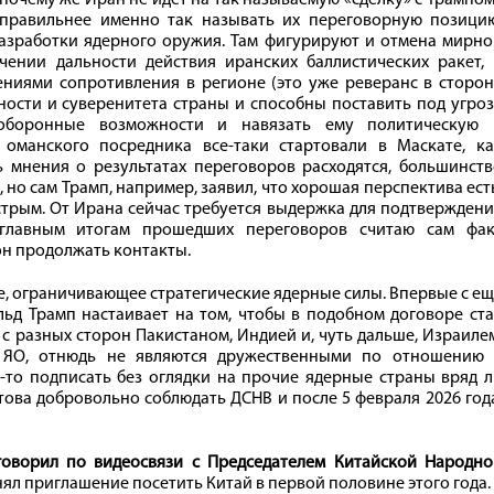
почему же Иран не идет на так называемую «сделку» с Трампо
 правильнее именно так называть их переговорную позицию
разработки ядерного оружия. Там фигурируют и отмена мирн
ении дальности действия иранских баллистических ракет, 
ниями сопротивления в регионе (это уже реверанс в сторон
ности и суверенитета страны и способны поставить под угро
о оборонные возможности и навязать ему политическую 
оманского посредника все-таки стартовали в Маскате, ка
ь мнения о результатах переговоров расходятся, большинст
но сам Трамп, например, заявил, что хорошая перспектива ест
ыстрым. От Ирана сейчас требуется выдержка для подтвержден
А главным итогам прошедших переговоров считаю сам фак
он продолжать контакты.
е, ограничивающее стратегические ядерные силы. Впервые с е
льд Трамп настаивает на том, чтобы в подобном договоре ст
с разных сторон Пакистаном, Индией и, чуть дальше, Израиле
и ЯО, отнюдь не являются дружественными по отношению 
о-то подписать без оглядки на прочие ядерные страны вряд 
отова добровольно соблюдать ДСНВ и после 5 февраля 2026 год
оворил по видеосвязи с Председателем Китайской Народно
инял приглашение посетить Китай в первой половине этого года.