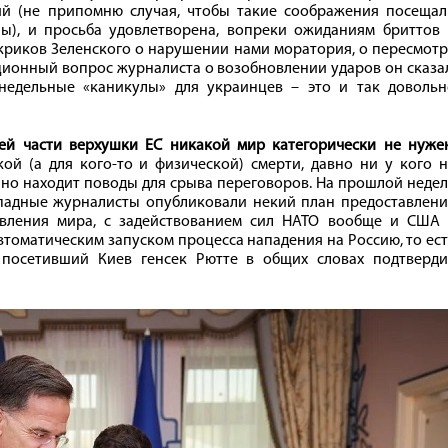
ий (не припомню случая, чтобы такие соображения посещал
ы), и просьба удовлетворена, вопреки ожиданиям бриттов 
е криков Зеленского о нарушении нами моратория, о пересмот
ционный вопрос журналиста о возобновлении ударов он сказа
недельные «каникулы» для украинцев – это и так довольн
й части верхушки ЕС никакой мир категорически не нуже
ой (а для кого-то и физической) смерти, давно ни у кого 
нно находит поводы для срыва переговоров. На прошлой неде
падные журналисты опубликовали некий план предоставлени
овления мира, с задействованием сил НАТО вообще и США 
втоматическим запуском процесса нападения на Россию, то ес
 посетивший Киев генсек Рютте в общих словах подтверди