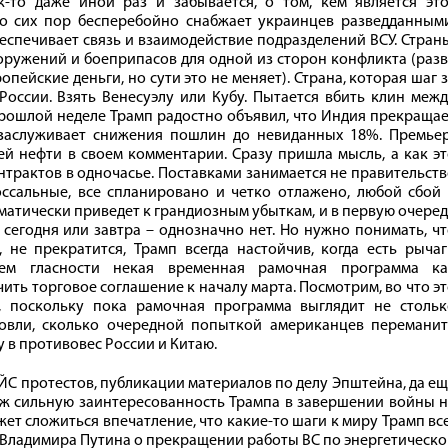
-то даже иной раз и забывается, о том, кем является это
до сих пор бесперебойно снабжает украинцев разведданными
еспечивает связь и взаимодействие подразделений ВСУ. Стран
оружений и боеприпасов для одной из сторон конфликта (раз
опейские деньги, но сути это не меняет). Страна, которая шаг 
оссии. Взять Венесуэлу или Кубу. Пытается вбить клин меж
 прошлой неделе Трамп радостно объявил, что Индия прекраща
 заслуживает снижения пошлин до невиданных 18%. Премьер
ей нефти в своем комментарии. Сразу пришла мысль, а как э
нтрактов в одночасье. Поставками занимается не правительст
ссальные, все спланировано и четко отлажено, любой сбой 
матически приведет к грандиозным убыткам, и в первую очере
сегодня или завтра – однозначно нет. Но нужно понимать, ч
не прекратится, Трамп всегда настойчив, когда есть рычаг
ием гласности некая временная рамочная программа ка
ить торговое соглашение к началу марта. Посмотрим, во что э
е, поскольку пока рамочная программа выглядит не стольк
овли, сколько очередной попыткой американцев переманит
 в противовес России и Китаю.
ЙС протестов, публикации материалов по делу Эпштейна, да е
уж сильную заинтересованность Трампа в завершении войны 
ет сложиться впечатление, что какие-то шаги к миру Трамп вс
Ф Владимира Путина о прекращении работы ВС по энергетическ