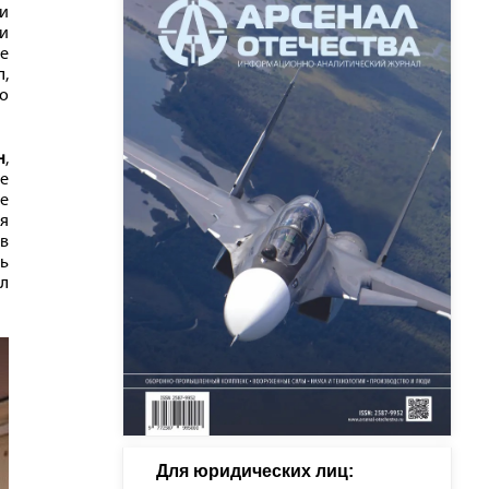
и
и
ре
л,
о
н
,
не
ле
я
в
ть
л
Для юридических лиц: 