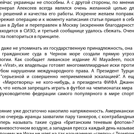
сейчас украинцы не способны. А с другой стороны, по мнен
енерал Алексеев всегда являлся очень желанной целью дл
о решений и качества его работы. Искренне желаем поправк
ережил операцию и к моменту написания статьи пришел в себ
ан в Дубае и переправлен в Москву (искренняя благодарнос
аходится в СИЗО, и третьей сообщнице удалось сбежать. Оче
гла повториться в принципе.
 даже не упоминать их государственную принадлежность, она
а гражданские суда в Черном море создали прямую угроз
огии. Как сообщает ливанское издание Al Mayadeen, посл
и «Virat», их владельцы готовят многомиллиардные иски прот
рубом нарушении международного права. А Президент Турци
 "серьезной и совершенно неприемлемой эскалацией". А ещ
у «Миротворец» не кого-нибудь, а президента ФИФА Джанн
, что нельзя запрещать играть в футбол на чемпионатах мира
 руководителю федерации самого популярного в мире спорт
тояние уже достаточно накопило напряженность. Американск
вою очередь иранцы захватили пару танкеров, с контрабандны
перь называть такие судна «британским теневым флотом»?)
жневосточном воздухе, а западная пресса каждый день называ