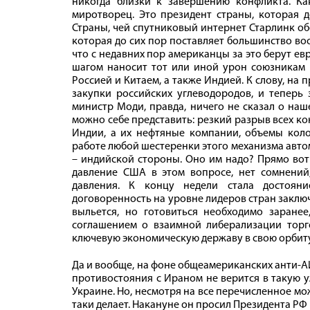
никогда близки к завершению конфликта. Как
миротворец. Это президент страны, которая 
Страны, чей спутниковый интернет Старлинк об
которая до сих пор поставляет большинство во
что с недавних пор американцы за это берут евр
шагом наносит тот или иной урон союзникам Р
Россией и Китаем, а также Индией. К слову, на
закупки российских углеводородов, и теперь
министр Моди, правда, ничего не сказал о наш
можно себе представить: резкий разрыв всех ко
Индии, а их нефтяные компании, объемы коло
работе любой шестеренки этого механизма авто
– индийской стороны. Оно им надо? Прямо вот 
давление США в этом вопросе, нет сомнений, 
давления. К концу недели стала достоян
договоренность на уровне лидеров стран заключ
выльется, но готовиться необходимо заране
соглашением о взаимной либерализации торг
ключевую экономическую державу в свою орбиту
Да и вообще, на фоне общеамериканских анти-А
противостояния с Ираном не верится в такую 
Украине. Но, несмотря на все перечисленное мож
таки делает. Накануне он просил Президента Р