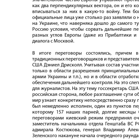
значительной частью Европы управляют против
как два перпендикулярных вектора, он и его ко
вписываться за них в какую-то войну. Тем бол
официальные лица уже столько раз заявляли о
на Украине, что наверняка дошло до самого т
Россию условия, чтобы сорвать дальнейшие пе
разных углов Европы (даже из Прибалтики и
диалога с Москвой.
В итоге переговоры состоялись, причем в
традиционных переговорщиков и представителе
США Дэниел Дрисколл. Учитывая состав участни
только в области разрешения принципиальных
армии Украины и т.п.), но и в области отрабо
обеспечения дальнейшего контроля. На это сле
для журналистов. На эту тему госсекретарь СШ
российская сторона, любое разглашение сути об
мир узнает конкретику непосредственно сразу п
был немедленно исполнен, один из пунктов пе
которому 157 наших парней, долгие месяцы 
переговорами киевский режим предпринял оче
заместитель начальника отдела Генштаба ВС 
адмирала Костюкова, генерал Владимир Алек
Зеленского накануне начала очередного раунда 