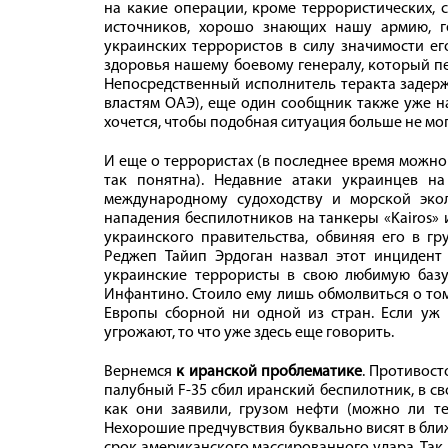
на какие операции, кроме террористических, 
источников, хорошо знающих нашу армию, г
украинских террористов в силу значимости ег
здоровья нашему боевому генералу, который п
Непосредственный исполнитель теракта задерж
властям ОАЭ), еще один сообщник также уже н
хочется, чтобы подобная ситуация больше не мо
И еще о террористах (в последнее время можно
так понятна). Недавние атаки украинцев н
международному судоходству и морской экол
нападения беспилотников на танкеры «Kairos» 
украинского правительства, обвиняя его в г
Реджеп Тайип Эрдоган назвал этот инцидент
украинские террористы в свою любимую баз
Инфантино. Стоило ему лишь обмолвиться о том
Европы сборной ни одной из стран. Если уж
угрожают, то что уже здесь еще говорить.
Вернемся
к иранской проблематике
. Противос
палубный F-35 сбил иранский беспилотник, в с
как они заявили, грузом нефти (можно ли те
Нехорошие предчувствия буквально висят в бли