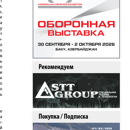
т
.
ы,
ве
за
ду
ет
-
то
во
в
дь
Рекомендуем
то
и
к
то
о
ь
ще
Покупка / Подписка
на
е-
ой