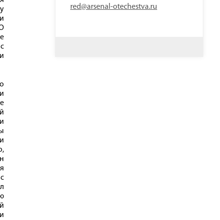
я
red@arsenal-otechestva.ru
пу
ши
О
ие
 с
и
о
ии
не
й
 и
ты
 и
о,
он
я
с
л
ю
й
ни