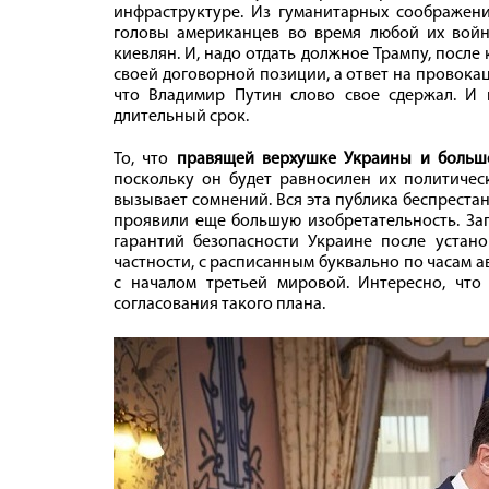
инфраструктуре. Из гуманитарных соображен
головы американцев во время любой их войн
киевлян. И, надо отдать должное Трампу, посл
своей договорной позиции, а ответ на провока
что Владимир Путин слово свое сдержал. И 
длительный срок.
То, что
правящей верхушке Украины и больше
поскольку он будет равносилен их политическ
вызывает сомнений. Вся эта публика беспреста
проявили еще большую изобретательность. За
гарантий безопасности Украине после устан
частности, с расписанным буквально по часам а
с началом третьей мировой. Интересно, что
согласования такого плана.