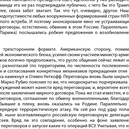
ники нынешнего президента США, идеология у них расходитс
манда это не раз подтверждали публично, с чего бы это Трам
ее, своих забот хватает. Так что тут, очевидно, другое. На
 недопустимости любых вооруженных формирований стран НАТ
упого ястреба. И поэтому анонсировали явно не устраивающ
реговоры, естественно, обвинив в этом Россию. Параллельно
 Парижа) послышались робкие предложения о возобновлени
 трехстороннем формате. Американскую сторону, помим
й экономического блока, усилил своим участием министр арм
ков логично предположить, что русло общения сейчас лежит 
 разногласий (по территориям, по численности послевоенно
тки и согласования конкретных механизмов прекращения огня
гка намекнул и Стивен Уиткофф. Переговоры вновь были закры
А Марко Рубио пояснил то же, что неоднократно подчеркивала
суждений может нанести вред переговорам, и, вероятнее всег
осле заключения мирного договора. Пока же стал известен, и 
реговоров, соглашение по обмену военнопленными, благодар
бывшие в плену, вновь оказались на Родине. Параллельно 
редную террористическую атаку. На сей раз под удар попа
РФ, ныне возглавляющего российскую переговорную делегаци
сеев. Вряд ли это совпадение, особенно на фоне заявлени
переговоров о запуске каких-то операций ВСУ. Учитывая, что 