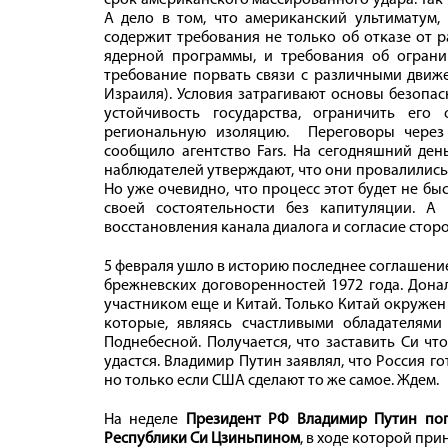
срок американского массированного удара. Так 
А дело в том, что американский ультиматум,
содержит требования не только об отказе от 
ядерной программы, и требования об огранич
требование порвать связи с различными движе
Израиля). Условия затрагивают основы безопас
устойчивость государства, ограничить ег
региональную изоляцию. Переговоры через 
сообщило агентство Fars. На сегодняшний ден
наблюдателей утверждают, что они провалились, 
Но уже очевидно, что процесс этот будет не б
своей состоятельности без капитуляции. 
восстановления канала диалога и согласие стор
5 февраля ушло в историю последнее соглашени
брежневских договоренностей 1972 года. Дона
участником еще и Китай. Только Китай окружен 
которые, являясь счастливыми обладателям
Поднебесной. Получается, что заставить Си чт
удастся. Владимир Путин заявлял, что Россия г
но только если США сделают то же самое. Ждем.
На неделе
Президент РФ Владимир Путин пог
Республики Си Цзиньпином
, в ходе которой пр