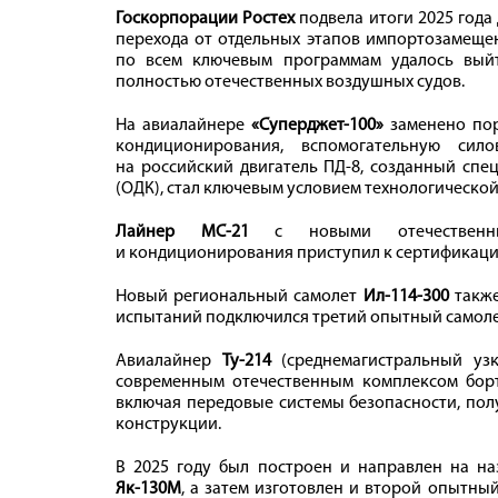
Госкорпорации Ростех
подвела итоги 2025 года
перехода от отдельных этапов импортозамещен
по всем ключевым программам удалось вый
полностью отечественных воздушных судов.
На авиалайнере
«Суперджет-100»
заменено пор
кондиционирования, вспомогательную сило
на российский двигатель ПД-8, созданный сп
(ОДК), стал ключевым условием технологическо
Лайнер МС-21
с новыми отечествен
и кондиционирования приступил к сертификац
Новый региональный самолет
Ил-114-300
также
испытаний подключился третий опытный самоле
Авиалайнер
Ту-214
(среднемагистральный уз
современным отечественным комплексом бор
включая передовые системы безопасности, пол
конструкции.
В 2025 году был построен и направлен на н
Як-130М
, а затем изготовлен и второй опытн