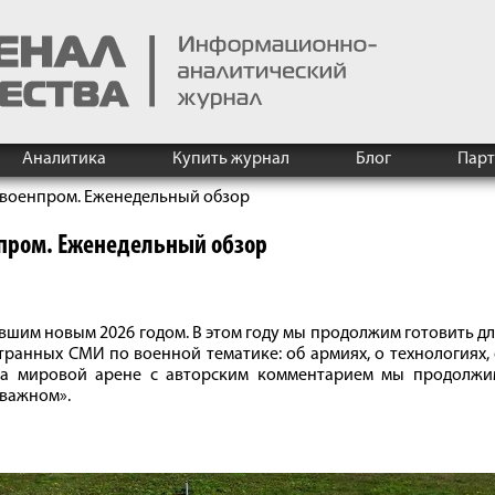
Аналитика
Купить журнал
Блог
Пар
военпром. Еженедельный обзор
пром. Еженедельный обзор
вшим новым 2026 годом. В этом году мы продолжим готовить д
транных СМИ по военной тематике: об армиях, о технологиях,
 на мировой арене с авторским комментарием мы продолжи
 важном».