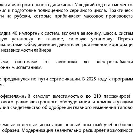
 для авиастроительного дивизиона. Ушедший год стал момент
ия к подготовке полноценного серийного цикла. Практическ
ти на рубежи, которые приближают массовое производств
ядка 40 импортных систем, включая авионику, шасси, систе
вую установку и, главное, силовую установку. Перехо
ециалистами Объединенной двигателестроительной корпораци
й независимости лайнера.
ными системами от авионики до электроснабжени
ионным испытаниям.
 продвинулся по пути сертификации. В 2025 году к програм
т.
кофюзеляжный самолет вместимостью до 210 пассажиров) 
тового радиоэлектронного оборудования и комплектующими
учил свидетельство об одобрении главного изменения типов
аземные и летные испытания первый опытный учебно-боево
ый образец. Модернизация значительно расширяет возможнос