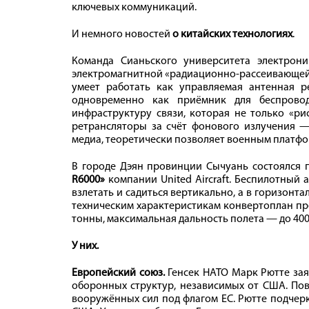
ключевых коммуникаций.
И немного новостей
о китайских технологиях
.
Команда Сианьского университета электроник
электромагнитной «радиационно-рассеивающе
умеет работать как управляемая антенная р
одновременно как приёмник для беспровод
инфраструктуру связи, которая не только «ри
ретрансляторы за счёт фонового излучения —
медиа, теоретически позволяет военным платфо
В городе Дэян провинции Сычуань состоялся 
R6000»
компании United Aircraft. Беспилотный 
взлетать и садиться вертикально, а в горизонта
техническим характеристикам конвертоплан пр
тонны, максимальная дальность полета — до 400
У них.
Европейский союз.
Генсек НАТО Марк Рютте зая
оборонных структур, независимых от США. По
вооружённых сил под флагом ЕС. Рютте подчерк