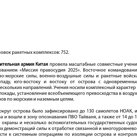
овок ракетных комплексов: 752.
ительная армия Китая
провела масштабные совместные учени
ованием «Миссия правосудия 2025». Восточное командовани
но-морские силы, военно-воздушные силы и ракетные войска
ападу, юго-востоку и востоку от острова с одновременны
ескольких направлений. Учения носили комплексный характер
локады, установление всеобъемлющего превосходства в возду
ров по морским и наземным целям.
вокруг острова было зафиксировано до 130 самолетов НОАК, 
 и вошли в зону опознавания ПВО Тайваня, а также от 14 до 
 охраны и несколько вспомогательных государственных судо
ых демонстраций силы к отработке связанной и многоуровнев
сти к системным операциям по изоляции острова и контрол