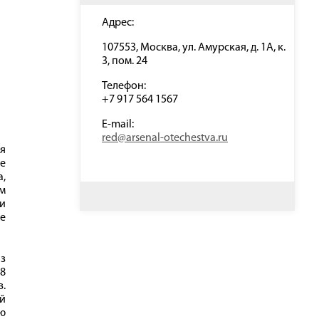
Адрес:
107553, Москва, ул. Амурская, д. 1А, к.
3, пом. 24
Телефон:
+7 917 564 1567
E-mail:
red@arsenal-otechestva.ru
я
е
,
м
 и
хе
из
18
в.
ой
ю