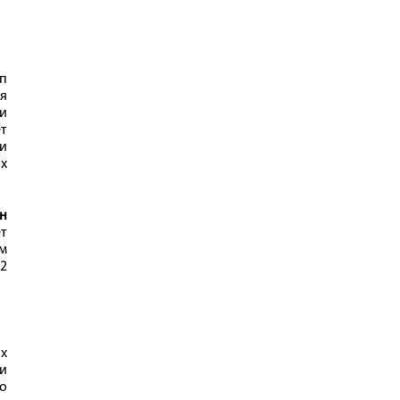
п
ая
и
т
 и
х
н
ет
ым
 2
ых
и
то