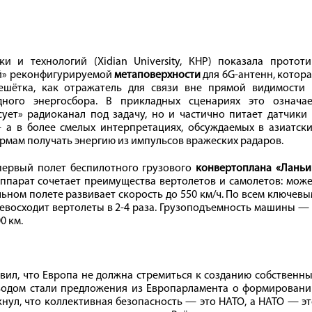
и и технологий (Xidian University, КНР) показала прототи
й» реконфигурируемой
метаповерхности
для 6G-антенн, котор
ешётка, как отражатель для связи вне прямой видимости 
ного энергосбора. В прикладных сценариях это означае
сует» радиоканал под задачу, но и частично питает датчики
 а в более смелых интерпретациях, обсуждаемых в азиатски
рмам получать энергию из импульсов вражеских радаров.
первый полет беспилотного грузового
конвертоплана «Ланьи
аппарат сочетает преимущества вертолетов и самолетов: мож
льном полете развивает скорость до 550 км/ч. По всем ключев
евосходит вертолеты в 2-4 раза. Грузоподъемность машины —
0 км.
вил, что Европа не должна стремиться к созданию собственн
водом стали предложения из Европарламента о формировани
нул, что коллективная безопасность — это НАТО, а НАТО — э