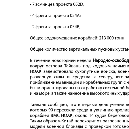
- 7 эсминцев проекта 052D;
- 4 фрегата проекта 054A;
- 2 фрегата проекта 054B;
Общее водоизмещение кораблей: 213 000 тонн.
Общее количество вертикальных пусковых устан
В течение новогодней недели
Народно-освобод
вокруг острова Тайвань под кодовым наимен
НОАК задействовало сухопутные войска, воен
развернув силы и средства к северу, юго-з
приближением авиации и корабельных групп с н
были ориентированы на отработку системной б
и на море, а также нанесение высокоточных уда
Тайвань сообщает, что в первый день учений 
которых 90 пересекли срединную линию пролива
кораблей ВМС НОАК, около 14 судов береговой
Таким образом Китай переходит от разрозненн
модели военной блокады с проверкой готовно