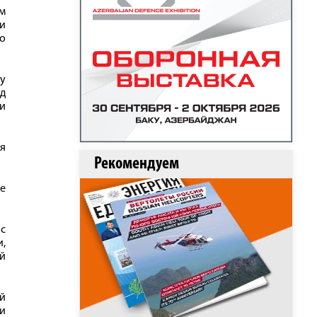
ом
и
о
му
д
и
я
Рекомендуем
ме
с
,
ой
й
ти