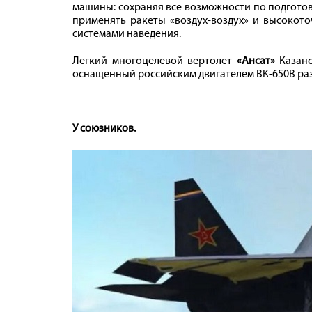
машины: сохраняя все возможности по подготов
применять ракеты «воздух-воздух» и высокото
системами наведения.
Легкий многоцелевой вертолет
«Ансат»
Казанс
оснащенный российским двигателем ВК-650В разр
У союзников.