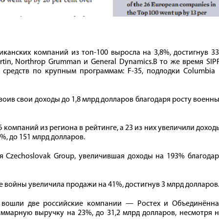
анских компаний из топ-100 выросла на 3,8%, достигнув 33
in, Northrop Grumman и General Dynamics.В то же время SIP
 средств по крупным программам: F-35, подлодки Columbia 
воив свои доходы до 1,8 млрд долларов благодаря росту военн
6 компаний из региона в рейтинге, а 23 из них увеличили доход
, до 151 млрд долларов.
 Czechoslovak Group, увеличившая доходы на 193% благодар
войны увеличила продажи на 41%, достигнув 3 млрд долларов
00 вошли две российские компании — Ростех и Объединённа
ммарную выручку на 23%, до 31,2 млрд долларов, несмотря 