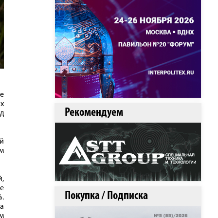
е
х
Рекомендуем
д
й
м
,
те
Покупка / Подписка
.
а
м