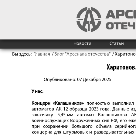
Новости
Статьи
Вы здесь:
Главная
/
Блог "Арсенала отечества"
/
Харитоно
Харитонов
Опубликовано: 07 Декабря 2025
У нас.
Концерн «Калашников»
полностью выполнил о
автоматов АК-12 образца 2023 года. Данные и
заказчику. 5,45-мм автомат Калашникова 
военнослужащих Вооруженных сил РФ, его ежег
при сохранении большого объема серийного
концерна для штурмовых и разведывательных 