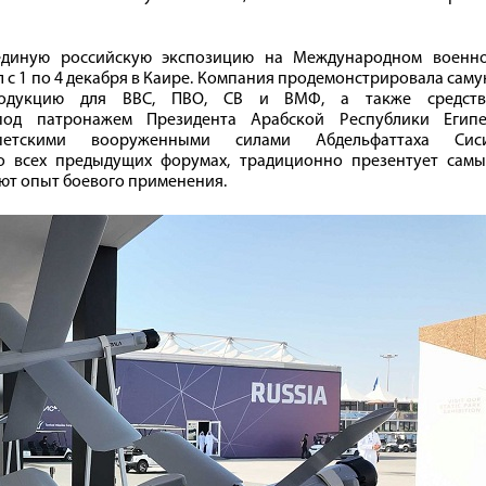
диную российскую экспозицию на Международном военно
 с 1 по 4 декабря в Каире. Компания продемонстрировала сам
родукцию для ВВС, ПВО, СВ и ВМФ, а также средств
под патронажем Президента Арабской Республики Египе
петскими вооруженными силами Абдельфаттаха Сиси
о всех предыдущих форумах, традиционно презентует самы
ют опыт боевого применения.