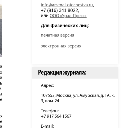
, 
info@arsenal-otechestva.ru
+7 (916) 341 8022, 
или 
ООО «Урал-Пресс»
Для физических лиц: 
печатная версия
электронная версия
й
Редакция журнала:
о
й
ь
Адрес:
.
ы
107553, Москва, ул. Амурская, д. 1А, к.
е
3, пом. 24
Телефон:
х
+7 917 564 1567
е
E-mail:
й