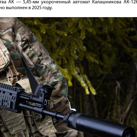
тва АК — 5,45-мм укороченный автомат Калашникова АК-12К
о выполнен в 2025 году.