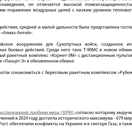
монаведения, он отличается высокой помехозащищенность
ми поражения воздушных целей с низким уровнем тепловог
ействия, средней и малой дальности была представлена гост
 «Алмаз-Антей».
сийское вооружение для Сухопутных войск, созданное ил
х боевых действий. Среди него танк Т-90МС в новом облике
ый ракетный комплекс «Корнет-ЭМ» с дистанционным пультом
е «Ланцет-Э» в обновленном облике.
могли ознакомиться с береговым ракетным комплексом «Рубе
исследований проблем мира (SIPRI)
, согласно которому выруч
ений в 2024 году достигла исторического максимума - 679 мл
 Рост обеспечили конфликты на Украине и в секторе Газа, а так