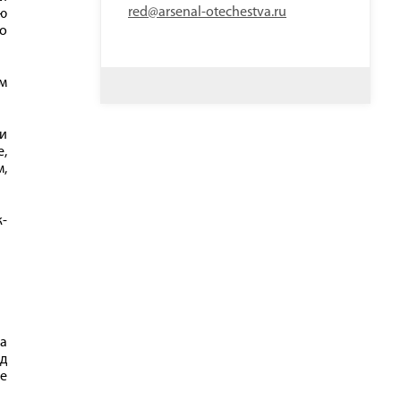
red@arsenal-otechestva.ru
ю
о
ям
и
,
,
ж-
ка
рд
же