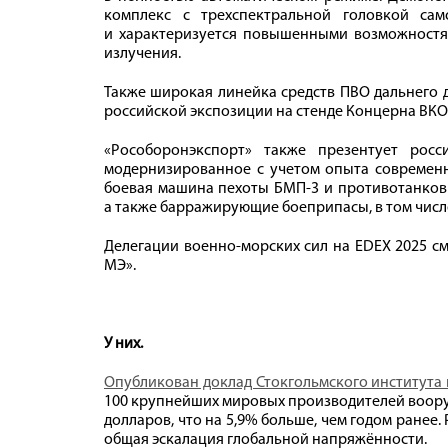
комплекс с трехспектральной головкой са
и характеризуется повышенными возможностя
излучения.
Также широкая линейка средств ПВО дальнего д
российской экспозиции на стенде Концерна ВКО
«Рособоронэкспорт» также презентует рос
модернизированное с учетом опыта современны
боевая машина пехоты БМП-3 и противотанков
а также барражирующие боеприпасы, в том числ
Делегации военно-морских сил на EDEX 2025 с
МЭ».
У них.
Опубликован доклад Стокгольмского института 
100 крупнейших мировых производителей вооруж
долларов, что на 5,9% больше, чем годом ранее.
общая эскалация глобальной напряжённости.