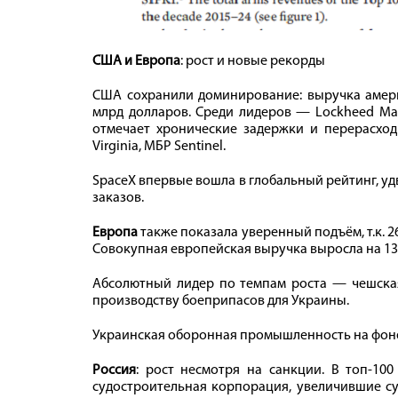
США и Европа
: рост и новые рекорды
США сохранили доминирование: выручка америк
млрд долларов. Среди лидеров — Lockheed Mart
отмечает хронические задержки и перерасход
Virginia, МБР Sentinel.
SpaceX впервые вошла в глобальный рейтинг, уд
заказов.
Европа
также показала уверенный подъём, т.к. 2
Совокупная европейская выручка выросла на 13%
Абсолютный лидер по темпам роста — чешская
производству боеприпасов для Украины.
Украинская оборонная промышленность на фоне 
Россия
: рост несмотря на санкции. В топ-1
судостроительная корпорация, увеличившие су