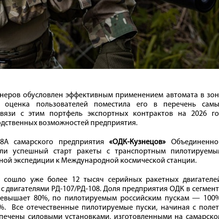
тнеров обусловлен эффективным применением автомата в зон
 оценка пользователей поместила его в перечень самы
связи с этим портфель экспортных контрактов на 2026 го
одственных возможностей предприятия.
08А самарского предприятия
«ОДК-Кузнецов»
Объединенно
чили успешный старт ракеты с транспортным пилотируемы
ьной экспедиции к Международной космической станции.
 сошло уже более 12 тысяч серийных ракетных двигателей
с двигателями РД-107/РД-108. Доля предприятия ОДК в сегмен
ревышает 80%, по пилотируемым российским пускам — 100%
%. Все отечественные пилотируемые пуски, начиная с полет
спечены силовыми установками, изготовленными на самарско