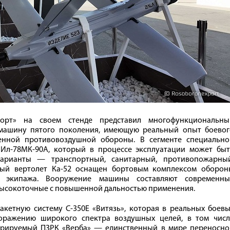
порт» на своем стенде представил многофункциональны
 машину пятого поколения, имеющую реальный опыт боевог
енной противовоздушной обороны. В сегменте специально
 Ил-78МК-90А, который в процессе эксплуатации может быт
арианты — транспортный, санитарный, противопожарный
ный вертолет Ка-52 оснащен бортовым комплексом оборон
я экипажа. Вооружение машины составляют современны
 высокоточные с повышенной дальностью применения.
кетную систему С-350Е «Витязь», которая в реальных боевы
поражению широкого спектра воздушных целей, в том числ
трируемый ПЗРК «Верба» — единственный в мире переносно