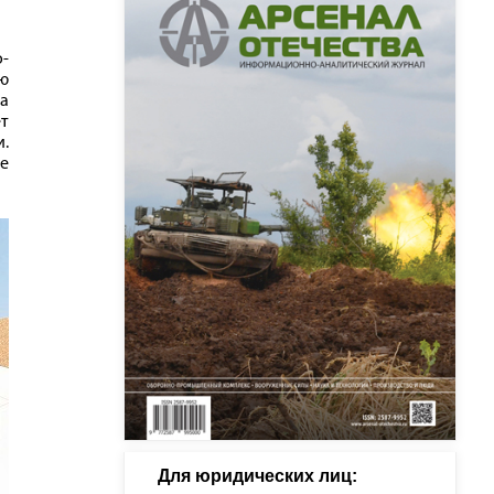
-
ую
а
т
.
е
Для юридических лиц: 