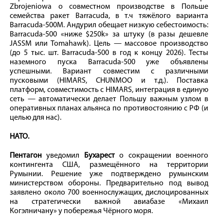
Zbrojeniowa о совместном производстве в Польше
семейства ракет Barracuda, в т.ч тяжёлого варианта
Barracuda-500M. Андурил обещает низкую себестоимость:
Barracuda-500 «ниже $250k» за штуку (в разы дешевле
JASSM или Tomahawk). Цель — массовое производство
(до 5 тыс. шт. Barracuda-500 в год к концу 2026). Тесты
наземного пуска Barracuda-500 уже объявлены
успешными. Вариант совместим с различными
пусковыми (HIMARS, CHUNMOO и т.д.). Поставка
платформ, совместимость с HIMARS, интеграция в единую
сеть — автоматически делает Польшу важным узлом в
оперативных планах альянса по противостоянию с РФ (и
целью для нас).
НАТО.
Пентагон
уведомил
Бухарест
о сокращении военного
контингента США, размещённого на территории
Румынии. Решение уже подтверждено румынским
министерством обороны. Предварительно под вывод
заявлено около 700 военнослужащих, дислоцированных
на стратегически важной авиабазе «Михаил
Когэлничану» у побережья Чёрного моря.