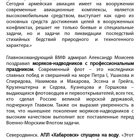
Сегодня армейская авиация имеет на вооружении
современные авиационные комплексы, является
высокомобильным средством, выступает как одно из
основных средств достижения целей в вооруженных
конфликтах, решает не только боевые и специальные
задачи, но и задачи по ликвидации последствий
стихийных бедствий природного и техногенного
характера.»
Главнокомандующий ВМФ адмирал Александр Моисеев
поздравил
моряков-надводников с профессиональным
праздником
. Современный флот – это наследники
славных побед и свершений на море Петра I, Ушакова и
Спиридова, Нахимова и Макарова, Эссена и Грейга,
Крузенштерна и Седова, Кузнецова и Горшкова –
выдающихся флотоводцев и первооткрывателей, всех тех,
кто сделал Россию великой морской державой,
подчеркнул Главком. Также он выразил уверенность в
том, что нынешнее поколение моряков-надводников с
высоким качеством выполнит все поставленные перед
Военно-Морским Флотом задачи.
Северодвинск.
АПЛ «Хабаровск» спущена на воду
. «Этот