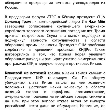
обещания о прекращении импорта углеводородов из
России.
В преддверии форума АТЭС в Кёнчжу президент США
Дональд Трамп
и южнокорейский лидер
Ли Чжэ Мён
завершили согласование крупнейшего американо-
корейского торгового соглашения последних лет. Трамп
признал потребность Сеула в атомных подлодках и
подчеркнул важность сотрудничества в области
оборонной промышленности. Президент США пообещал
содействие в «решении проблемы КНДР». Также
договорились о том, что Южная Корея увеличит
оборонные расходы и расширит участие в американских
программах ВПК, в первую очередь в противовес Китаю.
Ключевой же встречей
Трампа в Азии явился саммит с
Председателем КНР товарищем
Си
. По общему
убеждению, глава Китая вышел из нее хозяином
положения. Достигнут некий консенсус в области
позиций сторон в тарифном противостоянии,
американские пошлины на китайские товары снижены
на 10%, при этом вопрос отказа Китая от импорта
российской нефти даже не обсуждался. Напомним, от