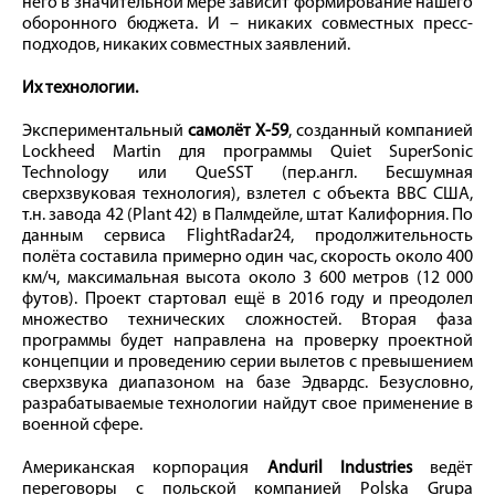
него в значительной мере зависит формирование нашего
оборонного бюджета. И – никаких совместных пресс-
подходов, никаких совместных заявлений.
Их технологии.
Экспериментальный
самолёт X-59
, созданный компанией
Lockheed Martin для программы Quiet SuperSonic
Technology или QueSST (пер.англ. Бесшумная
сверхзвуковая технология), взлетел с объекта ВВС США,
т.н. завода 42 (Plant 42) в Палмдейле, штат Калифорния. По
данным сервиса FlightRadar24, продолжительность
полёта составила примерно один час, скорость около 400
км/ч, максимальная высота около 3 600 метров (12 000
футов). Проект стартовал ещё в 2016 году и преодолел
множество технических сложностей. Вторая фаза
программы будет направлена на проверку проектной
концепции и проведению серии вылетов с превышением
сверхзвука диапазоном на базе Эдвардс. Безусловно,
разрабатываемые технологии найдут свое применение в
военной сфере.
Американская корпорация
Anduril Industries
ведёт
переговоры с польской компанией Polska Grupa