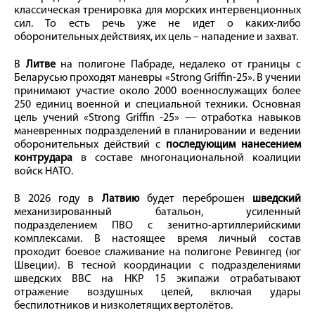
классическая тренировка для морских интервенционных
сил. То есть речь уже не идет о каких-либо
оборонительных действиях, их цель – нападение и захват.
В
Литве
на полигоне Пабраде, недалеко от границы с
Беларусью проходят маневры «Strong Griffin-25». В учении
принимают участие около 2000 военнослужащих более
250 единиц военной и специальной техники. Основная
цель учений «Strong Griffin -25» — отработка навыков
маневренных подразделений в планировании и ведении
оборонительных действий с
последующим нанесением
контрудара
в составе многонациональной коалиции
войск НАТО.
В 2026 году в
Латвию
будет переброшен
шведский
механизированный батальон, усиленный
подразделением ПВО с зенитно-артиллерийскими
комплексами. В настоящее время личный состав
проходит боевое слаживание на полигоне Ревингед (юг
Швеции). В тесной координации с подразделениями
шведских ВВС на HKP 15 экипажи отрабатывают
отражение воздушных целей, включая удары
беспилотников и низколетящих вертолётов.