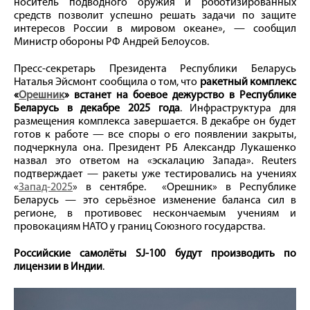
носитель подводного оружия и роботизированных
средств позволит успешно решать задачи по защите
интересов России в мировом океане», — сообщил
Министр обороны РФ Андрей Белоусов.
Пресс-секретарь Президента Республики Беларусь
Наталья Эйсмонт сообщила о том, что
ракетный комплекс
«
Орешник
» встанет на боевое дежурство в Республике
Беларусь в декабре 2025 года
. Инфраструктура для
размещения комплекса завершается. В декабре он будет
готов к работе — все споры о его появлении закрыты,
подчеркнула она. Президент РБ Александр Лукашенко
назвал это ответом на «эскалацию Запада». Reuters
подтверждает — ракеты уже тестировались на учениях
«
Запад-2025
» в сентябре. «Орешник» в Республике
Беларусь — это серьёзное изменение баланса сил в
регионе, в противовес нескончаемым учениям и
провокациям НАТО у границ Союзного государства.
Российские самолёты SJ-100
будут производить по
лицензии в Индии
.