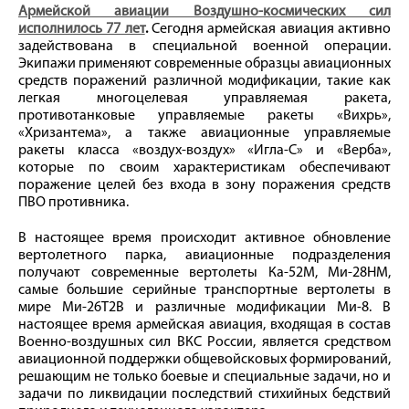
Армейской авиации Воздушно-космических сил
исполнилось 77 лет
.
Сегодня армейская авиация активно
задействована в специальной военной операции.
Экипажи применяют современные образцы авиационных
средств поражений различной модификации, такие как
легкая многоцелевая управляемая ракета,
противотанковые управляемые ракеты «Вихрь»,
«Хризантема», а также авиационные управляемые
ракеты класса «воздух-воздух» «Игла-С» и «Верба»,
которые по своим характеристикам обеспечивают
поражение целей без входа в зону поражения средств
ПВО противника.
В настоящее время происходит активное обновление
вертолетного парка, авиационные подразделения
получают современные вертолеты Ка-52М, Ми-28HМ,
самые большие серийные транспортные вертолеты в
мире Ми-26Т2В и различные модификации Ми-8. В
настоящее время армейская авиация, входящая в состав
Военно-воздушных сил ВКС России, является средством
авиационной поддержки общевойсковых формирований,
решающим не только боевые и специальные задачи, но и
задачи по ликвидации последствий стихийных бедствий