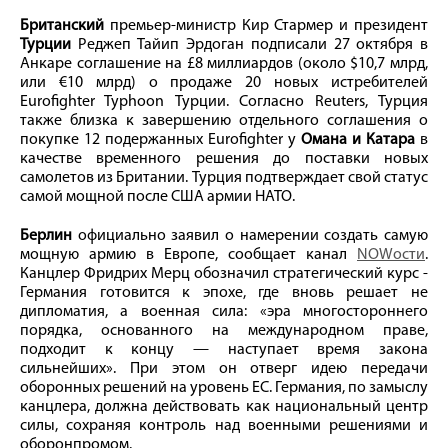
Британский
премьер-министр Кир Стармер и президент
Турции
Реджеп Тайип Эрдоган подписали 27 октября в
Анкаре соглашение на £8 миллиардов (около $10,7 млрд,
или €10 млрд) о продаже 20 новых истребителей
Eurofighter Typhoon Турции. Согласно Reuters, Турция
также близка к завершению отдельного соглашения о
покупке 12 подержанных Eurofighter у
Омана и Катара
в
качестве временного решения до поставки новых
самолетов из Британии. Турция подтверждает свой статус
самой мощной после США армии НАТО.
Берлин
официально заявил о намерении создать самую
мощную армию в Европе, сообщает канал
NOWости
.
Канцлер Фридрих Мерц обозначил стратегический курс -
Германия готовится к эпохе, где вновь решает не
дипломатия, а военная сила: «эра многостороннего
порядка, основанного на международном праве,
подходит к концу — наступает время закона
сильнейших». При этом он отверг идею передачи
оборонных решений на уровень ЕС. Германия, по замыслу
канцлера, должна действовать как национальный центр
силы, сохраняя контроль над военными решениями и
оборонпромом.