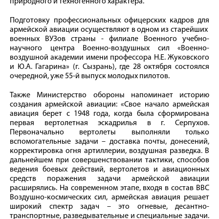
природного и техногенного характера.
Подготовку профессиональных офицерских кадров для
армейской авиации осуществляют в одном из старейших
военных ВУЗов страны - филиале Военного учебно-
научного центра Военно-воздушных сил «Военно-
воздушной академии имени профессора Н.Е. Жуковского
и Ю.А. Гагарина» (г. Сызрань), где 28 октября состоялся
очередной, уже 55-й выпуск молодых пилотов.
Также Министерство обороны напоминает историю
создания армейской авиации: «Свое начало армейская
авиация берет с 1948 года, когда была сформирована
первая вертолетная эскадрилья в г. Серпухов.
Первоначально вертолеты выполняли только
вспомогательные задачи – доставка почты, донесений,
корректировка огня артиллерии, воздушная разведка. В
дальнейшем при совершенствовании тактики, способов
ведения боевых действий, вертолетов и авиационных
средств поражения задачи армейской авиации
расширялись. На современном этапе, входя в состав ВВС
Воздушно-космических сил, армейская авиация решает
широкий спектр задач – это огневые, десантно-
транспортные, разведывательные и специальные задачи.