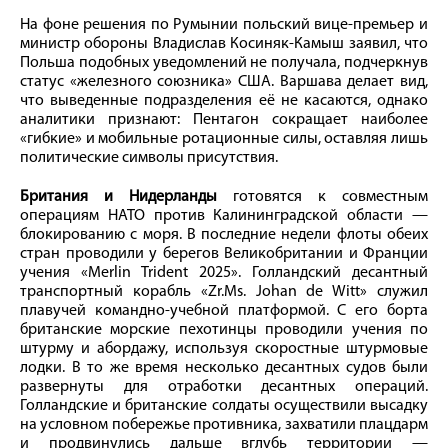
На фоне решения по Румынии польский вице-премьер и
министр обороны Владислав Косиняк-Камыш заявил, что
Польша подобных уведомлений не получала, подчеркнув
статус «железного союзника» США. Варшава делает вид,
что выведенные подразделения её не касаются, однако
аналитики признают: Пентагон сокращает наиболее
«гибкие» и мобильные ротационные силы, оставляя лишь
политические символы присутствия.
Британия и Нидерланды
готовятся к совместным
операциям НАТО против Калининградской области —
блокированию с моря. В последние недели флоты обеих
стран проводили у берегов Великобритании и Франции
учения «Merlin Trident 2025». Голландский десантный
транспортный корабль «Zr.Ms. Johan de Witt» служил
плавучей командно-учебной платформой. С его борта
британские морские пехотинцы проводили учения по
штурму и абордажу, используя скоростные штурмовые
лодки. В то же время несколько десантных судов были
развернуты для отработки десантных операций.
Голландские и британские солдаты осуществили высадку
на условном побережье противника, захватили плацдарм
и продвинулись дальше вглубь территории —