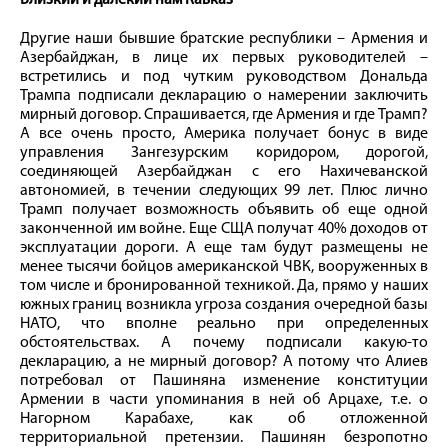
Близкий и далекий нам Кавказ
Другие наши бывшие братские республики – Армения и
Азербайджан, в лице их первых руководителей –
встретились и под чутким руководством Дональда
Трампа подписали декларацию о намерении заключить
мирный договор. Спрашивается, где Армения и где Трамп?
А все очень просто, Америка получает бонус в виде
управления Зангезурским коридором, дорогой,
соединяющей Азербайджан с его Нахичеванской
автономией, в течении следующих 99 лет. Плюс лично
Трамп получает возможность объявить об еще одной
законченной им войне. Еще СЩА получат 40% доходов от
эксплуатации дороги. А еще там будут размещены не
менее тысячи бойцов американской ЧВК, вооруженных в
том числе и бронированной техникой. Да, прямо у наших
южных границ возникла угроза создания очередной базы
НАТО, что вполне реально при определенных
обстоятельствах. А почему подписали какую-то
декларацию, а не мирный договор? А потому что Алиев
потребовал от Пашиняна изменение конституции
Армении в части упоминания в ней об Арцахе, т.е. о
Нагорном Карабахе, как об отложенной
территориальной претензии. Пашинян безропотно