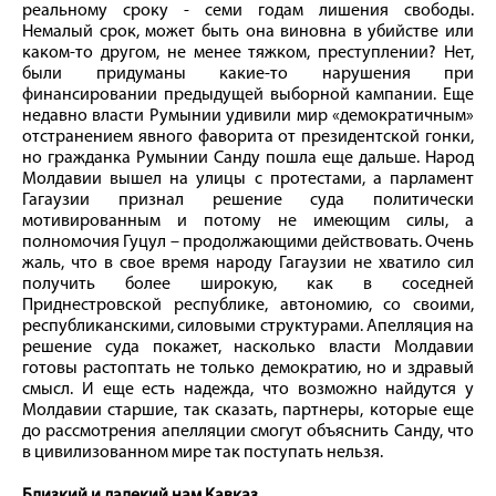
реальному сроку - семи годам лишения свободы.
Немалый срок, может быть она виновна в убийстве или
каком-то другом, не менее тяжком, преступлении? Нет,
были придуманы какие-то нарушения при
финансировании предыдущей выборной кампании. Еще
недавно власти Румынии удивили мир «демократичным»
отстранением явного фаворита от президентской гонки,
но гражданка Румынии Санду пошла еще дальше. Народ
Молдавии вышел на улицы с протестами, а парламент
Гагаузии признал решение суда политически
мотивированным и потому не имеющим силы, а
полномочия Гуцул – продолжающими действовать. Очень
жаль, что в свое время народу Гагаузии не хватило сил
получить более широкую, как в соседней
Приднестровской республике, автономию, со своими,
республиканскими, силовыми структурами. Апелляция на
решение суда покажет, насколько власти Молдавии
готовы растоптать не только демократию, но и здравый
смысл. И еще есть надежда, что возможно найдутся у
Молдавии старшие, так сказать, партнеры, которые еще
до рассмотрения апелляции смогут объяснить Санду, что
в цивилизованном мире так поступать нельзя.