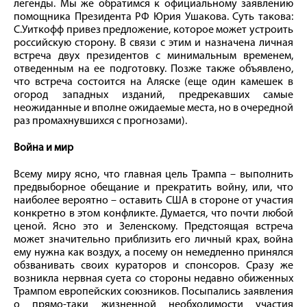
легенды. Мы же обратимся к официальному заявлению
помощника Президента РФ Юрия Ушакова. Суть такова:
С.Уиткофф привез предложение, которое может устроить
российскую сторону. В связи с этим и назначена личная
встреча двух президентов с минимальным временем,
отведенным на ее подготовку. Позже также объявлено,
что встреча состоится на Аляске (еще один камешек в
огород западных изданий, предрекавших самые
неожиданные и вполне ожидаемые места, но в очередной
раз промахнувшихся с прогнозами).
Война и мир
Всему миру ясно, что главная цель Трампа – выполнить
предвыборное обещание и прекратить войну, или, что
наиболее вероятно – оставить США в стороне от участия
конкретно в этом конфликте. Думается, что почти любой
ценой. Ясно это и Зеленскому. Предстоящая встреча
может значительно приблизить его личный крах, война
ему нужна как воздух, а посему он немедленно принялся
обзванивать своих кураторов и спонсоров. Сразу же
возникла нервная суета со стороны недавно обиженных
Трампом европейских союзников. Посыпались заявления
о прямо-таки жизненной необходимости участия