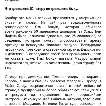
Что дозволено Юпитеру не дозволено быку.
Вообще эта мания величия проявляется у американцев
снова и снова. На сей раз вседозволенность
генпрокурора Пэм Бонди, которая объявила
вознаграждение 50 миллионов долларов (за Усаму Бен
Ладена было назначено вдвое меньше, 25 миллионов) за
сведения, которые смогут способствовать аресту
президента Венесуэлы Николаса Мадуро. Всенародно
избранного президента суверенной страны. Демократия
в действии. В оправдание своей бесцеремонности, если
не сказать хуже, Пэм Бонди назвала Мадуро главой
наркокартеля, незаконно захватившим целую страну. Вот
так.
И еще про демократию. Только теперь на окраине
Европы, в нашей бывшей братской Молдавии. Прездент
Майя Санду, сосредоточив власть в этой небогатой
стране, в преддверии выборов обратила все свои усилия
и ресурсы на подавление всех пророссийски
настроенных конкурентов. Башкана Гагаузии, автономии
в составе Молдавии, Евгению Гуцул суд приговорил к