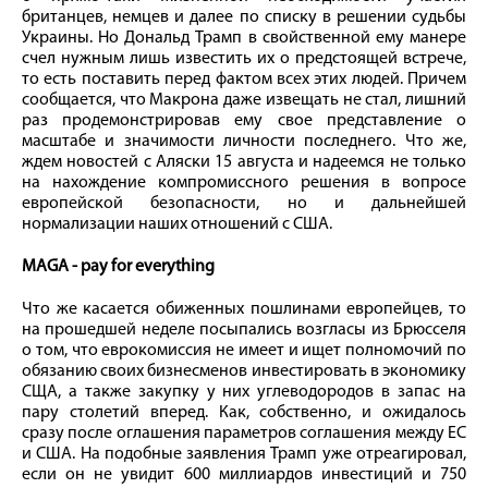
британцев, немцев и далее по списку в решении судьбы
Украины. Но Дональд Трамп в свойственной ему манере
счел нужным лишь известить их о предстоящей встрече,
то есть поставить перед фактом всех этих людей. Причем
сообщается, что Макрона даже извещать не стал, лишний
раз продемонстрировав ему свое представление о
масштабе и значимости личности последнего. Что же,
ждем новостей с Аляски 15 августа и надеемся не только
на нахождение компромиссного решения в вопросе
европейской безопасности, но и дальнейшей
нормализации наших отношений с США.
MAGA - pay for everything
Что же касается обиженных пошлинами европейцев, то
на прошедшей неделе посыпались возгласы из Брюсселя
о том, что еврокомиссия не имеет и ищет полномочий по
обязанию своих бизнесменов инвестировать в экономику
СЩА, а также закупку у них углеводородов в запас на
пару столетий вперед. Как, собственно, и ожидалось
сразу после оглашения параметров соглашения между ЕС
и США. На подобные заявления Трамп уже отреагировал,
если он не увидит 600 миллиардов инвестиций и 750