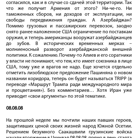
согласился, как и в случае со сдачей этой территории. Так
что же получит Армения от этого? Ни-че-го. Ни
таможенных сборов, ни доходов от эксплуатации, ни
свободы передвижения граждан. А Азербайджан?
Помимо грузовых и пассажирских перевозок, заодно
снято ранее наложенное США ограничение по поставкам
оружия, и теперь американцы вооружат азербайджанцев
до зубов. В исторических временных мерках –
молниеносный разворот азербайджанской внешней
политики. К сожалению. Почему-то Алиев и его соратники
у власти не понимают, что тем, кто имеет союзника в лице
США, тому уже и врагов не надо. Еще хочется отдельно
отметить лизоблюдское предложение Пашиняна о новом
названии коридора, теперь он будет называться TRIPP (в
переводе «Маршрут Трампа ради международного мира
и процветания»). Без комментариев… Хотя Иран уже
приводит «свои аргументы» по этой тематике.
08.08.08
На прошлой неделе мы почтили наших павших героев,
защитивших ценой своих жизней народ Южной Осетии.
Решением безумного Саакашвили грузинские войска