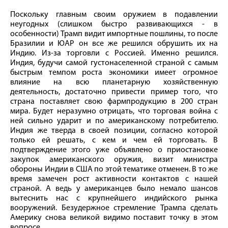
Поскольку главным своим оружием в подавлении
неугодных (слишком быстро развивающихся - в
особенности) Трамп видит импортные пошлины, то после
Бразилии и ЮАР он все же решился обрушить их на
Индию. Из-за торговли с Россией. Именно решился.
Индия, будучи самой густонаселенной страной с самым
быстрым темпом роста экономики имеет огромное
влияние на всю планетарную хозяйственную
деятельность, достаточно привести пример того, что
страна поставляет свою фармпродукцию в 200 стран
мира. Будет неразумно отрицать, что торговая война с
ней сильно ударит и по американскому потребителю.
Индия же тверда в своей позиции, согласно которой
только ей решать, с кем и чем ей торговать. В
подтверждение этого уже объявлено о приостановке
закупок американского оружия, визит министра
обороны Индии в США по этой тематике отменен. В то же
время замечен рост активности контактов с нашей
страной. А ведь у американцев было немало шансов
вытеснить нас с крупнейшего индийского рынка
вооружений. Безудержное стремление Трампа сделать
Америку снова великой видимо поставит точку в этом
вопросе.