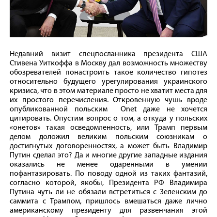
Недавний визит спецпосланника президента США
Стивена Уиткоффа в Москву дал возможность множеству
обозревателей понастроить такое количество гипотез
относительно будущего урегулирования украинского
кризиса, что в этом материале просто не хватит места для
их простого перечисления. Откровенную чушь вроде
опубликованной польским Onet даже не хочется
цитировать. Опустим вопрос о том, а откуда у польских
«онетов» такая осведомленность, или Трамп первым
делом доложил великим польским союзникам о
достигнутых договоренностях, а может быть Владимир
Путин сделал это? Да и многие другие западные издания
оказались не менее одаренными в умении
пофантазировать. По поводу одной из таких фантазий,
согласно которой, якобы, Президента РФ Владимира
Путина чуть ли не обязали встретиться с Зеленским до
саммита с Трампом, пришлось вмешаться даже лично
американскому президенту для развенчания этой