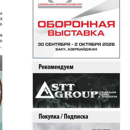
ны
х
го
м
о
.
Рекомендуем
Покупка / Подписка