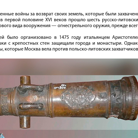
енные войны за возврат своих земель, которые были захваче
в первой половине XVI веков прошло шесть русско-литовски
 нового вида вооружения — огнестрельного оружия, прежде все
ей было организовано в 1475 году итальянцем Аристотеле
шки с крепостных стен защищали города и монастыри. Однак
ы, которые Москва вела против польско-литовских захватчиков