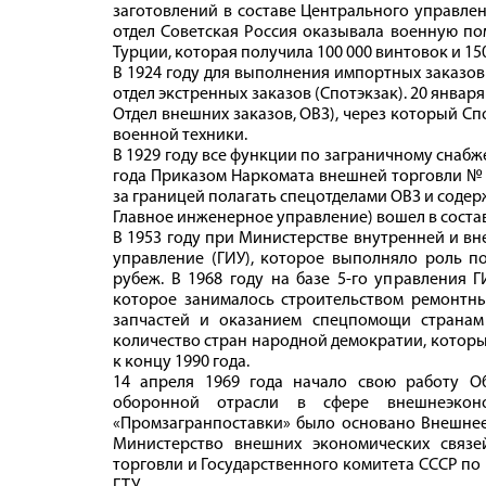
заготовлений в составе Центрального управлен
отдел Советская Россия оказывала военную по
Турции, которая получила 100 000 винтовок и 1
В 1924 году для выполнения импортных заказо
отдел экстренных заказов (Спотэкзак). 20 январ
Отдел внешних заказов, ОВЗ), через который С
военной техники.
В 1929 году все функции по заграничному снаб
года Приказом Наркомата внешней торговли № 
за границей полагать спецотделами ОВЗ и содерж
Главное инженерное управление) вошел в соста
В 1953 году при Министерстве внутренней и в
управление (ГИУ), которое выполняло роль п
рубеж. В 1968 году на базе 5‑го управления 
которое занималось строительством ремонтны
запчастей и оказанием спецпомощи странам
количество стран народной демократии, которы
к концу 1990 года.
14 апреля 1969 года начало свою работу О
оборонной отрасли в сфере внешнеэкон
«Промзагранпоставки» было основано Внешнее
Министерство внешних экономических связ
торговли и Государственного комитета СССР по