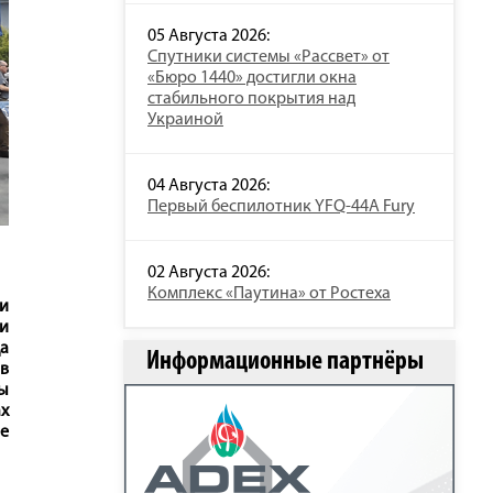
05 Августа 2026:
Спутники системы «Рассвет» от
«Бюро 1440» достигли окна
стабильного покрытия над
Украиной
04 Августа 2026:
Первый беспилотник YFQ-44A Fury
02 Августа 2026:
Комплекс «Паутина» от Ростеха
 и
 и
да
Информационные партнёры
в
ы
ах
не