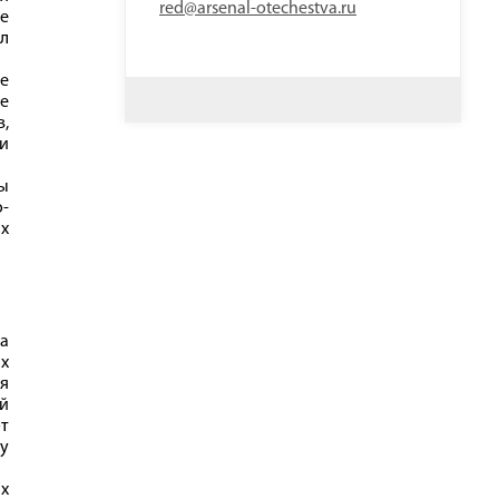
red@arsenal-otechestva.ru
е
ыл
ое
ие
в,
ли
ды
о-
ых
а
х
я
й
т
му
х