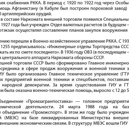
ия снабжения РККА. В период с 1920 по 1922 год через Особ
мощь Афганистану (в Кабуле был построен пороховой завод)
50 артиллерийских орудий.
в в составе Наркомата внешней торговли появился Специальн
я 1927 года был учрежден Отдел валютных расчетов (в будущем
потэкзак осуществлял составление планов закупок вооружения
жению перешли в Военно-хозяйственное управление РККА. С 19
1255 предписывалось: «Инженерные отделы Торгпредства ССС
ать их по смете последнего». В 1936 году ОВЗ (в последующем
в центрального аппарата Наркомата обороны СССР.
нешней торговли СССР было сформировано Главное инженерно
осредника в сфере продаж вооружения и военной техники з
ГИУ было организовано Главное техническое управление (ГТУ
х предприятий военной техники и спецобъектов, поставкам
 народной демократии. За время существования ГИУ и ГТ
м была оказана военно-техническая помощь, выросло с 12 до 
бъединение «Промзагранпоставка» — головное предприяти
омической деятельности. 24 марта 1988 года на баз
 объединение «Промэкспорт». В этом же году было учрежден
ей (МВЭС) на базе ликвидированных Министерства внешне
 внешним экономическим связям. В структуру МВЭС вошли ГИУ