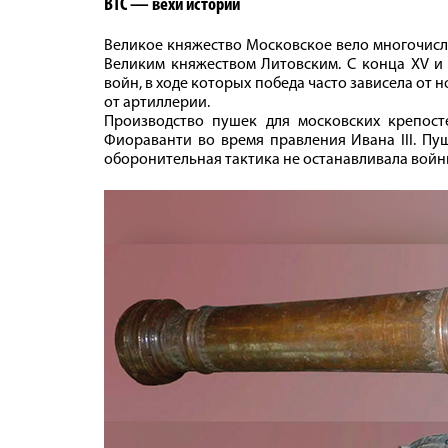
ВТС — вехи истории
Великое княжество Московское вело многочисл
Великим княжеством Литовским. С конца XV и 
войн, в ходе которых победа часто зависела от
от артиллерии.
Производство пушек для московских крепост
Фиораванти во время правления Ивана III. Пу
оборонительная тактика не останавливала войн