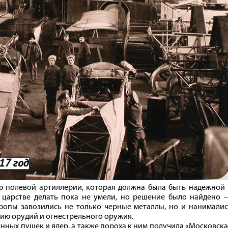
ю полевой артиллерии, которая должна была быть надежной 
 царстве делать пока не умели, но решение было найдено 
вропы завозились не только черные металлы, но и нанимали
ию орудий и огнестрельного оружия.
нных пушек и ядер, а также пороха к ним получила «Московск