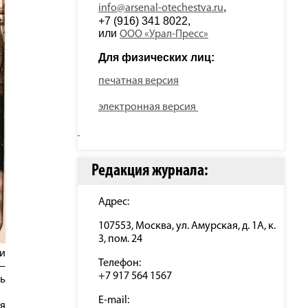
, 
info@arsenal-otechestva.ru
+7 (916) 341 8022, 
или 
ООО «Урал-Пресс»
Для физических лиц: 
печатная версия
электронная версия
Редакция журнала:
Адрес:
107553, Москва, ул. Амурская, д. 1А, к.
3, пом. 24
и
Телефон:
—
+7 917 564 1567
сь
E-mail:
ая