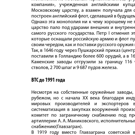
компания», учрежденная английскими купц
Московскому царству, а взамен получала для 
построен английский флот, сделавший в будуще
Однако эта монополия ни к чему хорошему не п
царство пало под ударами внешних и внутренн
самого русского государства. Петр I отменил 
которые оснащали российскую армию и флот пу
своим чередом, как и поставки русского оружия
Так, в 1646 году через Пушкарский приказ (цен
поставили в Голландию более 600 орудий, а в 16
Каменские заводы отгрузили за границу 116 ч
стволов, 2 700 шпаг и 9 687 пудов железа.
ВТС до 1991 года
Несмотря на собственные оружейные заводы, 
рубежом, но с начала XX века благодаря инд
мировых производителей и экспортеров в
систематизация в закупках вооружений произо
комитет по заграничному снабжению под пр
артиллерии А. А. Маниковского, исполнительны
снабжению(Главзагран).
В 1919 году вместо Главзаграна советской