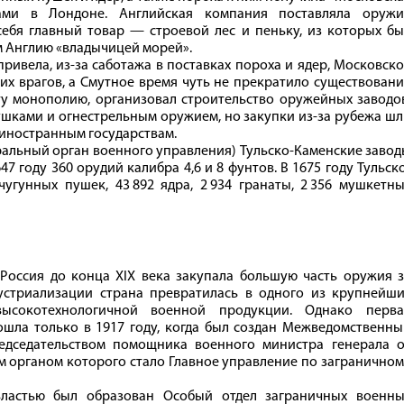
ами в Лондоне. Английская компания поставляла оружи
себя главный товар — строевой лес и пеньку, из которых б
м Англию «владычицей морей».
ривела, из-за саботажа в поставках пороха и ядер, Московск
их врагов, а Смутное время чуть не прекратило существован
эту монополию, организовал строительство оружейных заводо
шками и огнестрельным оружием, но закупки из-за рубежа ш
 иностранным государствам.
тральный орган военного управления) Тульско-Каменские заво
47 году 360 орудий калибра 4,6 и 8 фунтов. В 1675 году Тульск
угунных пушек, 43 892 ядра, 2 934 гранаты, 2 356 мушкетн
Россия до конца XIX века закупала большую часть оружия з
устриализации страна превратилась в одного из крупнейши
ысокотехнологичной военной продукции. Однако перва
шла только в 1917 году, когда был создан Межведомственны
едседательством помощника военного министра генерала о
м органом которого стало Главное управление по загранично
 властью был образован Особый отдел заграничных военны