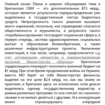
Главный изъян Плана и широко обсуждаемая тема в
британских СМИ — это дополнительные
£
15 млрд.,
которые являются результатом перераспределения уже
выделенных в государственный сектор бюджетных
средств. Непрозрачность такого решения вызывает
много нареканий, поскольку, как справедливо опасается
общественность и журналисты, в результате такого
«перебалансирования» пострадает социальная сфера и, в
первую очередь, система здравоохранения, социальных
выплат и образования Великобритании, а также
различные инфраструктурные проекты. Увеличение
инвестиций, в том числе, например, предполагается «
за
счет оптимизации имущества и перераспределения
расходов Министерства обороны
». Британская
сердюковщина планирует пополнить военный бюджет на
£
1 млрд. При этом бремя продолжения войны на Украине,
вместо МО берёт на себя Министерство финансов,
выделяя на эти цели
£
2,4 млрд, но, как мы знаем из
практики, и Британия здесь не исключение, если деньги
выделялись одному государственному ведомству в
рамках различных программ, то она считает их «законно»
своими и не желает делиться с другими. Эта конкуренция
может спровоцировать очередной