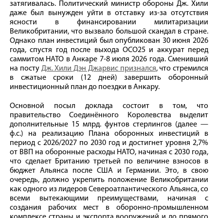
затягивалась. Политический министр обороны Дж. Хили
даже был вынужден уйти в отставку из-за отсутствия
ясности в финансировании милитаризации
Великобритании, что вызвало большой скандал в стране.
Однако план инвестиций был опубликован 30 июня 2026
года, спустя год после выхода ОСО25 и аккурат перед
саммитом НАТО в Анкаре 7-8 июля 2026 года. Сменивший
на посту
Дж. Хили Дэн Джарвис признался
, что стремился
в сжатые сроки (12 дней) завершить оборонный
инвестиционный план до поездки в Анкару.
Основной посыл доклада состоит в том, что
правительство Соединённого Королевства выделит
дополнительные 15 млрд. фунтов стерлингов (далее —
ф.с.) на реализацию Плана оборонных инвестиций в
период с 2026/2027 по 2030 год и достигнет уровня 2,7%
от ВВП на оборонные расходы НАТО, начиная с 2030 года,
что сделает Британию третьей по величине взносов в
бюджет Альянса после США и Германии. Это, в свою
очередь, должно укрепить положение Великобритании
как одного из лидеров Североатлантического Альянса, со
всеми вытекающими преимуществами, начиная с
создания рабочих мест в оборонно-промышленном
комплексе страны и экспорта вооружений и до прямого