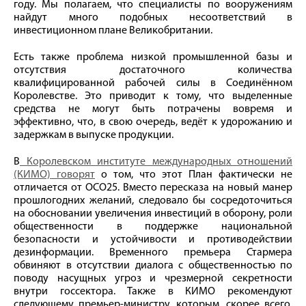
году. Мы полагаем, что специалисты по вооружениям
найдут много подобных несоответствий в
инвестиционном плане Великобритании.
Есть также проблема низкой промышленной базы и
отсутствия достаточного количества
квалифицированной рабочей силы в Соединённом
Королевстве. Это приводит к тому, что выделенные
средства не могут быть потрачены вовремя и
эффективно, что, в свою очередь, ведёт к удорожанию и
задержкам в выпуске продукции.
В
Королевском институте международных отношений
(КИМО) говорят
о том, что этот План фактически не
отличается от ОСО25. Вместо пересказа на новый манер
прошлогодних желаний, следовало бы сосредоточиться
на обосновании увеличения инвестиций в оборону, роли
общественности в поддержке национальной
безопасности и устойчивости и противодействии
дезинформации. Временного премьера Стармера
обвиняют в отсутствии диалога с общественностью по
поводу насущных угроз и чрезмерной секретности
внутри госсектора. Также в КИМО рекомендуют
следующему премьер-министру, которым, скорее всего,