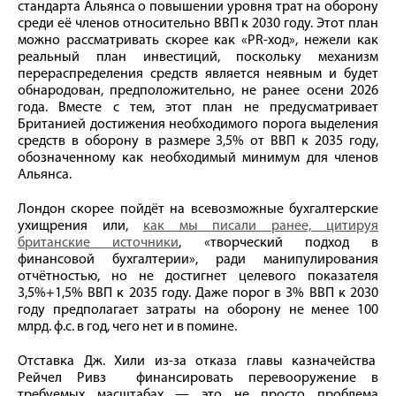
стандарта Альянса о повышении уровня трат на оборону
среди её членов относительно ВВП к 2030 году. Этот план
можно рассматривать скорее как «PR-ход», нежели как
реальный план инвестиций, поскольку механизм
перераспределения средств является неявным и будет
обнародован, предположительно, не ранее осени 2026
года. Вместе с тем, этот план не предусматривает
Британией достижения необходимого порога выделения
средств в оборону в размере 3,5% от ВВП к 2035 году,
обозначенному как необходимый минимум для членов
Альянса.
Лондон скорее пойдёт на всевозможные бухгалтерские
ухищрения или,
как мы писали ранее, цитируя
британские источники
, «творческий подход в
финансовой бухгалтерии», ради манипулирования
отчётностью, но не достигнет целевого показателя
3,5%+1,5% ВВП к 2035 году. Даже порог в 3% ВВП к 2030
году предполагает затраты на оборону не менее 100
млрд. ф.с. в год, чего нет и в помине.
Отставка Дж. Хили из-за отказа главы казначейства
Рейчел Ривз финансировать перевооружение в
требуемых масштабах — это не просто проблема