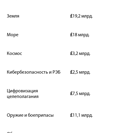
Земля
£
19,2 млрд.
Море
£
18 млрд.
Космос
£
3,2 млрд.
Кибербезопасность и РЭБ
£
2,5 млрд.
Цифровизация
£
7,5 млрд.
целеполагания
Оружие и боеприпасы
£
11,1 млрд.