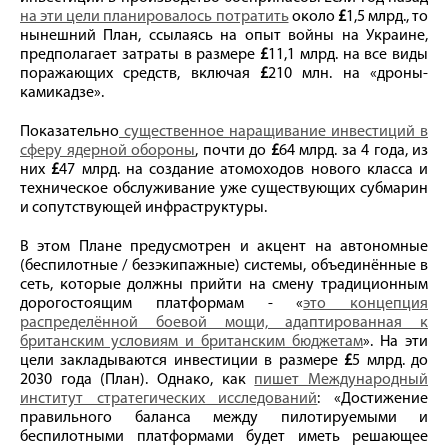
на эти цели планировалось потратить
около
£
1,5 млрд., то
нынешний План, ссылаясь на опыт войны на Украине,
предполагает затраты в размере
£
11,1 млрд. на все виды
поражающих средств, включая
£
210 млн. на «дроны-
камикадзе».
Показательно
существенное наращивание инвестиций в
сферу ядерной обороны
, почти до
£
64 млрд. за 4 года, из
них
£
47 млрд. на создание атомоходов нового класса и
техническое обслуживание уже существующих субмарин
и сопутствующей инфраструктуры.
В этом Плане предусмотрен и акцент на автономные
(беспилотные / безэкипажные) системы, объединённые в
сеть, которые должны прийти на смену традиционным
дорогостоящим платформам - «
это концепция
распределённой боевой мощи, адаптированная к
британским условиям и британским бюджетам
». На эти
цели закладываются инвестиции в размере
£
5 млрд. до
2030 года (План). Однако, как
пишет Международный
институт стратегических исследований
: «Достижение
правильного баланса между пилотируемыми и
беспилотными платформами будет иметь решающее