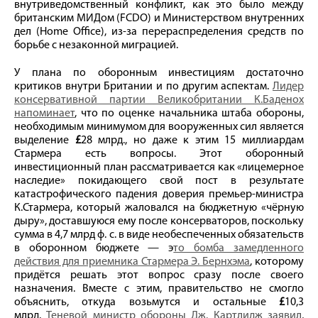
внутриведомственный конфликт, как это было между
британским МИДом (FCDO) и Министерством внутренних
дел (Home Office), из-за перераспределения средств по
борьбе с незаконной миграцией.
У плана по оборонным инвестициям достаточно
критиков внутри Британии и по другим аспектам.
Лидер
консервативной партии Великобритании К.Баденох
напоминает
, что по оценке начальника штаба обороны,
необходимым минимумом для вооруженных сил является
выделение
£
28 млрд., но даже к этим 15 миллиардам
Стармера есть вопросы. Этот оборонный
инвестиционный план рассматривается как «лицемерное
наследие» покидающего свой пост в результате
катастрофического падения доверия премьер-министра
К.Стармера, который жаловался на бюджетную «чёрную
дыру», доставшуюся ему после консерваторов, поскольку
сумма в 4,7 млрд ф. с. в виде необеспеченных обязательств
в оборонном бюджете — э
то бомба замедленного
действия для приемника Стармера Э. Бернхэма
, которому
придётся решать этот вопрос сразу после своего
назначения. Вместе с этим, правительство не смогло
объяснить, откуда возьмутся и остальные
£
10,3
млрд.
Теневой министр обороны Дж. Картлидж заявил
,