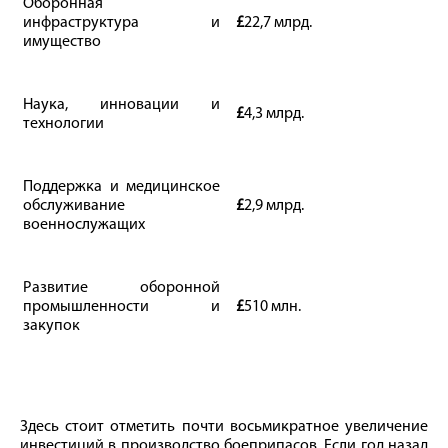
Оборонная
инфраструктура и
£
22,7 млрд.
имущество
Наука, инновации и
£
4,3 млрд.
технологии
Поддержка и медицинское
обслуживание
£
2,9 млрд.
военнослужащих
Развитие оборонной
промышленности и
£
510 млн.
закупок
Здесь стоит отметить почти восьмикратное увеличение
инвестиций в производство боеприпасов. Если год назад