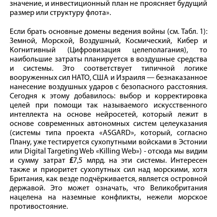
значение, и инвестиционный план не проясняет будущий
размер или структуру флота».
Если брать основные домены ведения войны (см. Табл. 1):
Земной, Морской, Воздушный, Космический, Кибер и
Когнитивный (Цифровизация целеполагания), то
наибольшие затраты планируется в воздушные средства
и системы. Это соответствует типичной логике
вооруженных сил НАТО, США и Израиля — безнаказанное
нанесение воздушных ударов с безопасного расстояния.
Сегодня к этому добавилось: выбор и корректировка
целей при помощи так называемого искусственного
интеллекта на основе нейросетей, который лежит в
основе современных автономных систем целеуказания
(системы типа проекта «ASGARD», который, согласно
Плану, уже тестируется сухопутными войсками в Эстонии
или Digital Targeting Web «Killing Web») - отсюда мы видим
и сумму затрат
£
7,5 млрд. на эти системы. Интересен
также и приоритет сухопутных сил над морскими, хотя
Британия, как везде подчёркивается, является островной
державой. Это может означать, что Великобритания
нацелена на наземные конфликты, нежели морское
противостояние.