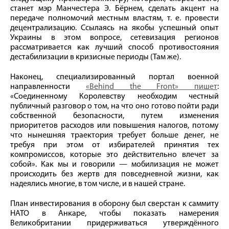
станет мэр Манчестера Э. Бёрнем, сделать акцент на
передаче полномочий местным властям, т. е. провести
децентрализацию. Ссылаясь на якобы успешный опыт
Украины в этом вопросе, сетевизация регионов
рассматривается как лучший способ противостояния
дестабилизации в кризисные периоды (Там же).
Наконец, специализированный портал военной
направленности
«Behind the Front» пишет
:
«Соединенному Королевству необходим честный
публичный разговор о том, на что оно готово пойти ради
собственной безопасности, путем изменения
приоритетов расходов или повышения налогов, потому
что нынешняя траектория требует больше денег, не
требуя при этом от избирателей принятия тех
компромиссов, которые это действительно влечет за
собой». Как мы и говорили — мобилизация не может
происходить без жертв для повседневной жизни, как
надеялись многие, в том числе, и в нашей стране.
План инвестирования в оборону был сверстан к саммиту
НАТО в Анкаре, чтобы показать намерения
Великобритании придерживаться утверждённого