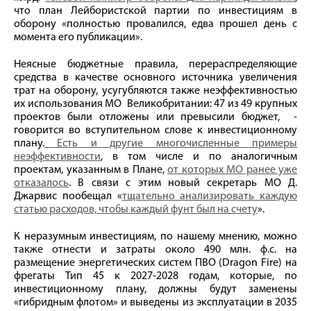
что план Лейбористской партии по инвестициям в
оборону «полностью провалился, едва прошел день с
момента его публикации».
Неясные бюджетные правила, перераспределяющие
средства в качестве основного источника увеличения
трат на оборону, усугубляются также неэффективностью
их использования МО Великобритании: 47 из 49 крупных
проектов были отложены или превысили бюджет, -
говорится во вступительном слове к инвестиционному
плану.
Есть и другие многочисленные примеры
неэффективности
, в том числе и по аналогичным
проектам, указанным в Плане,
от которых МО ранее уже
отказалось
. В связи с этим новый секретарь МО Д.
Джарвис пообещал «
тщательно анализировать каждую
статью расходов, чтобы каждый фунт был на счету
».
К неразумным инвестициям, по нашему мнению, можно
также отнести и затраты около 490 млн. ф.с. на
размещение энергетических систем ПВО (Dragon Fire) на
фрегаты Тип 45 к 2027-2028 годам, которые, по
инвестиционному плану, должны будут заменены
«гибридным флотом» и выведены из эксплуатации в 2035