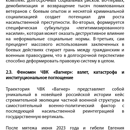
комплекс долгосрочных социальных рисков. Во-первых,
демобилизация и возвращение тысяч помилованных
ветеранов с боевым опытом и неснятой криминальной
социализацией создает потенциал для роста
насильственной преступности. Во-вторых, формируется
специфическая субкультура «легитимизированного
насилия», которая может оказать деструктивное влияние
на неформальные социальные нормы. В-третьих, сам
прецедент массового использования заключенных в
боевых действиях стирает грань между гражданским и
военным правосудием, что в долгосрочной перспективе
способно деформировать правовую систему в целом.
2.3. Феномен ЧВК «Вагнер»: взлет, катастрофа и
институциональное поглощение
Траектория ЧВК «Вагнер» представляет собой
уникальный в новейшей российской истории кейс
стремительной эволюции частной военной структуры в
самостоятельный военно-политический фактор с
последующей насильственной реинтеграцией в
государственную вертикаль.
После мятежа июня 2023 года и гибели Евгения