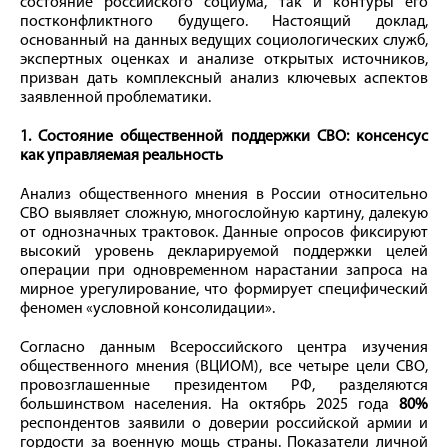
состояние российского социума, так и контуры его
постконфликтного будущего. Настоящий доклад,
основанный на данных ведущих социологических служб,
экспертных оценках и анализе открытых источников,
призван дать комплексный анализ ключевых аспектов
заявленной проблематики.
1. Состояние общественной поддержки СВО: консенсус
как управляемая реальность
Анализ общественного мнения в России относительно
СВО выявляет сложную, многослойную картину, далекую
от однозначных трактовок. Данные опросов фиксируют
высокий уровень декларируемой поддержки целей
операции при одновременном нарастании запроса на
мирное урегулирование, что формирует специфический
феномен «условной консолидации».
Согласно данным Всероссийского центра изучения
общественного мнения (ВЦИОМ), все четыре цели СВО,
провозглашенные президентом РФ, разделяются
большинством населения. На октябрь 2025 года
80%
респондентов заявили о доверии российской армии и
гордости за военную мощь страны. Показатели личной