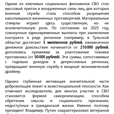
Одним из ключевых социальных феноменов СВО стал
массовый приток в вооруженные силы лиц, для которых
военная служба стала способом разрешения
накопившихся жизненных противоречий. Материальные
стимулы играют здесь существенную, но не
исключительную роль. По состоянию на 2025 год,
совокупные единовременные выплаты при заключении
контракта в ряде регионов (например, в Тульской
области) достигают
3 миллионов рублей
, ежемесячное
денежное довольствие начинается от
210 000 рублей
,
дополняясь премиями за уничтожение техники
противника (от
50 000 рублей
). Эти суммы, сопоставимые
с годовым доходом в депрессивных регионах,
превращают военную службу в мощный экономический
драйвер.
Однако глубинная мотивация значительной части
добровольцев лежит в экзистенциальной плоскости. Как
отмечают исследователи, для многих участие в СВО
становится формой самореализации, способом
обретения смысла и социального признания,
недоступных в гражданской жизни. Именно поэтому
президент Владимир Путин охарактеризовал ветеранов