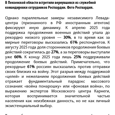
В Пензенской области встретили вернувшихся из служебной
командировки сотрудников Росгвардии. Фото Росгвардия.
Однако параллельные замеры независимого Левада-
центра (признанного в РФ иностранным агентом)
фиксируют иную динамику. К апрелю 2025 года
поддержка продолжения военных действий упала до
рекордно низкого уровня —
30%
, в то время как за
мирные переговоры высказались
61%
респондентов. К
августу 2025 года доля сторонников продолжения боевых
действий сократилась до
27%
, а за переговоры выступали
уже
66%
. К концу 2025 года лишь
25%
поддерживали
продолжение боевых действий. Примечательно, что
рекордные
61%
россиян высказались против отправки
своих близких на войну. Этот разрыв между поддержкой
«целей» и нежеланием продолжения боевых действий
отражает фундаментальный парадокс массового
сознания: «война понарошку» или «фоновая война», по
выражению экспертов Московского центра Карнеги,
которая воспринимается значительной частью
населения как неизбежная данность, но не как личный
экзистенциальный выбор.