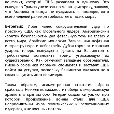
конфликт, который США развязали в одиночку. Это
вынудило Трампа унизительно менять риторику, заявляя,
что Америка «никогда не нуждалась в помощи», хотя
всего неделей ранее он требовал ее от всего мира .
В-третьих
, Иран нанес сокрушительный удар по
престижу США как глобального лидера. Американский
«зонтик безопасности» дал фатальную течь на глазах у
всего мира. Арабские монархии Залива, чья нефтяная
инфраструктура и небоскребы Дубая горят от иранских
ударов, теперь вынуждены давить на Вашингтон с
требованием остановить войну, угрожающую их
существованию. Как отмечают западные обозреватели,
именно союзники первыми сломаются и заставят США
пойти на уступки, поскольку Вашингтон оказался не в
силах защитить их от возмездия.
Таким образом, асимметричная стратегия Ирана
сработала. Не имея возможности победить американскую
армию в открытом бою, Тегеран создал ситуацию, при
которой продолжение войны стало для США
неприемлемым из-за политических и репутационных
издержек, а не военных потерь.