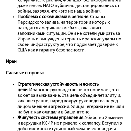
конфликте. Германия, Франция, Великобритания и
даже генсек НАТО публично дистанцировались от
войны, заявляя, что «это не наша война».
Проблема с союзниками в регионе:
Страны
Персидского залива, на территории которых
находятся американские базы, оказались
заложниками ситуации. Они не хотели умирать за
Израиль и вынуждены терпеть иранские удары по
своей инфраструктуре, что подрывает доверие к
США как к гаранту безопасности.
Иран
Сильные стороны:
Стратегическая устойчивость и ясность
цели:
Иранское руководство четко понимает, что
воюет за выживание. Эта цель объединяет элиту и,
как ни странно, народ вокруг руководства перед
лицом внешней агрессии. Улицы Тегерана не вышли
на бунт, как ожидали в Вашингтоне.
Живучесть системы управления:
Убийство Хаменеи
и верхушки КСИР не привело к коллапсу. Вступил в
действие конституционный механизм передачи