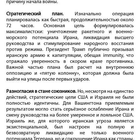
причину начала войны.
Стратегический план.
Изначально операция
планировалась как быстрая, продолжительностью около
72 часов. Основная цель формулировалась
максималистски: уничтожение ракетного и военно-
морского потенциала Ирана, ликвидация высшего
руководства и стимулирование народного восстания
против режима. Президент Трамп публично призывал
иранскую армию к капитуляции, обещая immunity, что
отражало уверенность в скором крахе противника.
Важной частью плана был расчет на внутреннюю
оппозицию и «пятую колонну», которая должна была
выйти на улицы после первых ударов.
Разногласия в стане союзников.
Но, несмотря на единство
действий, стратегические цели США и Израиля не были
полностью идентичны. Для Вашингтона приемлемым
результатом могло стать серьёзное ослабление Ирана и
смену руководства на более умеренное и лояльное США.
Израиль же, для которого иранская угроза является
экзистенциальной, был настроен на полную и
безвозвратную ликвидацию не только военного
потенциала Тегерана, но и сокрушение Ирана как страны.