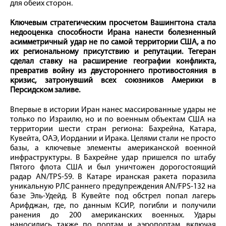
для обеих сторон.
Ключевым стратегическим просчетом Вашингтона стала
недооценка способности Ирана нанести болезненный
асимметричный удар не по самой территории США, а по
их региональному присутствию и репутации. Тегеран
сделал ставку на расширение географии конфликта,
превратив войну из двустороннего противостояния в
кризис, затронувший всех союзников Америки в
Персидском заливе.
Впервые в истории Иран нанес массированные удары не
только по Израилю, но и по военным объектам США на
территории шести стран региона: Бахрейна, Катара,
Кувейта, ОАЭ, Иордании и Ирака. Целями стали не просто
базы, а ключевые элементы американской военной
инфраструктуры. В Бахрейне удар пришелся по штабу
Пятого флота США и был уничтожен дорогостоящий
радар AN/TPS-59. В Катаре иранская ракета поразила
уникальную РЛС раннего предупреждения AN/FPS-132 на
базе Эль-Удейд. В Кувейте под обстрел попал лагерь
Арифджан, где, по данным КСИР, погибли и получили
ранения до 200 американских военных. Удары
наносились также по портам и аэропортам, включая