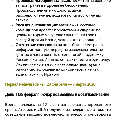
Проблема истощения запасов:
несмотря на большие
запасы, ракеты и дроны не бесконечны.
Производственные мощности, даже
рассредоточенные, подвергаются постоянным
атакам.
Риск децентрализации:
автономия местных
командиров чревата просчетами и ударами по
целям, которые могут еще сильнее настроить
соседей против Ирана, усиливая его изоляцию.
Отсутствие союзников на поле боя:
несмотря на
информационную (передача разведывательных
данных и части военных технологий) поддержку
России и Китая, Иран воюет фактически в одиночку.
Йеменские хуситы или «Хезболла» действуют в
рамках своих локальных конфликтов, а не как
единая армия с Ираном.
Первая неделя войны (28 февраля — 7 марта 2026)
День 1 (28 февраля): «Удар возмездия» и обезглавливание
Война началась на 12 часов раньше запланированного
срока. Израиль и США получили разведданные о том, что
совещание высшего военно-политического руководства