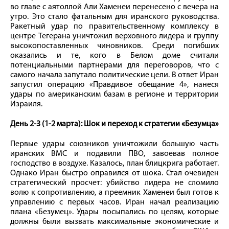
во главе с аятоллой Али Хаменеи перенесено с вечера на
утро. Это стало фатальным для иранского руководства.
Ракетный удар по правительственному комплексу в
центре Тегерана уничтожил верховного лидера и группу
высокопоставленных чиновников. Среди погибших
оказались и те, кого в Белом доме считали
потенциальными партнерами для переговоров, что с
самого начала запутало политические цели. В ответ Иран
запустил операцию «Правдивое обещание 4», нанеся
удары по американским базам в регионе и территории
Израиля.
День 2-3 (1-2 марта): Шок и переход к стратегии «Безумца»
Первые удары союзников уничтожили большую часть
иранских ВМС и подавили ПВО, завоевав полное
господство в воздухе. Казалось, план блицкрига работает.
Однако Иран быстро оправился от шока. Стал очевиден
стратегический просчет: убийство лидера не сломило
волю к сопротивлению, а преемник Хаменеи был готов к
управлению с первых часов. Иран начал реализацию
плана «Безумец». Удары посыпались по целям, которые
должны были вызвать максимальные экономические и