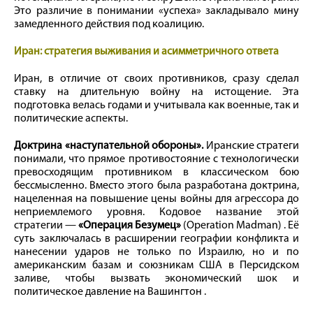
Это различие в понимании «успеха» закладывало мину
замедленного действия под коалицию.
Иран: стратегия выживания и асимметричного ответа
Иран, в отличие от своих противников, сразу сделал
ставку на длительную войну на истощение. Эта
подготовка велась годами и учитывала как военные, так и
политические аспекты.
Доктрина «наступательной обороны».
Иранские стратеги
понимали, что прямое противостояние с технологически
превосходящим противником в классическом бою
бессмысленно. Вместо этого была разработана доктрина,
нацеленная на повышение цены войны для агрессора до
неприемлемого уровня. Кодовое название этой
стратегии —
«Операция Безумец»
(Operation Madman) . Её
суть заключалась в расширении географии конфликта и
нанесении ударов не только по Израилю, но и по
американским базам и союзникам США в Персидском
заливе, чтобы вызвать экономический шок и
политическое давление на Вашингтон .