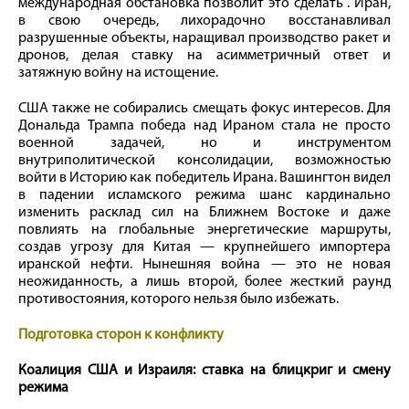
международная обстановка позволит это сделать . Иран,
в свою очередь, лихорадочно восстанавливал
разрушенные объекты, наращивал производство ракет и
дронов, делая ставку на асимметричный ответ и
затяжную войну на истощение.
США также не собирались смещать фокус интересов. Для
Дональда Трампа победа над Ираном стала не просто
военной задачей, но и инструментом
внутриполитической консолидации, возможностью
войти в Историю как победитель Ирана. Вашингтон видел
в падении исламского режима шанс кардинально
изменить расклад сил на Ближнем Востоке и даже
повлиять на глобальные энергетические маршруты,
создав угрозу для Китая — крупнейшего импортера
иранской нефти. Нынешняя война — это не новая
неожиданность, а лишь второй, более жесткий раунд
противостояния, которого нельзя было избежать.
Подготовка сторон к конфликту
Коалиция США и Израиля: ставка на блицкриг и смену
режима