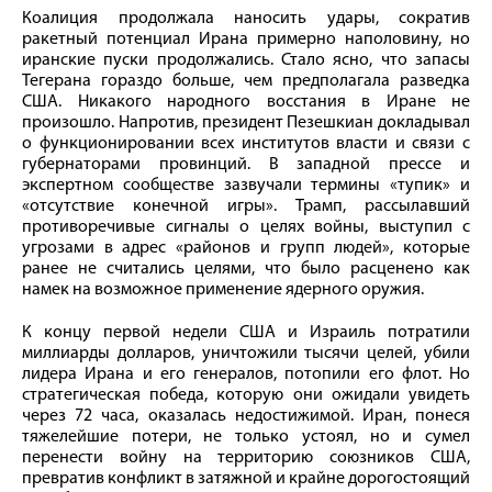
Коалиция продолжала наносить удары, сократив
ракетный потенциал Ирана примерно наполовину, но
иранские пуски продолжались. Стало ясно, что запасы
Тегерана гораздо больше, чем предполагала разведка
США. Никакого народного восстания в Иране не
произошло. Напротив, президент Пезешкиан докладывал
о функционировании всех институтов власти и связи с
губернаторами провинций. В западной прессе и
экспертном сообществе зазвучали термины «тупик» и
«отсутствие конечной игры». Трамп, рассылавший
противоречивые сигналы о целях войны, выступил с
угрозами в адрес «районов и групп людей», которые
ранее не считались целями, что было расценено как
намек на возможное применение ядерного оружия.
К концу первой недели США и Израиль потратили
миллиарды долларов, уничтожили тысячи целей, убили
лидера Ирана и его генералов, потопили его флот. Но
стратегическая победа, которую они ожидали увидеть
через 72 часа, оказалась недостижимой. Иран, понеся
тяжелейшие потери, не только устоял, но и сумел
перенести войну на территорию союзников США,
превратив конфликт в затяжной и крайне дорогостоящий