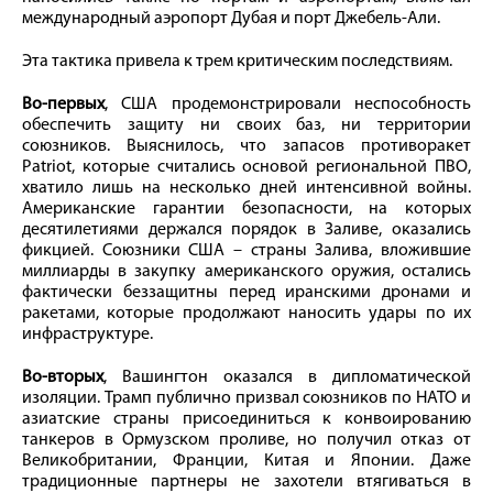
международный аэропорт Дубая и порт Джебель-Али.
Эта тактика привела к трем критическим последствиям.
Во-первых
, США продемонстрировали неспособность
обеспечить защиту ни своих баз, ни территории
союзников. Выяснилось, что запасов противоракет
Patriot, которые считались основой региональной ПВО,
хватило лишь на несколько дней интенсивной войны.
Американские гарантии безопасности, на которых
десятилетиями держался порядок в Заливе, оказались
фикцией. Союзники США – страны Залива, вложившие
миллиарды в закупку американского оружия, остались
фактически беззащитны перед иранскими дронами и
ракетами, которые продолжают наносить удары по их
инфраструктуре.
Во-вторых
, Вашингтон оказался в дипломатической
изоляции. Трамп публично призвал союзников по НАТО и
азиатские страны присоединиться к конвоированию
танкеров в Ормузском проливе, но получил отказ от
Великобритании, Франции, Китая и Японии. Даже
традиционные партнеры не захотели втягиваться в