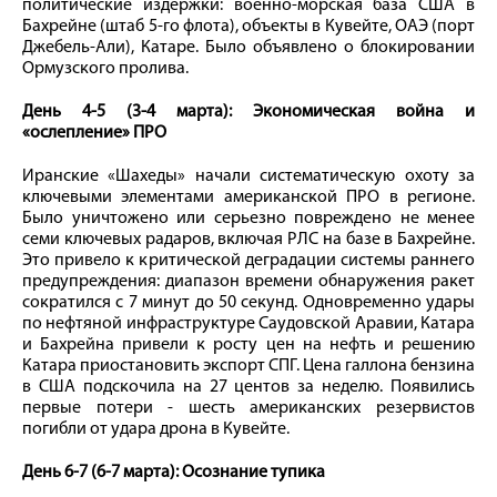
политические издержки: военно-морская база США в
Бахрейне (штаб 5-го флота), объекты в Кувейте, ОАЭ (порт
Джебель-Али), Катаре. Было объявлено о блокировании
Ормузского пролива.
День 4-5 (3-4 марта): Экономическая война и
«ослепление» ПРО
Иранские «Шахеды» начали систематическую охоту за
ключевыми элементами американской ПРО в регионе.
Было уничтожено или серьезно повреждено не менее
семи ключевых радаров, включая РЛС на базе в Бахрейне.
Это привело к критической деградации системы раннего
предупреждения: диапазон времени обнаружения ракет
сократился с 7 минут до 50 секунд. Одновременно удары
по нефтяной инфраструктуре Саудовской Аравии, Катара
и Бахрейна привели к росту цен на нефть и решению
Катара приостановить экспорт СПГ. Цена галлона бензина
в США подскочила на 27 центов за неделю. Появились
первые потери - шесть американских резервистов
погибли от удара дрона в Кувейте.
День 6-7 (6-7 марта): Осознание тупика