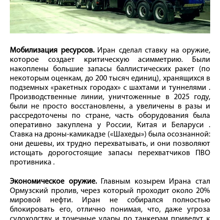
Мобилизация ресурсов.
Иран сделал ставку на оружие,
которое создает критическую асимметрию. Были
накоплены большие запасы баллистических ракет (по
некоторым оценкам, до 200 тысяч единиц), хранящихся в
подземных «ракетных городах» с шахтами и туннелями .
Производственные линии, уничтоженные в 2025 году,
были не просто восстановлены, а увеличены в разы и
рассредоточены по стране, часть оборудования была
оперативно закуплена у России, Китая и Беларуси .
Ставка на дроны-камикадзе («Шахеды») была осознанной:
они дешевы, их трудно перехватывать, и они позволяют
истощать дорогостоящие запасы перехватчиков ПВО
противника .
Экономическое оружие.
Главным козырем Ирана стал
Ормузский пролив, через который проходит около 20%
мировой нефти. Иран не собирался полностью
блокировать его, отлично понимая, что, даже угроза
судоходству и точечные удары по танкерам приведут к