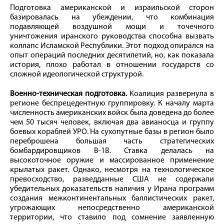
Подготовка американской и израильской сторон
базировалась на убеждении, что комбинация
подавляющей воздушной мощи и точечного
уничтожения иранского руководства способна вызвать
коллапс Исламской Республики. Этот подход опирался на
опыт операций последних десятилетий, но, как показала
история, плохо работал в отношении государств со
сложной идеологической структурой.
Военно-техническая подготовка.
Коалиция развернула в
регионе беспрецедентную группировку. К началу марта
численность американских войск была доведена до более
чем 50 тысяч человек, включая два авианосца и группу
боевых кораблей УРО. На сухопутные базы в регион было
переброшена большая часть стратегических
бомбардировщиков В-1В. Ставка делалась на
высокоточное оружие и массированное применение
крылатых ракет. Однако, несмотря на технологическое
превосходство, разведданные США не содержали
убедительных доказательств наличия у Ирана программ
создания межконтинентальных баллистических ракет,
угрожающих непосредственно американской
территории, что ставило под сомнение заявленную